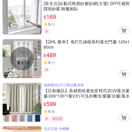
[荷生活]自黏式簡易紗窗紗網(大號) DIY可截剪
隱形紗窗 附魔術貼
169
$
5
(
1
)
券
【QHL 酷奇】免打孔綠植系列遮光門簾-120x1
80cm
489
$
補貨中
5
(
1
)
券
高精密抗UV三明治遮光布
【日創優品】高精密純素色穿桿式抗UV遮光窗
簾/200*130*1窗2片(可洗衣機洗/窗簾/拉簾/風水
簾/門簾) 售價599元
599
$
5
(
5
)
券
滿額贈
日式主題 仿棉麻