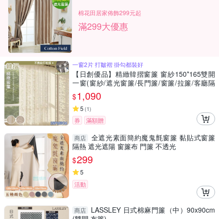
棉花田居家佈飾299元起
滿299大優惠
一窗2片 打皺褶 掛勾都裝好
【日創優品】精緻韓摺窗簾 窗紗150*165雙開
一窗(窗紗/遮光窗簾/長門簾/窗簾/拉簾/客廳隔
簾)
1,090
$
5
(
1
)
券
滿額贈
全遮光素面簡約魔鬼氈窗簾 黏貼式窗簾
商店
隔熱 遮光遮陽 窗簾布 門簾 不透光
299
$
5
活動
LASSLEY 日式棉麻門簾（中）90x90cm
商店
(雙開 布簾)