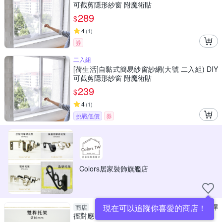
可截剪隱形紗窗 附魔術貼
289
$
4
(
1
)
券
二入組
[荷生活]自黏式簡易紗窗紗網(大號 二入組) DIY
可截剪隱形紗窗 附魔術貼
239
$
4
(
1
)
挑戰低價
券
Colors居家裝飾旗艦店
【托架】雙桿窗簾桿 專用托架 1支入 桿
現在可以追蹤你喜愛的商店！
商店
徑對應16mm 配件 五金用品