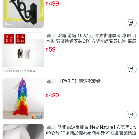
499
$
滾輪 滑輪 10入1組 伸縮窗簾軌道 專用 日
商店
本製 窗簾軌道安裝DIY 方型伸縮窗簾軌道 窗簾
伸縮桿
59
$
【PAR.T】尋翼彩夢網
商店
480
$
防電磁波窗簾布 New Naturell 布寬固定3
商店
00公分 ***本商品僅為布料本身 不包含窗簾軌道
等施作***