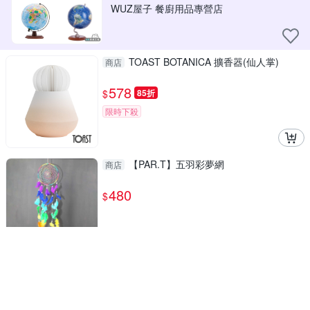
WUZ屋子 餐廚用品專營店
TOAST BOTANICA 擴香器(仙人掌)
商店
578
$
85折
限時下殺
【PAR.T】五羽彩夢網
商店
480
$
SkyGlobe 3.75吋行政筆插木質底座地球
商店
儀(英文版)
800
$