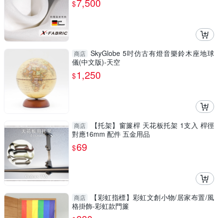
7,500
$
SkyGlobe 5吋仿古有燈音樂鈴木座地球
商店
儀(中文版)-天空
1,250
$
【托架】窗簾桿 天花板托架 1支入 桿徑
商店
對應16mm 配件 五金用品
69
$
【彩虹指標】彩虹文創小物/居家布置/風
商店
格掛飾-彩虹款門簾