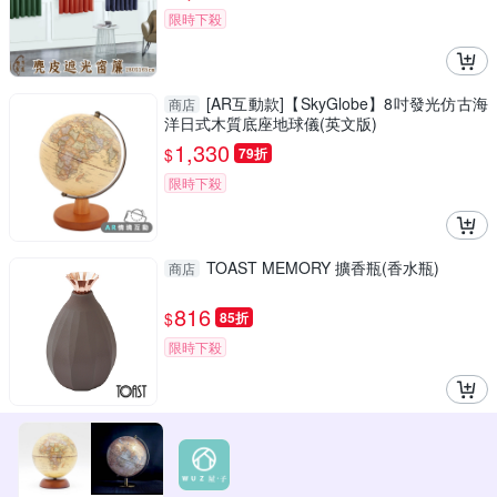
限時下殺
[AR互動款]【SkyGlobe】8吋發光仿古海
商店
洋日式木質底座地球儀(英文版)
1,330
$
79折
限時下殺
TOAST MEMORY 擴香瓶(香水瓶)
商店
816
$
85折
限時下殺