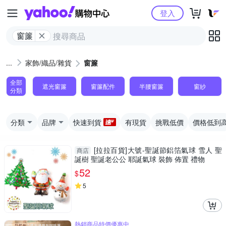
Yahoo購物中心
登入
窗簾
家飾/織品/雜貨
窗簾
全部
遮光窗簾
窗簾配件
半腰窗簾
窗紗
分類
分類
品牌
快速到貨
有現貨
挑戰低價
價格低到
[拉拉百貨]大號-聖誕節鋁箔氣球 雪人 聖
商店
誕樹 聖誕老公公 耶誕氣球 裝飾 佈置 禮物
52
$
5
熱銷商品特價優惠中