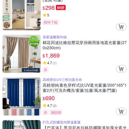
298
$
86折
5
限時下殺
居家遠離紫外線
棉花田波比條紋壓花穿掛兩用落地遮光窗簾(27
0x230cm)
1,869
$
4.7
(
1
)
券
高精密抗UV三明治遮光布
高精密純素色穿桿式抗UV遮光窗簾/200*165*1
窗2片(可洗衣機洗/窗簾/拉簾/風水簾/門簾)
690
$
4.7
(
2
)
券
滿額贈
打孔式防曬室內降溫窗簾
【巴芙洛】黑貝尼布拉格防曬降溫加厚全遮光