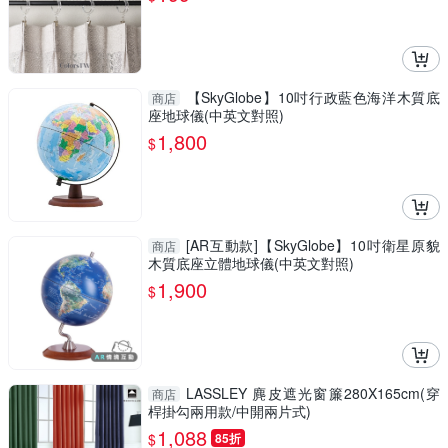
【SkyGlobe】10吋行政藍色海洋木質底
商店
座地球儀(中英文對照)
1,800
$
[AR互動款]【SkyGlobe】10吋衛星原貌
商店
木質底座立體地球儀(中英文對照)
1,900
$
LASSLEY 麂皮遮光窗簾280X165cm(穿
商店
桿掛勾兩用款/中開兩片式)
1,088
$
85折