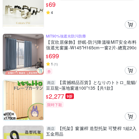
69
$
4
MIT90%強遮光防污防塵
【宜欣居傢飾】舒眠-防污降溫噪MIT安全布料
強遮光窗簾-W145*H165cm一窗2片-總寬290c
m(窗簾/拉簾/門簾/隔間/除舊佈新)
699
$
1
(
1
)
券
【震撼精品百貨】となりのトトロ_龍貓/
商店
豆豆龍~落地窗連100*135【共1款】
2,277
$
9折
限時下殺
【托架】窗簾桿 造型托架 可雙桿 1組2入
商店
五金用品