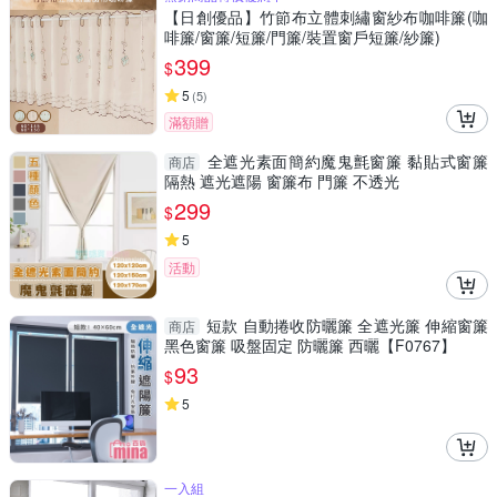
【日創優品】竹節布立體刺繡窗紗布咖啡簾(咖
啡簾/窗簾/短簾/門簾/裝置窗戶短簾/紗簾)
399
$
5
(
5
)
滿額贈
全遮光素面簡約魔鬼氈窗簾 黏貼式窗簾
商店
隔熱 遮光遮陽 窗簾布 門簾 不透光
299
$
5
活動
短款 自動捲收防曬簾 全遮光簾 伸縮窗簾
商店
黑色窗簾 吸盤固定 防曬簾 西曬【F0767】
93
$
5
一入組