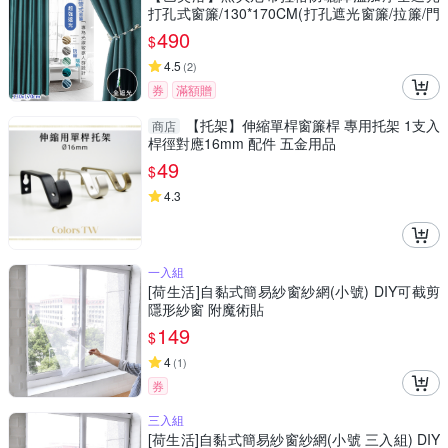
打孔式窗簾/130*170CM(打孔遮光窗簾/拉簾/門
簾/風水簾)
490
$
4.5
(
2
)
券
滿額贈
【托架】伸縮單桿窗簾桿 專用托架 1支入
商店
桿徑對應16mm 配件 五金用品
49
$
4.3
一入組
[荷生活]自黏式簡易紗窗紗網(小號) DIY可截剪
隱形紗窗 附魔術貼
149
$
4
(
1
)
券
三入組
[荷生活]自黏式簡易紗窗紗網(小號 三入組) DIY