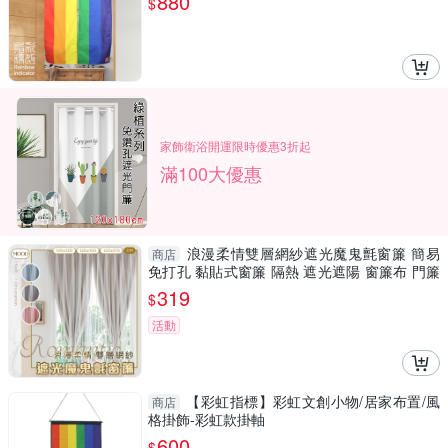
880
$
家飾衛浴開運限時優惠3折起
滿100大優惠
浪漫柔情雙層網紗遮光魔鬼氈窗簾 簡易
商店
免打孔 黏貼式窗簾 隔熱 遮光遮陽 窗簾布 門簾
不透光
319
$
活動
【彩虹指標】彩虹文創小物/居家布置/風
商店
格掛飾-彩虹款掛軸
600
$