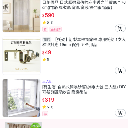
日創優品 日式原宿風仿棉麻半透光門簾88*176
cm(門簾/風水簾/窗簾/窗紗/長門簾/隔簾)
590
$
5
(
1
)
券
滿額贈
【托架】訂製單桿窗簾桿 專用托架 1支入
商店
桿徑對應 19mm 配件 五金用品
49
$
5
三入組
[荷生活] 自黏式簡易紗窗紗網(大號 三入組) DIY
可截剪隱形紗窗 附魔術貼
319
$
5
(
1
)
券