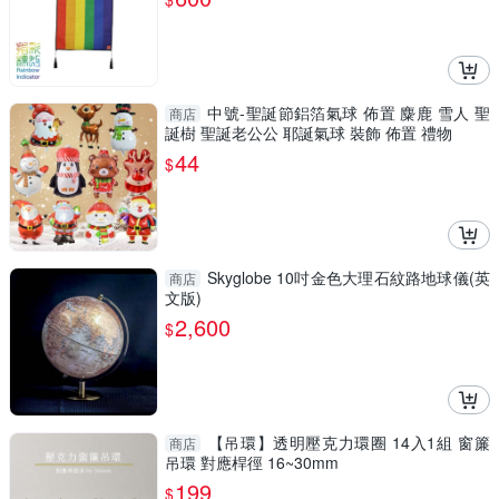
中號-聖誕節鋁箔氣球 佈置 麋鹿 雪人 聖
商店
誕樹 聖誕老公公 耶誕氣球 裝飾 佈置 禮物
44
$
Skyglobe 10吋金色大理石紋路地球儀(英
商店
文版)
2,600
$
【吊環】透明壓克力環圈 14入1組 窗簾
商店
吊環 對應桿徑 16~30mm
199
$