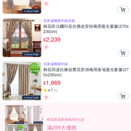
券
居家遠離紫外線必備
棉花田法爾印花仿麂皮穿掛兩用遮光窗簾(270x
230cm)
2,239
$
券
居家遠離紫外線
棉花田波比條紋壓花穿掛兩用落地遮光窗簾(27
0x230cm)
1,869
$
4.7
(
1
)
券
棉花田居家佈飾299元起
滿299大優惠