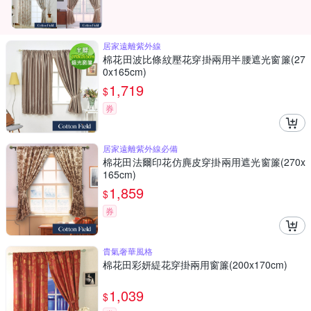
居家遠離紫外線
棉花田波比條紋壓花穿掛兩用半腰遮光窗簾(27
0x165cm)
1,719
$
券
居家遠離紫外線必備
棉花田法爾印花仿麂皮穿掛兩用遮光窗簾(270x
165cm)
1,859
$
券
貴氣奢華風格
棉花田彩妍緹花穿掛兩用窗簾(200x170cm)
1,039
$