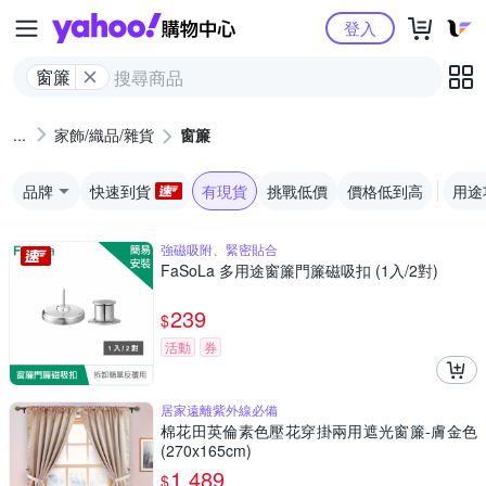
Yahoo購物中心
登入
窗簾
家飾/織品/雜貨
窗簾
品牌
快速到貨
有現貨
挑戰低價
價格低到高
用途
強磁吸附、緊密貼合
FaSoLa 多用途窗簾門簾磁吸扣 (1入/2對)
239
$
活動
券
居家遠離紫外線必備
棉花田英倫素色壓花穿掛兩用遮光窗簾-膚金色
(270x165cm)
1,489
$