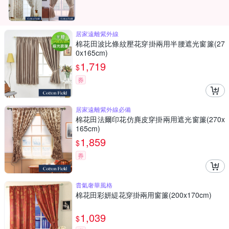
居家遠離紫外線
棉花田波比條紋壓花穿掛兩用半腰遮光窗簾(27
0x165cm)
1,719
$
券
居家遠離紫外線必備
棉花田法爾印花仿麂皮穿掛兩用遮光窗簾(270x
165cm)
1,859
$
券
貴氣奢華風格
棉花田彩妍緹花穿掛兩用窗簾(200x170cm)
1,039
$