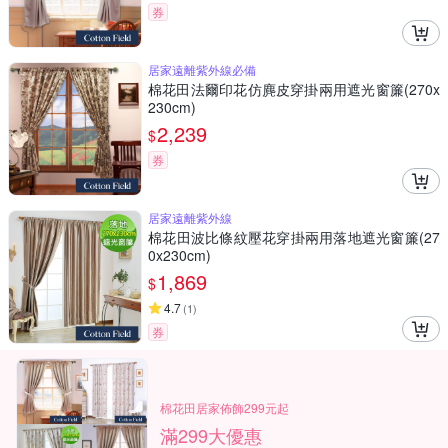
券
居家遠離紫外線必備
棉花田法爾印花仿麂皮穿掛兩用遮光窗簾(270x
230cm)
2,239
$
券
居家遠離紫外線
棉花田波比條紋壓花穿掛兩用落地遮光窗簾(27
0x230cm)
1,869
$
4.7
(
1
)
券
棉花田居家佈飾299元起
滿299大優惠