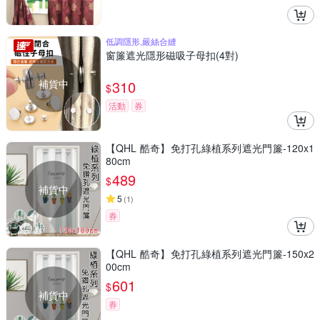
低調隱形,嚴絲合縫
窗簾遮光隱形磁吸子母扣(4對)
補貨中
310
$
活動
券
【QHL 酷奇】免打孔綠植系列遮光門簾-120x1
80cm
489
$
補貨中
5
(
1
)
券
【QHL 酷奇】免打孔綠植系列遮光門簾-150x2
00cm
601
$
補貨中
券