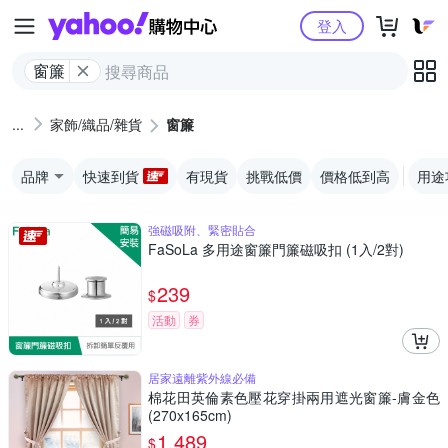
Yahoo購物中心
登入
窗簾
家飾/織品/雜貨
窗簾
品牌
快速到貨
有現貨
挑戰低價
價格低到高
用途
強磁吸附、緊密貼合
FaSoLa 多用途窗簾門簾磁吸扣 (1入/2對)
239
$
活動
券
居家遠離紫外線必備
棉花田英倫素色壓花穿掛兩用遮光窗簾-膚金色
(270x165cm)
1,489
$