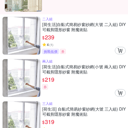
二入組
[荷生活]自黏式簡易紗窗紗網(大號 二入組) DIY
可截剪隱形紗窗 附魔術貼
239
$
4
(
1
)
挑戰低價
券
兩入組
[荷生活]自黏式簡易紗窗紗網(小號 兩入組) DIY
可截剪隱形紗窗 附魔術貼
219
$
券
三入組
[荷生活] 自黏式簡易紗窗紗網(大號 三入組) DIY
可截剪隱形紗窗 附魔術貼
319
$