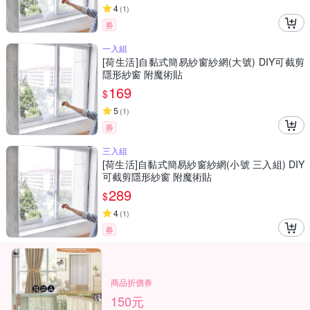
4
(
1
)
券
一入組
[荷生活]自黏式簡易紗窗紗網(大號) DIY可截剪
隱形紗窗 附魔術貼
169
$
5
(
1
)
券
三入組
[荷生活]自黏式簡易紗窗紗網(小號 三入組) DIY
可截剪隱形紗窗 附魔術貼
289
$
4
(
1
)
券
商品折價券
150元