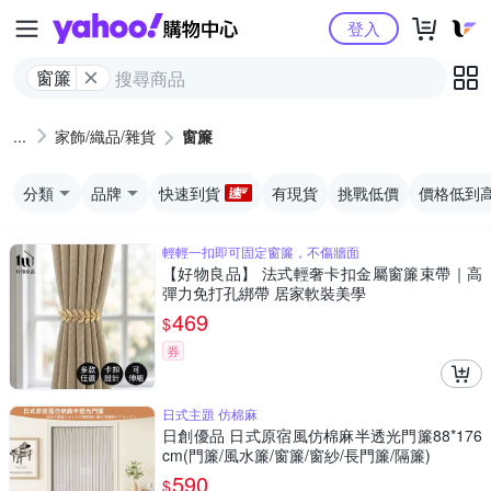
Yahoo購物中心
登入
窗簾
家飾/織品/雜貨
窗簾
分類
品牌
快速到貨
有現貨
挑戰低價
價格低到
輕輕一扣即可固定窗簾，不傷牆面
【好物良品】 法式輕奢卡扣金屬窗簾束帶｜高
彈力免打孔綁帶 居家軟裝美學
469
$
券
日式主題 仿棉麻
日創優品 日式原宿風仿棉麻半透光門簾88*176
cm(門簾/風水簾/窗簾/窗紗/長門簾/隔簾)
590
$