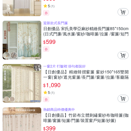
5
(
1
)
券
迎新款式長門簾
日創優品 宋氏美學亞麻紗精緻長門簾85*150cm
(日式門廉/風水簾/窗紗/咖啡簾/拉簾 /窗簾/短門
簾)
599
$
券
一窗2片 打皺褶 掛勾都裝好
【日創優品】精緻韓摺窗簾 窗紗150*165雙開
一窗(窗紗/遮光窗簾/長門簾/窗簾/拉簾/客廳隔
簾)
1,090
$
5
(
1
)
券
熱銷商品特價優惠中
【日創優品】竹節布立體刺繡窗紗布咖啡簾(咖
啡簾/窗簾/短簾/門簾/裝置窗戶短簾/紗簾)
399
$