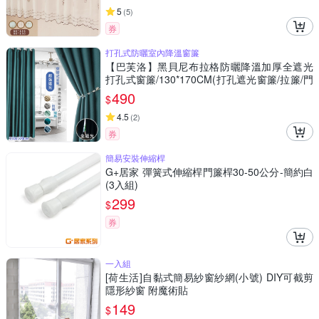
5
(
5
)
券
打孔式防曬室內降溫窗簾
【巴芙洛】黑貝尼布拉格防曬降溫加厚全遮光
打孔式窗簾/130*170CM(打孔遮光窗簾/拉簾/門
簾/風水簾)
490
$
4.5
(
2
)
券
簡易安裝伸縮桿
G+居家 彈簧式伸縮桿門簾桿30-50公分-簡約白
(3入組)
299
$
券
一入組
[荷生活]自黏式簡易紗窗紗網(小號) DIY可截剪
隱形紗窗 附魔術貼
149
$