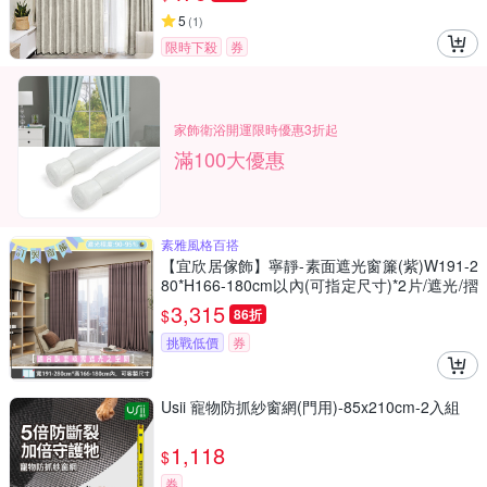
5
(
1
)
限時下殺
券
家飾衛浴開運限時優惠3折起
滿100大優惠
素雅風格百搭
【宜欣居傢飾】寧靜-素面遮光窗簾(紫)W191-2
80*H166-180cm以內(可指定尺寸)*2片/遮光/摺
景/半腰/窗簾/台灣製MIT
3,315
$
86折
挑戰低價
券
Usii 寵物防抓紗窗網(門用)-85x210cm-2入組
1,118
$
券