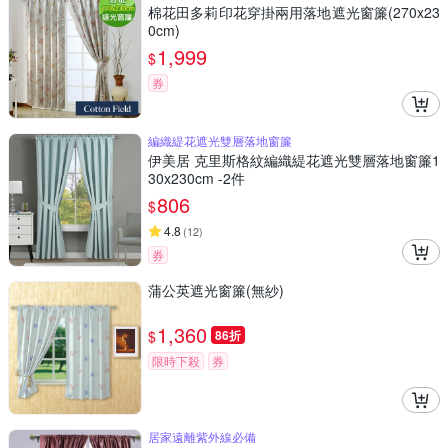
棉花田多莉印花穿掛兩用落地遮光窗簾(270x23
0cm)
1,999
$
券
編織緹花遮光雙層落地窗簾
伊美居 克里斯格紋編織緹花遮光雙層落地窗簾1
30x230cm -2件
806
$
4.8
(
12
)
券
蒲公英遮光窗簾(無紗)
1,360
$
86折
限時下殺
券
居家遠離紫外線必備