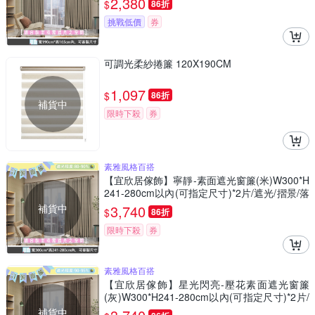
2,380
$
86折
挑戰低價
券
可調光柔紗捲簾 120X190CM
1,097
$
86折
補貨中
限時下殺
券
素雅風格百搭
【宜欣居傢飾】寧靜-素面遮光窗簾(米)W300*H
241-280cm以內(可指定尺寸)*2片/遮光/摺景/落
地/窗簾/台灣製MIT
補貨中
3,740
$
86折
限時下殺
券
素雅風格百搭
【宜欣居傢飾】星光閃亮-壓花素面遮光窗簾
(灰)W300*H241-280cm以內(可指定尺寸)*2片/
遮光/摺景/落地/窗簾/台灣製MIT
補貨中