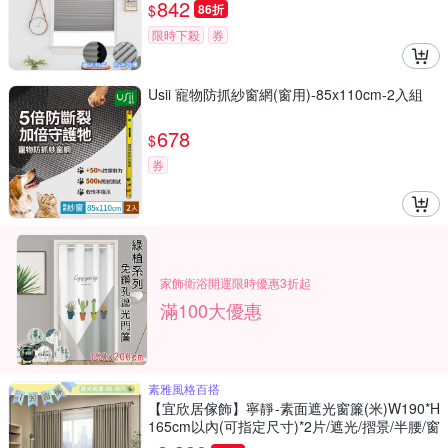
簾/門簾)
842
$
86折
限時下殺
券
Usii 寵物防抓紗窗網(窗用)-85x110cm-2入組
678
$
券
家飾衛浴開運限時優惠3折起
滿100大優惠
素雅風格百搭
【宜欣居傢飾】寧靜-素面遮光窗簾(米)W190*H
165cm以內(可指定尺寸)*2片/遮光/摺景/半腰/窗
簾/台灣製MIT