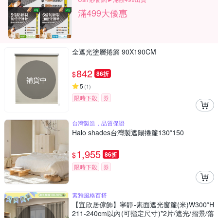
滿499大優惠
全遮光塗層捲簾 90X190CM
842
$
86折
補貨中
5
(
1
)
限時下殺
券
台灣製造，品質保證
Halo shades台灣製遮陽捲簾130*150
1,955
$
86折
限時下殺
券
素雅風格百搭
【宜欣居傢飾】寧靜-素面遮光窗簾(米)W300*H
211-240cm以內(可指定尺寸)*2片/遮光/摺景/落