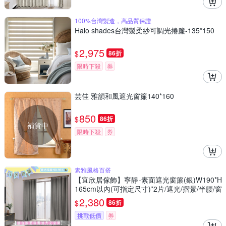
100%台灣製造，高品質保證
Halo shades台灣製柔紗可調光捲簾-135*150
2,975
$
86折
限時下殺
券
芸佳 雅韻和風遮光窗簾140*160
850
$
86折
補貨中
限時下殺
券
素雅風格百搭
【宜欣居傢飾】寧靜-素面遮光窗簾(銀)W190*H
165cm以內(可指定尺寸)*2片/遮光/摺景/半腰/窗
簾/台灣製MIT
2,380
$
86折
挑戰低價
券