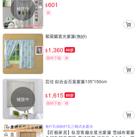
601
$
補貨中
券
紫羅蘭遮光窗簾(無紗)
1,360
$
86折
限時下殺
券
芸佳 鋁合金百葉窗簾135*150cm
1,615
$
86折
補貨中
限時下殺
券
免打孔掛鉤打孔三模式全遮光
【匠藝家居】臥室客廳全遮光窗簾 雪絨布窗簾