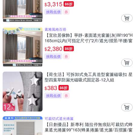
景/半腰/窗簾/台灣製MIT
3,315
$
86折
挑戰低價
券
素雅風格百搭
【宜欣居傢飾】寧靜-素面遮光窗簾(灰)W190*H
165cm以內(可指定尺寸)*2片/遮光/摺景/半腰/窗
簾/台灣製MIT
2,380
$
86折
挑戰低價
券
【荷生活】可拆卸式免工具造型窗簾磁吸扣 星
型四葉草防漏光磁吸式固定器-12入組
383
$
86折
挑戰低價
券
可裁切式遮光捲簾
【日創優品】新專利 隨拉停無痕貼可裁切式蜂
巢遮光捲簾99*163(蜂巢捲簾/遮光簾/百摺簾/窗