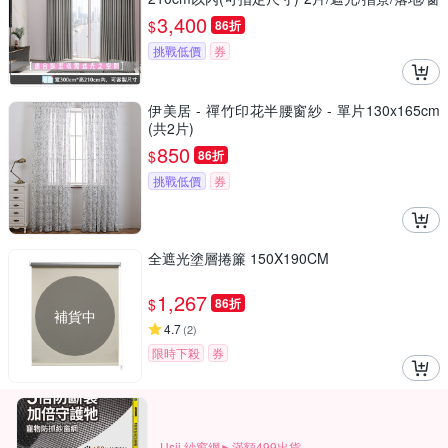
簾/台灣製MIT
3,400
$
86折
挑戰低價
券
伊美居 - 禪竹印花半腰窗紗 - 單片130x165cm
(共2片)
850
$
86折
挑戰低價
券
全遮光塗層捲簾 150X190CM
1,267
$
86折
補貨中
4.7
(
2
)
限時下殺
券
Usii 紗窗網►滿額499出貨