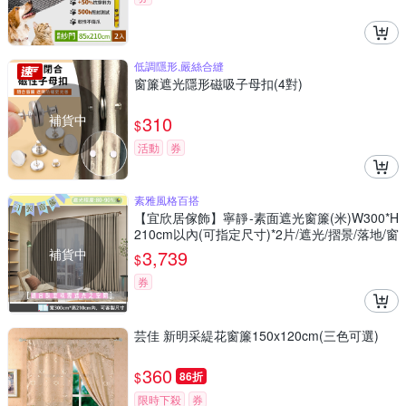
低調隱形,嚴絲合縫
窗簾遮光隱形磁吸子母扣(4對)
補貨中
310
$
活動
券
素雅風格百搭
【宜欣居傢飾】寧靜-素面遮光窗簾(米)W300*H
210cm以內(可指定尺寸)*2片/遮光/摺景/落地/窗
簾/台灣製MIT
補貨中
3,739
$
券
芸佳 新明采緹花窗簾150x120cm(三色可選)
360
$
86折
限時下殺
券