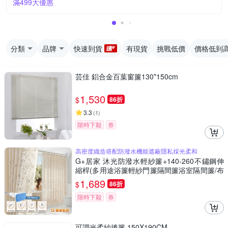
滿499大優惠
分類
品牌
快速到貨
有現貨
挑戰低價
價格低到
芸佳 鋁合金百葉窗簾130*150cm
1,530
$
86折
3.3
(
1
)
限時下殺
券
高密度織造搭配防潑水機能遮蔽隱私採光柔和
G+居家 沐光防潑水輕紗簾+140-260不鏽鋼伸
縮桿(多用途浴簾輕紗門簾隔間簾浴室隔間簾/布
藝浴簾/輕紗落地簾)
1,689
$
86折
限時下殺
券
可調光柔紗捲簾 150X190CM