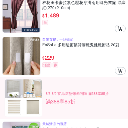
棉花田卡蜜拉素色壓花穿掛兩用遮光窗簾-晶漾
紅(270x210cm)
1,489
$
券
自帶背膠，一貼搞定
FaSoLa 多用途窗簾背膠魔鬼氈魔術貼 20對
229
$
活動
券
8/3-8/9 寢具/床墊/家飾/開運 滿388享85折
滿388享85折
天然清涼 竹飄香