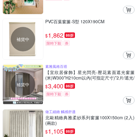
PVC百葉窗簾-S型 120X190CM
1,862
$
86折
補貨中
限時下殺
券
素雅風格百搭
【宜欣居傢飾】星光閃亮-壓花素面遮光窗簾
(米)W300*H210cm以內(可指定尺寸)*2片/遮光/
摺景/落地/窗簾/台灣製MIT
補貨中
3,400
$
86折
限時下殺
券
做工細緻 觸感舒適
北歐精緻典雅柔紗系列窗簾100X150cm (2入)
(兩款)
1,105
$
86折