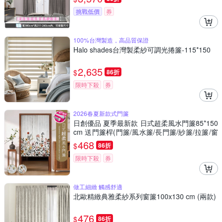
挑戰低價
券
100%台灣製造，高品質保證
Halo shades台灣製柔紗可調光捲簾-115*150
2,635
$
86折
限時下殺
券
2026春夏新款式門簾
日創優品 夏季最新款 日式超柔風水門簾85*150
cm 送門簾桿(門簾/風水簾/長門簾/紗簾/拉簾/窗
簾)
468
$
86折
限時下殺
券
做工細緻 觸感舒適
北歐精緻典雅柔紗系列窗簾100x130 cm (兩款)
476
$
86折