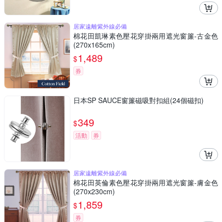
居家遠離紫外線必備
棉花田凱琳素色壓花穿掛兩用遮光窗簾-古金色
(270x165cm)
1,489
$
券
日本SP SAUCE窗簾磁吸對扣組(24個磁扣)
349
$
活動
券
居家遠離紫外線必備
棉花田英倫素色壓花穿掛兩用遮光窗簾-膚金色
(270x230cm)
1,859
$
券