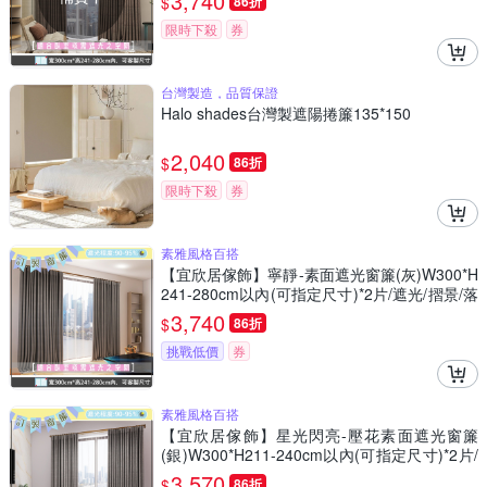
3,740
$
86折
限時下殺
券
台灣製造，品質保證
Halo shades台灣製遮陽捲簾135*150
2,040
$
86折
限時下殺
券
素雅風格百搭
【宜欣居傢飾】寧靜-素面遮光窗簾(灰)W300*H
241-280cm以內(可指定尺寸)*2片/遮光/摺景/落
地/窗簾/台灣製MIT
3,740
$
86折
挑戰低價
券
素雅風格百搭
【宜欣居傢飾】星光閃亮-壓花素面遮光窗簾
(銀)W300*H211-240cm以內(可指定尺寸)*2片/
遮光/摺景/落地/窗簾/台灣製MIT
3,570
$
86折