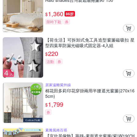
Halo shades台灣製遮陽捲簾90*150
1,360
$
86折
限時下殺
券
【荷生活】可拆卸式免工具造型窗簾磁吸扣 星
型四葉草防漏光磁吸式固定器-4入組
220
$
活動
券
居家遠離紫外線
棉花田多莉印花穿掛兩用半腰遮光窗簾(270x16
5cm)
1,799
$
券
素雅風格百搭
【宜欣居傢飾】寧靜-素面遮光窗簾(紫)W190*H