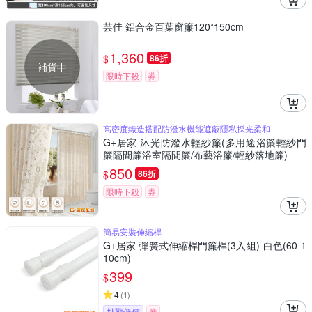
芸佳 鋁合金百葉窗簾120*150cm
1,360
$
86折
補貨中
限時下殺
券
高密度織造搭配防潑水機能遮蔽隱私採光柔和
G+居家 沐光防潑水輕紗簾(多用途浴簾輕紗門
簾隔間簾浴室隔間簾/布藝浴簾/輕紗落地簾)
850
$
86折
限時下殺
券
簡易安裝伸縮桿
G+居家 彈簧式伸縮桿門簾桿(3入組)-白色(60-1
10cm)
399
$
4
(
1
)
挑戰低價
券