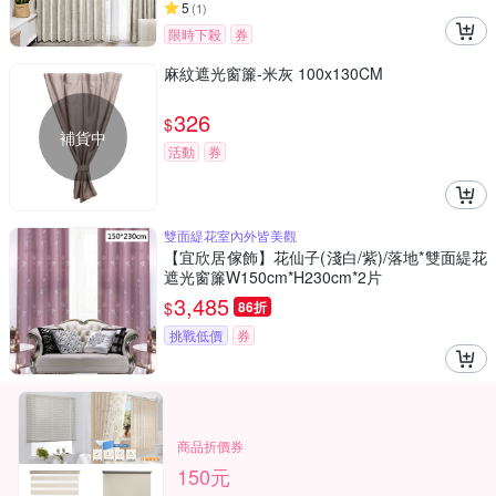
5
(
1
)
限時下殺
券
麻紋遮光窗簾-米灰 100x130CM
326
$
補貨中
活動
券
雙面緹花室內外皆美觀
【宜欣居傢飾】花仙子(淺白/紫)/落地*雙面緹花
遮光窗簾W150cm*H230cm*2片
3,485
$
86折
挑戰低價
券
商品折價券
150元