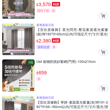
地/窗簾/台灣製MIT
補貨中
3,570
$
86折
限時下殺
券
素雅風格百搭
【宜欣居傢飾】星光閃亮-壓花素面遮光窗簾
(銀)W190*H165cm以內(可指定尺寸)*2片/遮光/
摺景/半腰/窗簾/台灣製MIT
2,380
$
86折
挑戰低價
券
Usii 寵物防抓紗窗網(門用)-100x210cm
659
$
券
素雅風格百搭
【宜欣居傢飾】寧靜-素面遮光窗簾(灰)W191-2
80*H166-180cm以內(可指定尺寸)*2片/遮光/摺