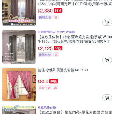
165cm以內(可指定尺寸)*2片/遮光/摺景/半腰/窗
簾/台灣製MIT
2,380
$
86折
挑戰低價
券
首創雙面緹花,室內外皆美觀
【宜欣居傢飾】相逢-亞麻遮光窗簾(芋紫)W100
*H165cm*2片/遮光/摺景/半腰/窗簾/台灣製MIT
2,125
$
86折
挑戰低價
券
芸佳 小蝶和風遮光窗簾140*160
850
$
86折
限時下殺
券
素雅風格百搭
【宜欣居傢飾】星光閃亮-壓花素面遮光窗簾