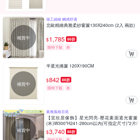
做工細緻 觸感舒適
北歐精緻典雅柔紗窗簾130X240cm (2入 兩款)
補貨中
1,785
$
86折
限時下殺
券
半遮光捲簾 120X190CM
842
$
86折
補貨中
限時下殺
券
素雅風格百搭
【宜欣居傢飾】星光閃亮-壓花素面遮光窗簾
(米)W300*H241-280cm以內(可指定尺寸)*2片/
遮光/摺景/落地/窗簾/台灣製MIT
補貨中
3,740
$
86折
限時下殺
券