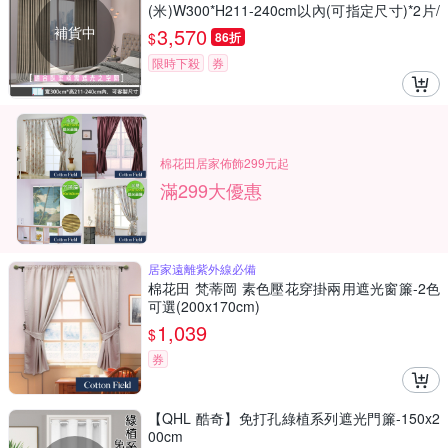
(米)W300*H211-240cm以內(可指定尺寸)*2片/
遮光/摺景/落地/窗簾/台灣製MIT
補貨中
3,570
$
86折
限時下殺
券
棉花田居家佈飾299元起
滿299大優惠
居家遠離紫外線必備
棉花田 梵蒂岡 素色壓花穿掛兩用遮光窗簾-2色
可選(200x170cm)
1,039
$
券
【QHL 酷奇】免打孔綠植系列遮光門簾-150x2
00cm