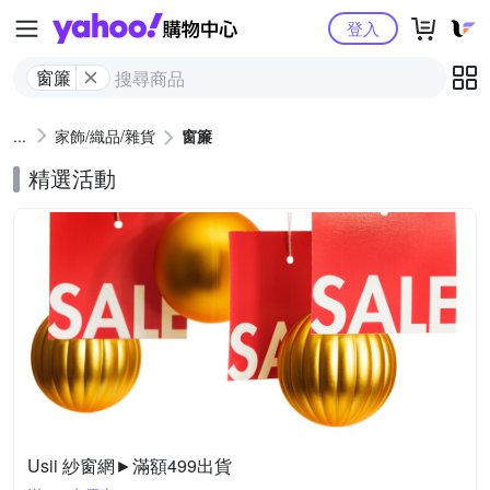
Yahoo購物中心
登入
窗簾
家飾/織品/雜貨
窗簾
精選活動
Usii 紗窗網►滿額499出貨