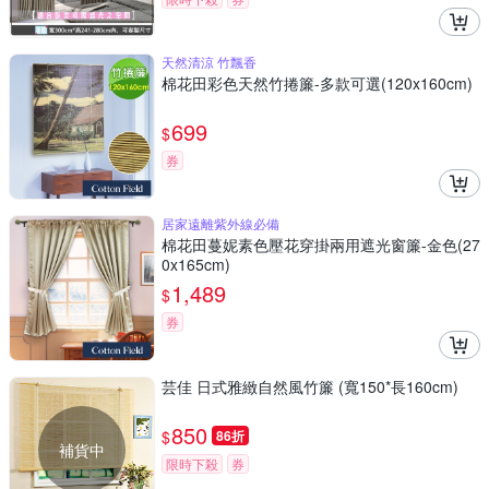
天然清涼 竹飄香
棉花田彩色天然竹捲簾-多款可選(120x160cm)
699
$
券
居家遠離紫外線必備
棉花田蔓妮素色壓花穿掛兩用遮光窗簾-金色(27
0x165cm)
1,489
$
券
芸佳 日式雅緻自然風竹簾 (寬150*長160cm)
850
$
86折
補貨中
限時下殺
券