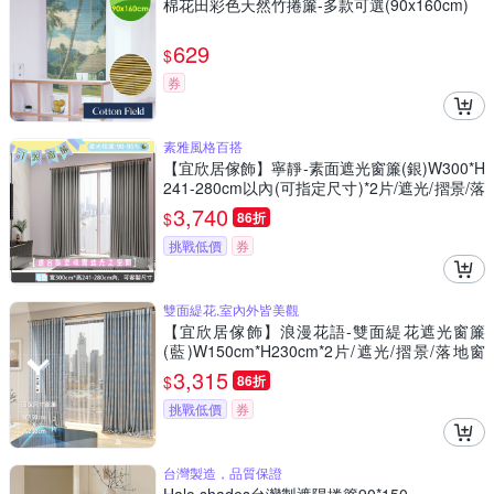
棉花田彩色天然竹捲簾-多款可選(90x160cm)
629
$
券
素雅風格百搭
【宜欣居傢飾】寧靜-素面遮光窗簾(銀)W300*H
241-280cm以內(可指定尺寸)*2片/遮光/摺景/落
地/窗簾/台灣製MIT
3,740
$
86折
挑戰低價
券
雙面緹花,室內外皆美觀
【宜欣居傢飾】浪漫花語-雙面緹花遮光窗簾
(藍)W150cm*H230cm*2片/遮光/摺景/落地窗
簾/台灣製MIT
3,315
$
86折
挑戰低價
券
台灣製造，品質保證