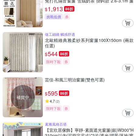
免打孔隔音窗簾 雪絨奶茶 掛鉤款 2.6-3.1m 簾
子高度2.5米
1,913
$
86折
挑戰低價
券
做工細緻 觸感舒適
北歐精緻典雅柔紗系列窗簾100X150cm (兩款
任選)
544
$
86折
限時下殺
券
芸佳-和風三明治窗簾(雙色可選)
595
$
86折
補貨中
4.7
(
2
)
限時下殺
券
素雅風格百搭
【宜欣居傢飾】寧靜-素面遮光窗簾(銀)W300*H
210cm以內(可指定尺寸)*2片/遮光/摺景/落地/窗