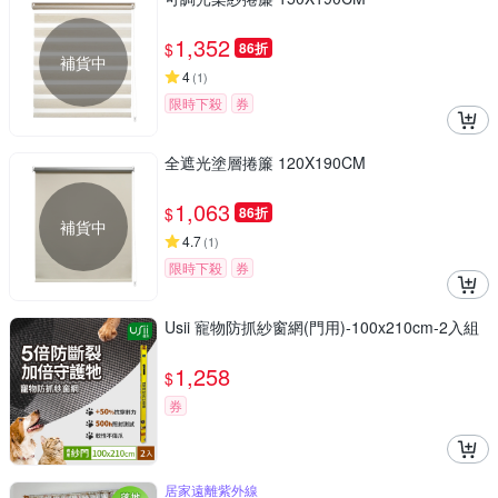
1,352
$
86折
補貨中
4
(
1
)
限時下殺
券
全遮光塗層捲簾 120X190CM
1,063
$
86折
補貨中
4.7
(
1
)
限時下殺
券
Usii 寵物防抓紗窗網(門用)-100x210cm-2入組
1,258
$
券
居家遠離紫外線