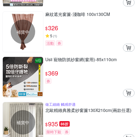
麻紋遮光窗簾-淺咖啡 100x130CM
326
$
補貨中
5
(
1
)
活動
券
Usii 寵物防抓紗窗網(窗用)-85x110cm
369
$
券
做工細緻 觸感舒適
北歐精緻典雅柔紗窗簾130X210cm(兩款任選)
補貨中
935
$
86折
限時下殺
券