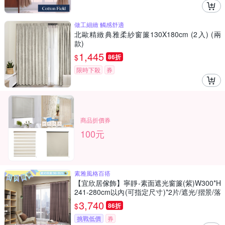
做工細緻 觸感舒適
北歐精緻典雅柔紗窗簾130X180cm (2入) (兩
款)
1,445
$
86折
限時下殺
券
商品折價券
100元
素雅風格百搭
【宜欣居傢飾】寧靜-素面遮光窗簾(紫)W300*H
241-280cm以內(可指定尺寸)*2片/遮光/摺景/落
地/窗簾/台灣製MIT
3,740
$
86折
挑戰低價
券