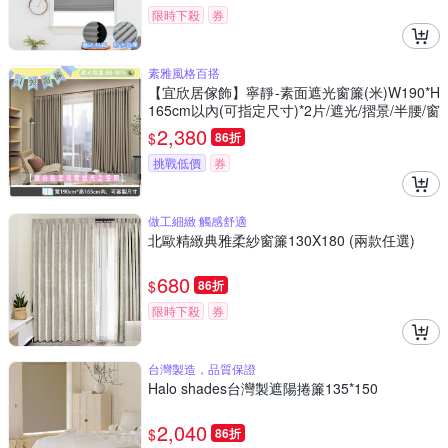
限時下殺
券
素雅風格百搭
【宜欣居傢飾】寧靜-素面遮光窗簾(米)W190*H
165cm以內(可指定尺寸)*2片/遮光/摺景/半腰/窗
簾/台灣製MIT
2,380
$
86折
挑戰低價
券
做工細緻 觸感舒適
北歐精緻典雅柔紗窗簾130X180 (兩款任選)
680
$
86折
限時下殺
券
台灣製造，品質保證
Halo shades台灣製遮陽捲簾135*150
2,040
$
86折