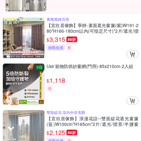
素雅風格百搭
【宜欣居傢飾】寧靜-素面遮光窗簾(紫)W191-2
80*H166-180cm以內(可指定尺寸)*2片/遮光/摺
景/半腰/窗簾/台灣製MIT
3,315
$
86折
挑戰低價
券
Usii 寵物防抓紗窗網(門用)-85x210cm-2入組
1,118
$
券
雙面緹花,室內外皆美觀
【宜欣居傢飾】浪漫花語─雙面緹花遮光窗簾
(藍)W100cm*H165cm*2片/遮光/摺景/半腰窗
簾/台灣製MIT
2,125
$
86折
挑戰低價
券