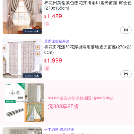
棉花田英倫素色壓花穿掛兩用遮光窗簾-膚金色
(270x165cm)
1,489
$
券
居家遠離紫外線
棉花田花漾印花穿掛兩用落地遮光窗簾(270x23
0cm)
1,999
$
券
8/3-8/9 寢具/床墊/家飾/開運 滿388享85折
滿388享85折
做工細緻 觸感舒適