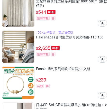
北歐精緻典雅柔紗系列窗簾100X150cm (兩款
任選)
544
$
86折
限時下殺
券
100%台灣製造，高品質保證
Halo shades台灣製柔紗可調光捲簾-115*150
2,635
$
86折
限時下殺
券
Fasola 簡約系列磁吸式窗簾扣2入組
239
$
活動
券
日本SP SAUCE窗簾磁吸單扣組(12個磁扣+12