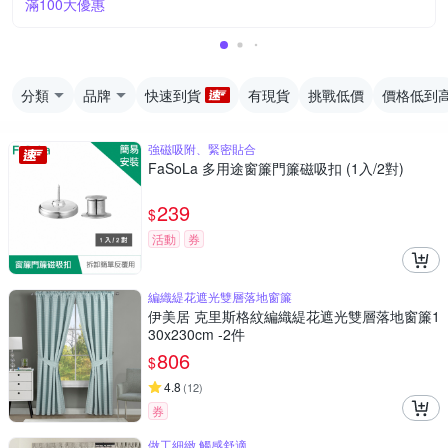
滿100大優惠
分類
品牌
快速到貨
有現貨
挑戰低價
價格低到
強磁吸附、緊密貼合
FaSoLa 多用途窗簾門簾磁吸扣 (1入/2對)
239
$
活動
券
編織緹花遮光雙層落地窗簾
伊美居 克里斯格紋編織緹花遮光雙層落地窗簾1
30x230cm -2件
806
$
4.8
(
12
)
券
做工細緻 觸感舒適