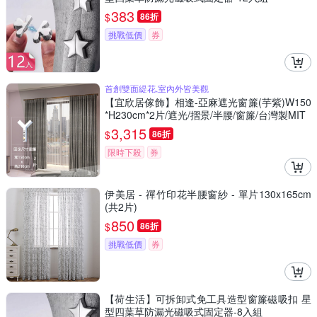
383
$
86折
挑戰低價
券
首創雙面緹花,室內外皆美觀
【宜欣居傢飾】相逢-亞麻遮光窗簾(芋紫)W150
*H230cm*2片/遮光/摺景/半腰/窗簾/台灣製MIT
3,315
$
86折
限時下殺
券
伊美居 - 禪竹印花半腰窗紗 - 單片130x165cm
(共2片)
850
$
86折
挑戰低價
券
【荷生活】可拆卸式免工具造型窗簾磁吸扣 星
型四葉草防漏光磁吸式固定器-8入組