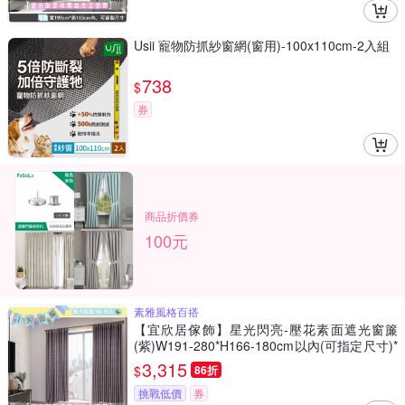
Usii 寵物防抓紗窗網(窗用)-100x110cm-2入組
738
$
券
商品折價券
100元
素雅風格百搭
【宜欣居傢飾】星光閃亮-壓花素面遮光窗簾
(紫)W191-280*H166-180cm以內(可指定尺寸)*
2片/遮光/摺景/半腰/窗簾/台灣製MIT
3,315
$
86折
挑戰低價
券