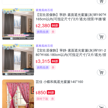
素雅風格百搭
【宜欣居傢飾】寧靜-素面遮光窗簾(灰)W190*H
165cm以內(可指定尺寸)*2片/遮光/摺景/半腰/窗
簾/台灣製MIT
2,380
$
86折
挑戰低價
券
素雅風格百搭
【宜欣居傢飾】寧靜-素面遮光窗簾(灰)W191-2
80*H166-180cm以內(可指定尺寸)*2片/遮光/摺
景/半腰/窗簾/台灣製MIT
3,315
$
86折
挑戰低價
券
芸佳 小蝶和風遮光窗簾140*160
850
$
86折
限時下殺
券