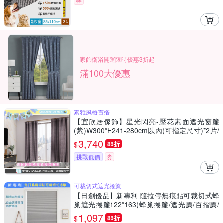
券
家飾衛浴開運限時優惠3折起
滿100大優惠
素雅風格百搭
【宜欣居傢飾】星光閃亮-壓花素面遮光窗簾
(紫)W300*H241-280cm以內(可指定尺寸)*2片/
遮光/摺景/落地/窗簾/台灣製MIT
3,740
$
86折
挑戰低價
券
可裁切式遮光捲簾
【日創優品】新專利 隨拉停無痕貼可裁切式蜂
巢遮光捲簾122*163(蜂巢捲簾/遮光簾/百摺簾/
窗簾/門簾)
1,097
$
86折