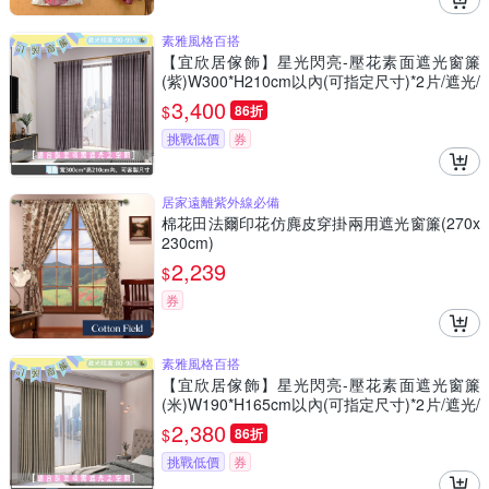
素雅風格百搭
【宜欣居傢飾】星光閃亮-壓花素面遮光窗簾
(紫)W300*H210cm以內(可指定尺寸)*2片/遮光/
摺景/落地/窗簾/台灣製MIT
3,400
$
86折
挑戰低價
券
居家遠離紫外線必備
棉花田法爾印花仿麂皮穿掛兩用遮光窗簾(270x
230cm)
2,239
$
券
素雅風格百搭
【宜欣居傢飾】星光閃亮-壓花素面遮光窗簾
(米)W190*H165cm以內(可指定尺寸)*2片/遮光/
摺景/半腰/窗簾/台灣製MIT
2,380
$
86折
挑戰低價
券