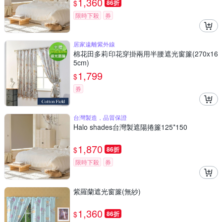
1,360
$
86折
限時下殺
券
居家遠離紫外線
棉花田多莉印花穿掛兩用半腰遮光窗簾(270x16
5cm)
1,799
$
券
台灣製造，品質保證
Halo shades台灣製遮陽捲簾125*150
1,870
$
86折
限時下殺
券
紫羅蘭遮光窗簾(無紗)
1,360
$
86折