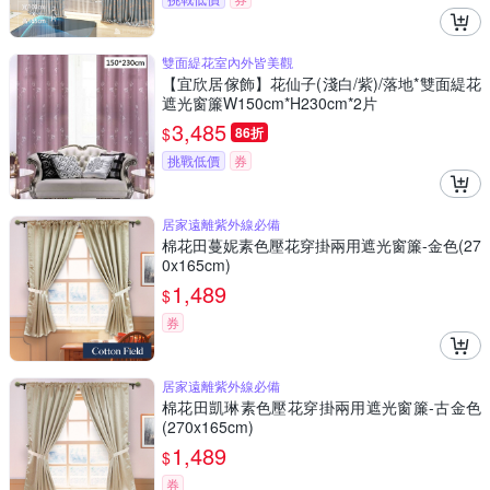
雙面緹花室內外皆美觀
【宜欣居傢飾】花仙子(淺白/紫)/落地*雙面緹花
遮光窗簾W150cm*H230cm*2片
3,485
$
86折
挑戰低價
券
居家遠離紫外線必備
棉花田蔓妮素色壓花穿掛兩用遮光窗簾-金色(27
0x165cm)
1,489
$
券
居家遠離紫外線必備
棉花田凱琳素色壓花穿掛兩用遮光窗簾-古金色
(270x165cm)
1,489
$
券