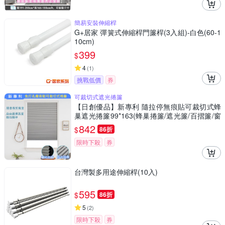
簡易安裝伸縮桿
G+居家 彈簧式伸縮桿門簾桿(3入組)-白色(60-1
10cm)
399
$
4
(
1
)
挑戰低價
券
可裁切式遮光捲簾
【日創優品】新專利 隨拉停無痕貼可裁切式蜂
巢遮光捲簾99*163(蜂巢捲簾/遮光簾/百摺簾/窗
簾/門簾)
842
$
86折
限時下殺
券
台灣製多用途伸縮桿(10入)
595
$
86折
5
(
2
)
限時下殺
券