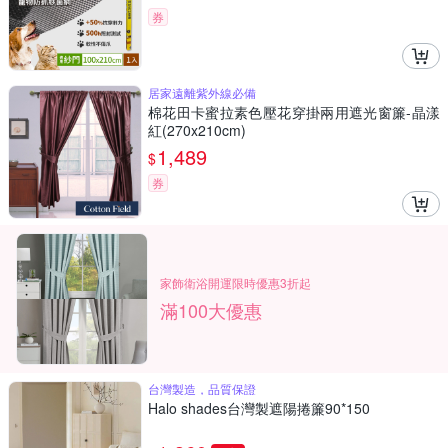
券
居家遠離紫外線必備
棉花田卡蜜拉素色壓花穿掛兩用遮光窗簾-晶漾
紅(270x210cm)
1,489
$
券
家飾衛浴開運限時優惠3折起
滿100大優惠
台灣製造，品質保證
Halo shades台灣製遮陽捲簾90*150