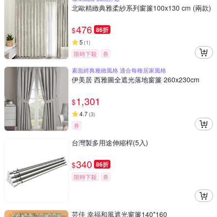
北歐精緻典雅柔紗系列窗簾100x130 cm (兩款)
476
$
86折
5
(
1
)
限時下殺
券
素面經典雅緻風格 適合每種居家風格
伊美居 西雅圖全遮光落地窗簾 260x230cm
1,301
$
4.7
(
3
)
券
台灣製多用途伸縮桿(5入)
340
$
86折
限時下殺
券
芸佳 幸福和風遮光窗簾140*160