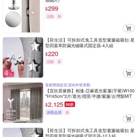
個鐵片)
299
$
活動
券
【荷生活】可拆卸式免工具造型窗簾磁吸扣 星
型四葉草防漏光磁吸式固定器-4入組
220
$
活動
券
首創雙面緹花,室內外皆美觀
【宜欣居傢飾】相逢-亞麻遮光窗簾(芋紫)W100
*H165cm*2片/遮光/摺景/半腰/窗簾/台灣製MIT
2,125
$
86折
挑戰低價
券
【荷生活】可拆卸式免工具造型窗簾磁吸扣 星
型四葉草防漏光磁吸式固定器-12入組