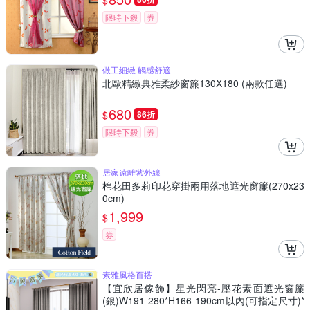
$
限時下殺
券
做工細緻 觸感舒適
北歐精緻典雅柔紗窗簾130X180 (兩款任選)
680
$
86折
限時下殺
券
居家遠離紫外線
棉花田多莉印花穿掛兩用落地遮光窗簾(270x23
0cm)
1,999
$
券
素雅風格百搭
【宜欣居傢飾】星光閃亮-壓花素面遮光窗簾
(銀)W191-280*H166-190cm以內(可指定尺寸)*