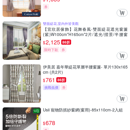
券
雙面緹花,室內外皆美觀
【宜欣居傢飾】花舞春風-雙面緹花遮光窗簾
(紫)W100cm*H165cm*2片/遮光/摺景/半腰窗
簾/台灣製MIT
2,125
$
86折
限時下殺
券
伊美居 嘉年華緹花單層半腰窗簾- 單片130x165
cm (共2片)
761
$
86折
挑戰低價
券
Usii 寵物防抓紗窗網(窗用)-85x110cm-2入組
678
$