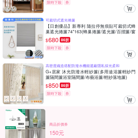
限時下殺
券
可裁切式遮光捲簾
【日創優品】新專利 隨拉停無痕貼可裁切式蜂
巢遮光捲簾74*163(蜂巢捲簾/遮光簾/百摺簾/窗
簾/門簾)
680
$
86折
限時下殺
券
高密度織造搭配防潑水機能遮蔽隱私採光柔和
G+居家 沐光防潑水輕紗簾(多用途浴簾輕紗門
簾隔間簾浴室隔間簾/布藝浴簾/輕紗落地簾)
850
$
86折
限時下殺
券
商品折價券
150元