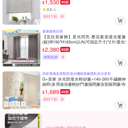
1,530
$
86折
3.3
(
1
)
限時下殺
券
素雅風格百搭
【宜欣居傢飾】星光閃亮-壓花素面遮光窗簾
(銀)W190*H165cm以內(可指定尺寸)*2片/遮光/
摺景/半腰/窗簾/台灣製MIT
2,380
$
86折
挑戰低價
券
高密度織造搭配防潑水機能遮蔽隱私採光柔和
G+居家 沐光防潑水輕紗簾+140-260不鏽鋼伸
縮桿(多用途浴簾輕紗門簾隔間簾浴室隔間簾/布
藝浴簾/輕紗落地簾)
1,689
$
86折
限時下殺
券
Usii 紗窗網►滿額499出貨