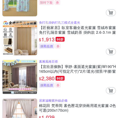
限時下殺
券
免打孔掛鉤打孔三模式全遮光
【匠藝家居】臥室客廳全遮光窗簾 雪絨布窗簾
免打孔隔音窗簾 雪絨奶茶 掛鉤款 2.6-3.1m 簾
子高度2.5米
1,913
$
86折
挑戰低價
券
素雅風格百搭
【宜欣居傢飾】寧靜-素面遮光窗簾(紫)W190*H
165cm以內(可指定尺寸)*2片/遮光/摺景/半腰/窗
簾/台灣製MIT
2,380
$
86折
挑戰低價
券
居家遠離紫外線必備
棉花田 梵蒂岡 素色壓花穿掛兩用遮光窗簾-2色
可選(200x170cm)
1,039
$