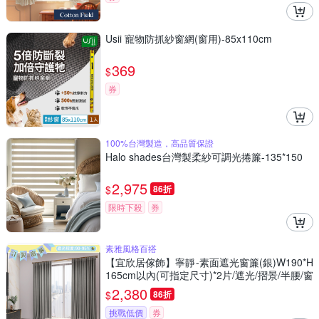
Usii 寵物防抓紗窗網(窗用)-85x110cm
369
$
券
100%台灣製造，高品質保證
Halo shades台灣製柔紗可調光捲簾-135*150
2,975
$
86折
限時下殺
券
素雅風格百搭
【宜欣居傢飾】寧靜-素面遮光窗簾(銀)W190*H
165cm以內(可指定尺寸)*2片/遮光/摺景/半腰/窗
簾/台灣製MIT
2,380
$
86折
挑戰低價
券