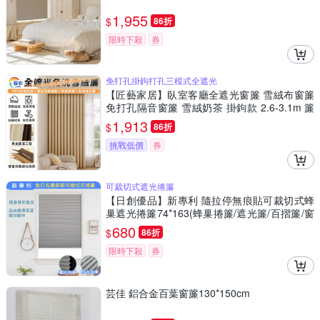
1,955
$
86折
限時下殺
券
免打孔掛鉤打孔三模式全遮光
【匠藝家居】臥室客廳全遮光窗簾 雪絨布窗簾
免打孔隔音窗簾 雪絨奶茶 掛鉤款 2.6-3.1m 簾
子高度2.5米
1,913
$
86折
挑戰低價
券
可裁切式遮光捲簾
【日創優品】新專利 隨拉停無痕貼可裁切式蜂
巢遮光捲簾74*163(蜂巢捲簾/遮光簾/百摺簾/窗
簾/門簾)
680
$
86折
限時下殺
券
芸佳 鋁合金百葉窗簾130*150cm