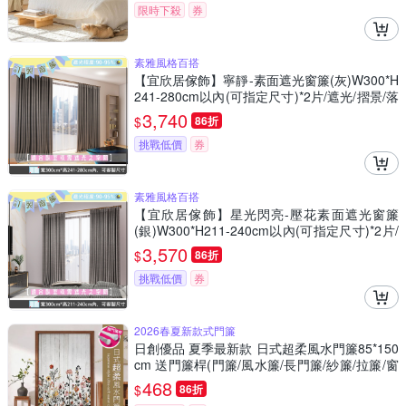
限時下殺
券
素雅風格百搭
【宜欣居傢飾】寧靜-素面遮光窗簾(灰)W300*H
241-280cm以內(可指定尺寸)*2片/遮光/摺景/落
地/窗簾/台灣製MIT
3,740
$
86折
挑戰低價
券
素雅風格百搭
【宜欣居傢飾】星光閃亮-壓花素面遮光窗簾
(銀)W300*H211-240cm以內(可指定尺寸)*2片/
遮光/摺景/落地/窗簾/台灣製MIT
3,570
$
86折
挑戰低價
券
2026春夏新款式門簾
日創優品 夏季最新款 日式超柔風水門簾85*150
cm 送門簾桿(門簾/風水簾/長門簾/紗簾/拉簾/窗
簾)
468
$
86折