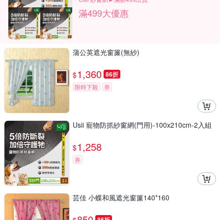
滿499大優惠
蒲公英遮光窗簾(無紗)
1,360
$
86折
限時下殺
券
Usii 寵物防抓紗窗網(門用)-100x210cm-2入組
1,258
$
券
芸佳 小蝶和風遮光窗簾140*160
850
86折