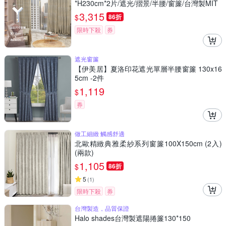
*H230cm*2片/遮光/摺景/半腰/窗簾/台灣製MIT
3,315
$
86折
限時下殺
券
遮光窗簾
【伊美居】夏洛印花遮光單層半腰窗簾 130x16
5cm -2件
1,119
$
券
做工細緻 觸感舒適
北歐精緻典雅柔紗系列窗簾100X150cm (2入)
(兩款)
1,105
$
86折
5
(
1
)
限時下殺
券
台灣製造，品質保證
Halo shades台灣製遮陽捲簾130*150