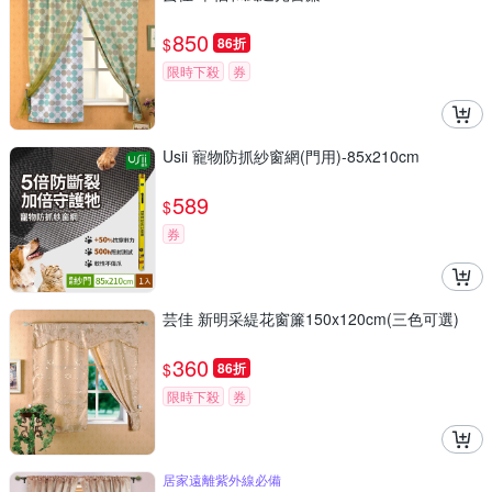
850
$
86折
限時下殺
券
Usii 寵物防抓紗窗網(門用)-85x210cm
589
$
券
芸佳 新明采緹花窗簾150x120cm(三色可選)
360
$
86折
限時下殺
券
居家遠離紫外線必備