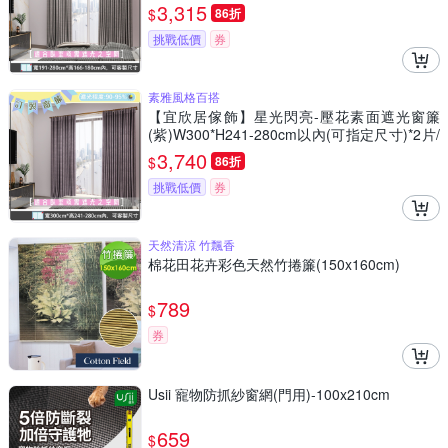
2片/遮光/摺景/半腰/窗簾/台灣製MIT
3,315
$
86折
挑戰低價
券
素雅風格百搭
【宜欣居傢飾】星光閃亮-壓花素面遮光窗簾
(紫)W300*H241-280cm以內(可指定尺寸)*2片/
遮光/摺景/落地/窗簾/台灣製MIT
3,740
$
86折
挑戰低價
券
天然清涼 竹飄香
棉花田花卉彩色天然竹捲簾(150x160cm)
789
$
券
Usii 寵物防抓紗窗網(門用)-100x210cm
659
$