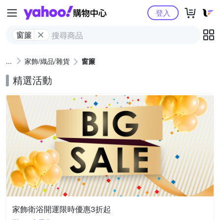
Yahoo購物中心
登入
窗簾
家飾/織品/雜貨
窗簾
精選活動
家飾衛浴開運限時優惠3折起