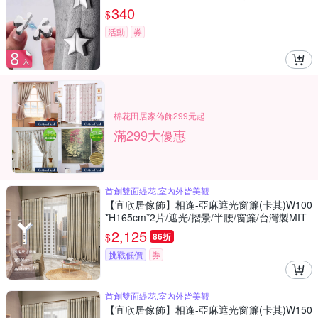
340
$
活動
券
棉花田居家佈飾299元起
滿299大優惠
首創雙面緹花,室內外皆美觀
【宜欣居傢飾】相逢-亞麻遮光窗簾(卡其)W100
*H165cm*2片/遮光/摺景/半腰/窗簾/台灣製MIT
2,125
$
86折
挑戰低價
券
首創雙面緹花,室內外皆美觀
【宜欣居傢飾】相逢-亞麻遮光窗簾(卡其)W150