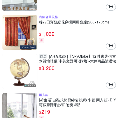
貴氣奢華風格
棉花田彩妍緹花穿掛兩用窗簾(200x170cm)
1,039
$
券
[AR互動款]【SkyGlobe】12吋古典仿古
商店
木質地球儀(中英文對照)(附燈)-大件商品請選宅
配運送
3,200
$
兩入組
[荷生活]自黏式簡易紗窗紗網(小號 兩入組) DIY
可截剪隱形紗窗 附魔術貼
219
$