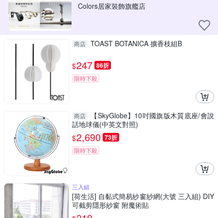
Colors居家裝飾旗艦店
TOAST BOTANICA 擴香枝組B
商店
247
$
86折
限時下殺
【SkyGlobe】10吋國旗版木質底座/會說
商店
話地球儀(中英文對照)
2,690
$
73折
限時下殺
三入組
[荷生活] 自黏式簡易紗窗紗網(大號 三入組) DIY
可截剪隱形紗窗 附魔術貼
319