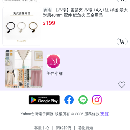
【吊環】窗簾夾 吊環 14入1組 桿徑 最大
商店
對應40mm 配件 鱷魚夾 五金用品
199
$
美佳小舖
Yahoo台灣電子商務 版權所有 © 2026 服務條款(
更新
)
客服中心
|
關於我們
|
購物須知