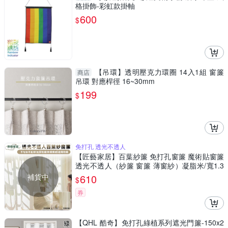
格掛飾-彩虹款掛軸
600
$
【吊環】透明壓克力環圈 14入1組 窗簾
商店
吊環 對應桿徑 16~30mm
199
$
免打孔 透光不透人
【匠藝家居】百葉紗簾 免打孔窗簾 魔術貼窗簾
透光不透人（紗簾 窗簾 薄窗紗）凝脂米/寬1.3
米*高1.8米【掛鉤一片】
補貨中
610
$
券
【QHL 酷奇】免打孔綠植系列遮光門簾-150x2