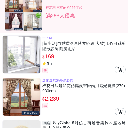
棉花田居家佈飾299元起
滿299大優惠
一入組
[荷生活]自黏式簡易紗窗紗網(大號) DIY可截剪
隱形紗窗 附魔術貼
169
$
5
(
1
)
券
居家遠離紫外線必備
棉花田法爾印花仿麂皮穿掛兩用遮光窗簾(270x
230cm)
2,239
$
券
SkyGlobe 5吋仿古有燈音樂鈴木座地球
商店
儀(中文版)-天空