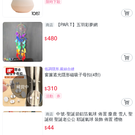
限時下殺
【PAR.T】五羽彩夢網
商店
480
$
低調隱形,嚴絲合縫
窗簾遮光隱形磁吸子母扣(4對)
補貨中
310
$
活動
券
中號-聖誕節鋁箔氣球 佈置 麋鹿 雪人 聖
商店
誕樹 聖誕老公公 耶誕氣球 裝飾 佈置 禮物
44
$