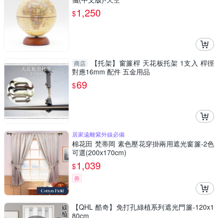
1,250
$
【托架】窗簾桿 天花板托架 1支入 桿徑
商店
對應16mm 配件 五金用品
69
$
居家遠離紫外線必備
棉花田 梵蒂岡 素色壓花穿掛兩用遮光窗簾-2色
可選(200x170cm)
1,039
$
券
【QHL 酷奇】免打孔綠植系列遮光門簾-120x1
80cm