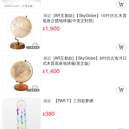
[AR互動款]【SkyGlobe】10吋仿古木質
商店
底座立體地球儀(中英文對照)
1,900
$
[AR互動款]【SkyGlobe】8吋仿古海洋日
商店
式木質底座地球儀(英文版)
1,400
$
【PAR.T】三羽彩夢網
商店
380
$