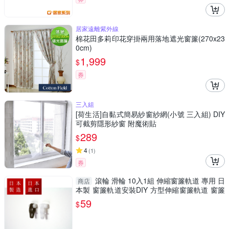
居家遠離紫外線
棉花田多莉印花穿掛兩用落地遮光窗簾(270x23
0cm)
1,999
$
券
三入組
[荷生活]自黏式簡易紗窗紗網(小號 三入組) DIY
可截剪隱形紗窗 附魔術貼
289
$
4
(
1
)
券
滾輪 滑輪 10入1組 伸縮窗簾軌道 專用 日
商店
本製 窗簾軌道安裝DIY 方型伸縮窗簾軌道 窗簾
伸縮桿
59
$