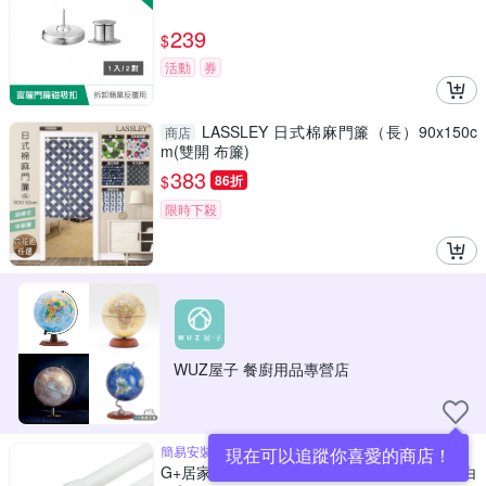
239
$
活動
券
LASSLEY 日式棉麻門簾（長）90x150c
商店
m(雙開 布簾)
383
$
86折
限時下殺
WUZ屋子 餐廚用品專營店
簡易安裝伸縮桿
現在可以追蹤你喜愛的商店！
G+居家 彈簧式伸縮桿門簾桿40-70公分-簡約白