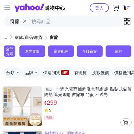
Yahoo購物中心
登入
窗簾
家飾/織品/雜貨
窗簾
全部
遮光窗簾
窗簾配件
半腰窗簾
窗紗
分類
分類
品牌
快速到貨
有現貨
挑戰低價
價格低到
全遮光素面簡約魔鬼氈窗簾 黏貼式窗簾
商店
隔熱 遮光遮陽 窗簾布 門簾 不透光
299
$
5
活動
高精密抗UV三明治遮光布