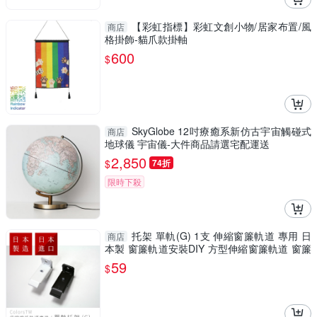
【彩虹指標】彩虹文創小物/居家布置/風
商店
格掛飾-貓爪款掛軸
600
$
SkyGlobe 12吋療癒系新仿古宇宙觸碰式
商店
地球儀 宇宙儀-大件商品請選宅配運送
2,850
$
74折
限時下殺
托架 單軌(G) 1支 伸縮窗簾軌道 專用 日
商店
本製 窗簾軌道安裝DIY 方型伸縮窗簾軌道 窗簾
伸縮桿
59
$