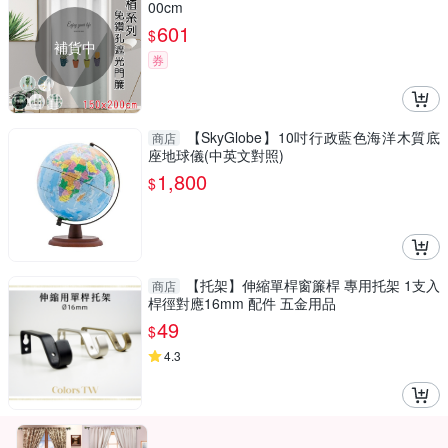
00cm
601
$
補貨中
券
【SkyGlobe】10吋行政藍色海洋木質底
商店
座地球儀(中英文對照)
1,800
$
【托架】伸縮單桿窗簾桿 專用托架 1支入
商店
桿徑對應16mm 配件 五金用品
49
$
4.3