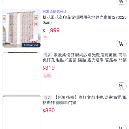
居家遠離紫外線
棉花田花漾印花穿掛兩用落地遮光窗簾(270x23
0cm)
1,999
$
券
浪漫柔情雙層網紗遮光魔鬼氈窗簾 簡易
商店
免打孔 黏貼式窗簾 隔熱 遮光遮陽 窗簾布 門簾
不透光
319
$
活動
【彩虹指標】彩虹文創小物/居家布置/風
商店
格掛飾-囍囍款門簾
880
$