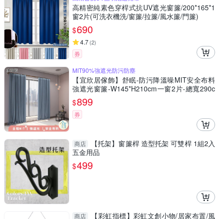
高精密純素色穿桿式抗UV遮光窗簾/200*165*1
窗2片(可洗衣機洗/窗簾/拉簾/風水簾/門簾)
690
$
4.7
(
2
)
券
MIT90%強遮光防污防塵
【宜欣居傢飾】舒眠-防污降溫噪MIT安全布料
強遮光窗簾-W145*H210cm一窗2片-總寬290c
m(窗簾/拉簾/門簾/隔間/除舊佈新)
899
$
券
【托架】窗簾桿 造型托架 可雙桿 1組2入
商店
五金用品
499
$
【彩虹指標】彩虹文創小物/居家布置/風
商店