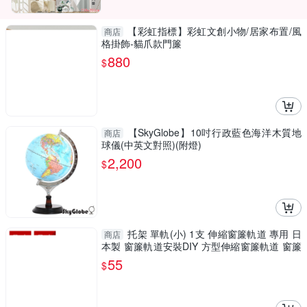
【彩虹指標】彩虹文創小物/居家布置/風
商店
格掛飾-貓爪款門簾
880
$
【SkyGlobe】10吋行政藍色海洋木質地
商店
球儀(中英文對照)(附燈)
2,200
$
托架 單軌(小) 1支 伸縮窗簾軌道 專用 日
商店
本製 窗簾軌道安裝DIY 方型伸縮窗簾軌道 窗簾
伸縮桿
55
$