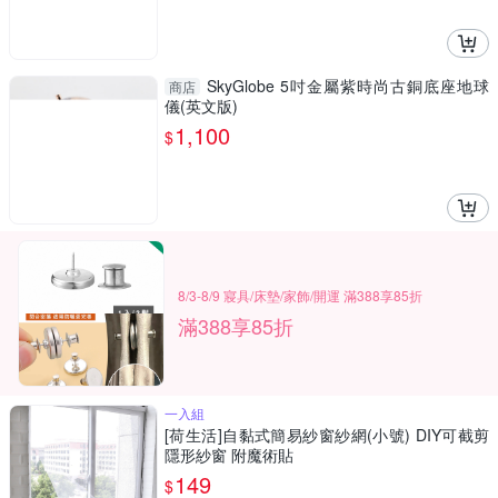
SkyGlobe 5吋金屬紫時尚古銅底座地球
商店
儀(英文版)
1,100
$
8/3-8/9 寢具/床墊/家飾/開運 滿388享85折
滿388享85折
一入組
[荷生活]自黏式簡易紗窗紗網(小號) DIY可截剪
隱形紗窗 附魔術貼
149
$