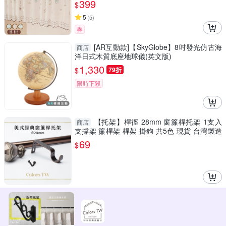
399
$
5
(
5
)
券
[AR互動款]【SkyGlobe】8吋發光仿古海
商店
洋日式木質底座地球儀(英文版)
1,330
$
79折
限時下殺
【托架】桿徑 28mm 窗簾桿托架 1支入
商店
支撐架 簾桿架 桿架 掛鉤 共5色 現貨 台灣製造
美式經典系列
69
$