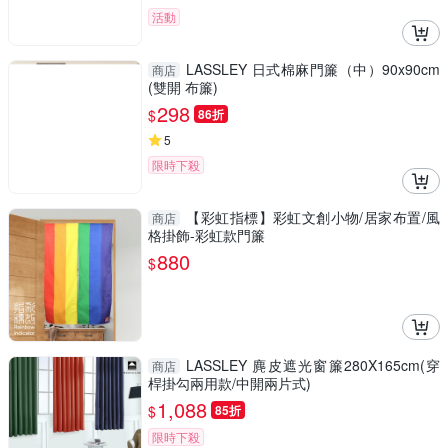
活動
LASSLEY 日式棉麻門簾（中）90x90cm
商店
(雙開 布簾)
298
$
86折
5
限時下殺
【彩虹指標】彩虹文創小物/居家布置/風
商店
格掛飾-彩虹款門簾
880
$
LASSLEY 麂皮遮光窗簾280X165cm(穿
商店
桿掛勾兩用款/中開兩片式)
1,088
$
85折
限時下殺