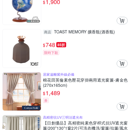
1,900
$
TOAST MEMORY 擴香瓶(酒香瓶)
商店
748
$
85折
限時下殺
居家遠離紫外線必備
棉花田英倫素色壓花穿掛兩用遮光窗簾-膚金色
(270x165cm)
1,489
$
券
高精密抗UV三明治遮光布
【日創優品】高精密純素色穿桿式抗UV遮光窗
簾/200*130*1窗2片(可洗衣機洗/窗簾/拉簾/風水