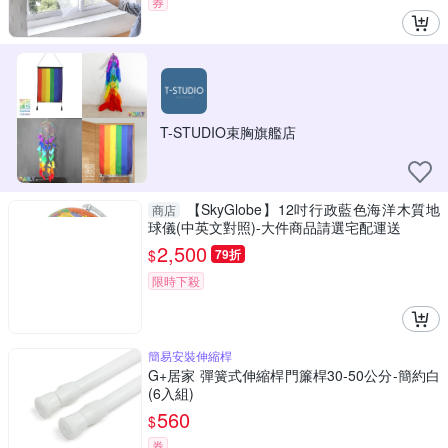
券
T-STUDIO束胸旗艦店
【SkyGlobe】12吋行政藍色海洋木質地
商店
球儀(中英文對照)-大件商品請選宅配運送
2,500
$
79折
限時下殺
簡易安裝伸縮桿
G+居家 彈簧式伸縮桿門簾桿30-50公分-簡約白
(6入組)
560
$
券