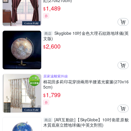
紅(270x210cm)
1,489
$
券
Skyglobe 10吋金色大理石紋路地球儀(英
商店
文版)
2,600
$
居家遠離紫外線
棉花田多莉印花穿掛兩用半腰遮光窗簾(270x16
5cm)
1,799
$
券
[AR互動款]【SkyGlobe】10吋衛星原貌
商店
木質底座立體地球儀(中英文對照)