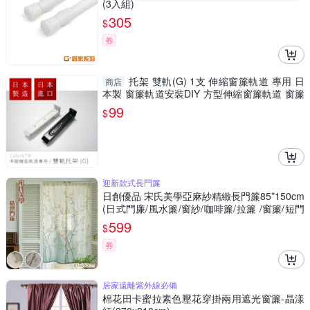
(3入組)
305
$
券
托架 雙軌(G) 1支 伸縮窗簾軌道 專用 日
商店
本製 窗簾軌道安裝DIY 方型伸縮窗簾軌道 窗簾
伸縮桿
99
$
迎新款式長門簾
日創優品 宋氏美學亞麻紗精緻長門簾85*150cm
(日式門廉/風水簾/窗紗/咖啡簾/拉簾 /窗簾/短門
簾)
599
$
券
居家遠離紫外線必備
棉花田卡蜜拉素色壓花穿掛兩用遮光窗簾-晶漾