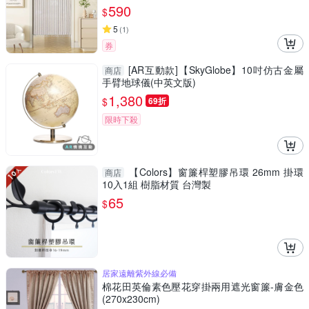
590
$
5
(
1
)
券
[AR互動款]【SkyGlobe】10吋仿古金屬
商店
手臂地球儀(中英文版)
1,380
$
69折
限時下殺
【Colors】窗簾桿塑膠吊環 26mm 掛環
商店
10入1組 樹脂材質 台灣製
65
$
居家遠離紫外線必備
棉花田英倫素色壓花穿掛兩用遮光窗簾-膚金色
(270x230cm)