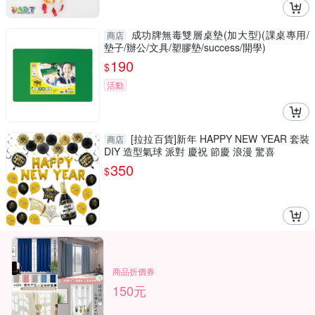
成功牌無毒雙層桌墊(加大型)(課桌專用/
商店
墊子/辦公/文具/塑膠墊/success/開學)
190
$
活動
[拉拉百貨]新年 HAPPY NEW YEAR 套裝
商店
DIY 造型氣球 派對 慶祝 節慶 浪漫 驚喜
350
$
商品折價券
150元