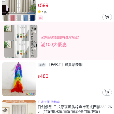
簾/門簾) 售價599元
599
$
5
(
5
)
券
家飾衛浴開運限時優惠3折起
滿100大優惠
【PAR.T】尋翼彩夢網
商店
480
$
日式主題 仿棉麻
日創優品 日式原宿風仿棉麻半透光門簾88*176
cm(門簾/風水簾/窗簾/窗紗/長門簾/隔簾)