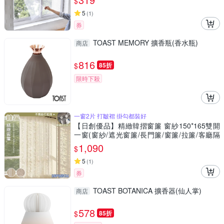
$
5
(
1
)
券
TOAST MEMORY 擴香瓶(香水瓶)
商店
816
$
85折
限時下殺
一窗2片 打皺褶 掛勾都裝好
【日創優品】精緻韓摺窗簾 窗紗150*165雙開
一窗(窗紗/遮光窗簾/長門簾/窗簾/拉簾/客廳隔
簾)
1,090
$
5
(
1
)
券
TOAST BOTANICA 擴香器(仙人掌)
商店
578
$
85折