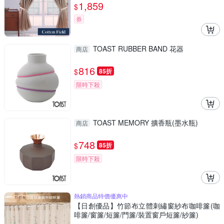
1,859
$
券
TOAST RUBBER BAND 花器
商店
816
$
85折
限時下殺
TOAST MEMORY 擴香瓶(墨水瓶)
商店
748
$
85折
限時下殺
熱銷商品特價優惠中
【日創優品】竹節布立體刺繡窗紗布咖啡簾(咖
啡簾/窗簾/短簾/門簾/裝置窗戶短簾/紗簾)