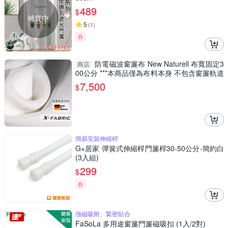
489
$
補貨中
5
(
1
)
券
防電磁波窗簾布 New Naturell 布寬固定3
商店
00公分 ***本商品僅為布料本身 不包含窗簾軌道
等施作***
7,500
$
簡易安裝伸縮桿
G+居家 彈簧式伸縮桿門簾桿30-50公分-簡約白
(3入組)
299
$
券
強磁吸附、緊密貼合
FaSoLa 多用途窗簾門簾磁吸扣 (1入/2對)