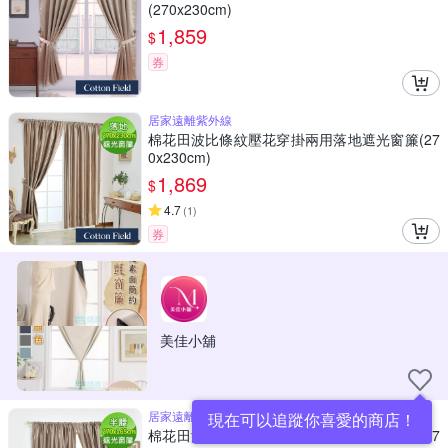
(270x230cm)
1,859
$
券
居家遠離紫外線
棉花田波比條紋壓花穿掛兩用落地遮光窗簾(27
0x230cm)
1,869
$
4.7
(
1
)
券
美佳小舖
居家遠離紫外線
現在可以追蹤你喜愛的商店！
棉花田波比條紋壓花穿掛兩用半腰遮光窗簾(27