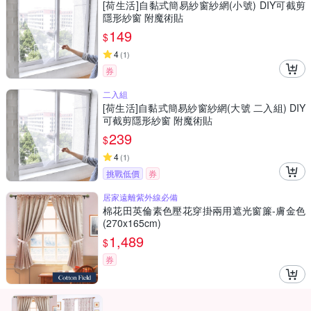
[荷生活]自黏式簡易紗窗紗網(小號) DIY可截剪
隱形紗窗 附魔術貼
149
$
4
(
1
)
券
二入組
[荷生活]自黏式簡易紗窗紗網(大號 二入組) DIY
可截剪隱形紗窗 附魔術貼
239
$
4
(
1
)
挑戰低價
券
居家遠離紫外線必備
棉花田英倫素色壓花穿掛兩用遮光窗簾-膚金色
(270x165cm)
1,489
$
券