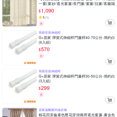
一窗(窗紗/遮光窗簾/長門簾/窗簾/拉簾/客廳隔
簾)
1,090
$
5
(
1
)
券
簡易安裝伸縮桿
G+居家 彈簧式伸縮桿門簾桿40-70公分-簡約白
(6入組)
570
$
券
簡易安裝伸縮桿
G+居家 彈簧式伸縮桿門簾桿30-50公分-簡約白
(3入組)
299
$
券
居家遠離紫外線必備
棉花田英倫素色壓花穿掛兩用遮光窗簾-膚金色