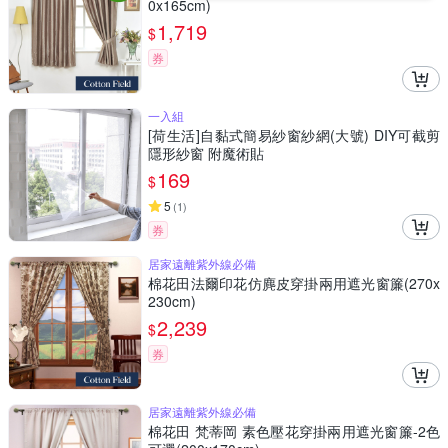
0x165cm)
1,719
$
券
一入組
[荷生活]自黏式簡易紗窗紗網(大號) DIY可截剪
隱形紗窗 附魔術貼
169
$
5
(
1
)
券
居家遠離紫外線必備
棉花田法爾印花仿麂皮穿掛兩用遮光窗簾(270x
230cm)
2,239
$
券
居家遠離紫外線必備
棉花田 梵蒂岡 素色壓花穿掛兩用遮光窗簾-2色