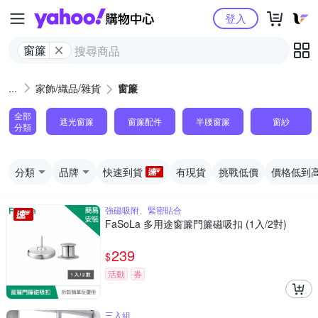
Yahoo購物中心
登入
窗簾
家飾/織品/雜貨
窗簾
全部
遮光窗簾
窗簾配件
半腰窗簾
窗紗
分類
分類
品牌
快速到貨
有現貨
挑戰低價
價格低到
強磁吸附、緊密貼合
FaSoLa 多用途窗簾門簾磁吸扣 (1入/2對)
239
$
活動
券
三入組