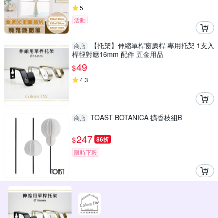
5
活動
【托架】伸縮單桿窗簾桿 專用托架 1支入
商店
桿徑對應16mm 配件 五金用品
49
$
4.3
TOAST BOTANICA 擴香枝組B
商店
247
$
86折
限時下殺