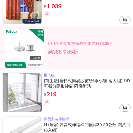
1,039
$
券
8/3-8/9 寢具/床墊/家飾/開運 滿388享85折
滿388享85折
兩入組
[荷生活]自黏式簡易紗窗紗網(小號 兩入組) DIY
可截剪隱形紗窗 附魔術貼
219
$
券
簡易安裝伸縮桿
G+居家 彈簧式伸縮桿門簾桿30-50公分-簡約白
(6入組)