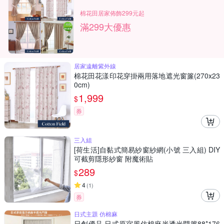
棉花田居家佈飾299元起
滿299大優惠
居家遠離紫外線
棉花田花漾印花穿掛兩用落地遮光窗簾(270x23
0cm)
1,999
$
券
三入組
[荷生活]自黏式簡易紗窗紗網(小號 三入組) DIY
可截剪隱形紗窗 附魔術貼
289
$
4
(
1
)
券
日式主題 仿棉麻
日創優品 日式原宿風仿棉麻半透光門簾88*176