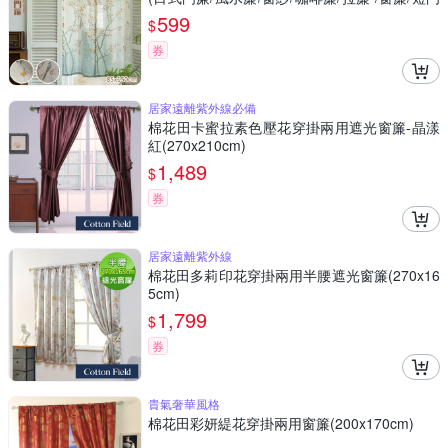
簾)
599
$
券
居家遠離紫外線必備
棉花田卡蜜拉素色壓花穿掛兩用遮光窗簾-晶漾
紅(270x210cm)
1,489
$
券
居家遠離紫外線
棉花田多莉印花穿掛兩用半腰遮光窗簾(270x16
5cm)
1,799
$
券
貴氣奢華風格
棉花田彩妍緹花穿掛兩用窗簾(200x170cm)