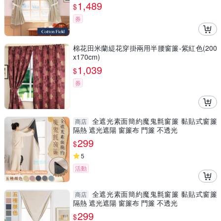
1,489
$
券
棉花田米蘭緹花穿掛兩用半腰窗簾-紫紅色(200
x170cm)
1,039
$
券
全遮光素面簡約魔鬼氈窗簾 黏貼式窗簾
商店
隔熱 遮光遮陽 窗簾布 門簾 不透光
299
$
5
活動
全遮光素面簡約魔鬼氈窗簾 黏貼式窗簾
商店
隔熱 遮光遮陽 窗簾布 門簾 不透光
299
$