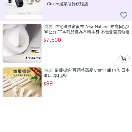
Colors居家裝飾旗艦店
防電磁波窗簾布 New Naturell 布寬固定3
商店
00公分 ***本商品僅為布料本身 不包含窗簾軌道
等施作***
7,500
$
窗簾掛鉤 可調整高度 8mm 1組14入 日本
商店
進口 專利設計
99
$
【吊環】窗簾夾 吊環 14入1組 桿徑 最大
商店
對應40mm 配件 鱷魚夾 五金用品
199
$