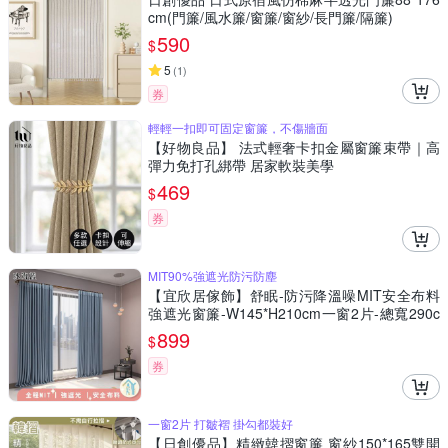
cm(門簾/風水簾/窗簾/窗紗/長門簾/隔簾)
590
$
5
(
1
)
券
輕輕一扣即可固定窗簾，不傷牆面
【好物良品】 法式輕奢卡扣金屬窗簾束帶｜高
彈力免打孔綁帶 居家軟裝美學
469
$
券
MIT90%強遮光防污防塵
【宜欣居傢飾】舒眠-防污降溫噪MIT安全布料
強遮光窗簾-W145*H210cm一窗2片-總寬290c
m(窗簾/拉簾/門簾/隔間/除舊佈新)
899
$
券
一窗2片 打皺褶 掛勾都裝好
【日創優品】精緻韓摺窗簾 窗紗150*165雙開