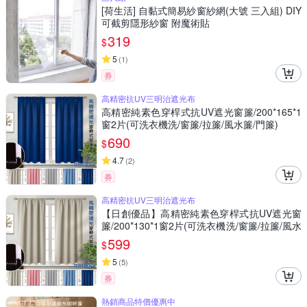
[荷生活] 自黏式簡易紗窗紗網(大號 三入組) DIY
可截剪隱形紗窗 附魔術貼
319
$
5
(
1
)
券
高精密抗UV三明治遮光布
高精密純素色穿桿式抗UV遮光窗簾/200*165*1
窗2片(可洗衣機洗/窗簾/拉簾/風水簾/門簾)
690
$
4.7
(
2
)
券
高精密抗UV三明治遮光布
【日創優品】高精密純素色穿桿式抗UV遮光窗
簾/200*130*1窗2片(可洗衣機洗/窗簾/拉簾/風水
簾/門簾) 售價599元
599
$
5
(
5
)
券
熱銷商品特價優惠中