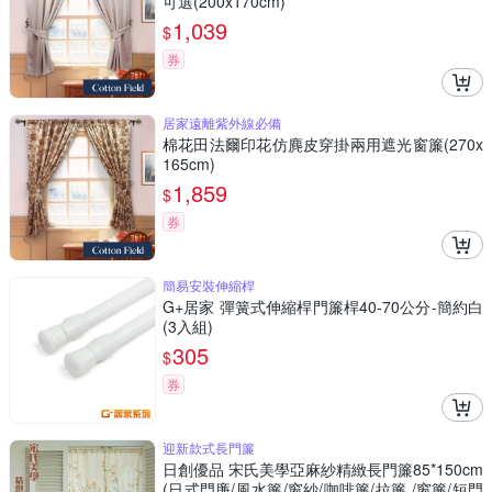
可選(200x170cm)
1,039
$
券
居家遠離紫外線必備
棉花田法爾印花仿麂皮穿掛兩用遮光窗簾(270x
165cm)
1,859
$
券
簡易安裝伸縮桿
G+居家 彈簧式伸縮桿門簾桿40-70公分-簡約白
(3入組)
305
$
券
迎新款式長門簾
日創優品 宋氏美學亞麻紗精緻長門簾85*150cm
(日式門廉/風水簾/窗紗/咖啡簾/拉簾 /窗簾/短門