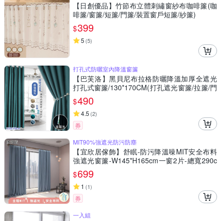
【日創優品】竹節布立體刺繡窗紗布咖啡簾(咖
啡簾/窗簾/短簾/門簾/裝置窗戶短簾/紗簾)
399
$
5
(
5
)
打孔式防曬室內降溫窗簾
【巴芙洛】黑貝尼布拉格防曬降溫加厚全遮光
打孔式窗簾/130*170CM(打孔遮光窗簾/拉簾/門
簾/風水簾)
490
$
4.5
(
2
)
券
MIT90%強遮光防污防塵
【宜欣居傢飾】舒眠-防污降溫噪MIT安全布料
強遮光窗簾-W145*H165cm一窗2片-總寬290c
m(窗簾/拉簾/門簾/隔間/除舊佈新)
699
$
1
(
1
)
券
一入組