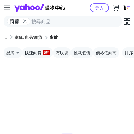
Yahoo購物中心
登入
窗簾
家飾/織品/雜貨
窗簾
品牌
快速到貨
有現貨
挑戰低價
價格低到高
排序