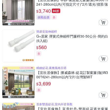
241-280cm以內(可指定尺寸)*2片/遮光/摺景/落
地/窗簾/台灣製MIT
3,740
$
86折
挑戰低價
券
簡易安裝伸縮桿
G+居家 彈簧式伸縮桿門簾桿30-50公分-簡約白
(6入組)
560
$
券
精緻緹花,素雅風格百搭
【宜欣居傢飾】挪威森林-緹花訂製窗簾(咖)W3
00*H241-280cm以內*2片/台灣製MIT
3,699
$
券
首創雙面緹花,室內外皆美觀
【宜欣居傢飾】富貴牡丹-雙面緹花遮光窗簾