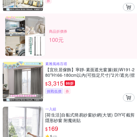
券
商品折價券
100元
素雅風格百搭
【宜欣居傢飾】寧靜-素面遮光窗簾(銀)W191-2
80*H166-180cm以內(可指定尺寸)*2片/遮光/摺
景/半腰/窗簾/台灣製MIT
3,315
$
86折
挑戰低價
券
一入組
[荷生活]自黏式簡易紗窗紗網(大號) DIY可截剪
隱形紗窗 附魔術貼
169
$
5
(
1
)