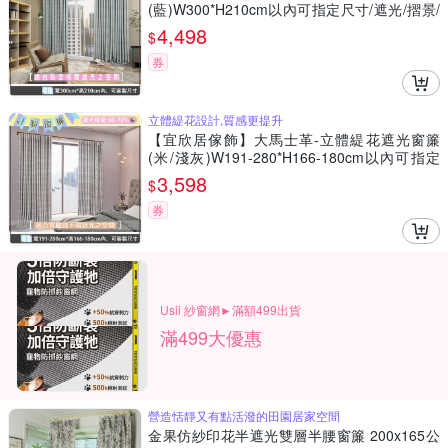
(藍)W300*H210cm以內可指定尺寸/遮光/摺景/
落地/窗簾/台灣製MIT
4,498
$
券
立體緹花設計,質感更提升
【宜欣居傢飾】大馬士革-立體緹花遮光窗簾
(米/淺灰)W191-280*H166-180cm以內可指定
尺寸/遮光/摺景/半腰/窗簾/台灣製MIT
3,598
$
券
Usii 紗窗網►滿額499出貨
滿499大優惠
營造恬靜又有點活潑的田園居家空間
金果仿紗印花半遮光雙層半腰窗簾 200x165公