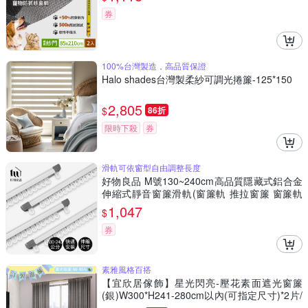
券
100%台灣製造，高品質保證
Halo shades台灣製柔紗可調光捲簾-125*150
2,805
$
86折
限時下殺
券
滑軌可依窗型自由調整長度
好物良品 M號130~240cm高品質隱藏式鋁合金
伸縮式靜音窗簾滑軌(窗簾軌 推拉窗簾 窗簾軌
道 遮光窗簾 窗簾)
1,047
$
券
素雅風格百搭
【宜欣居傢飾】星光閃亮-壓花素面遮光窗簾
(銀)W300*H241-280cm以內(可指定尺寸)*2片/
遮光/摺景/落地/窗簾/台灣製MIT