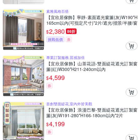
素雅風格百搭
【宜欣居傢飾】寧靜-素面遮光窗簾(灰)W190*H
165cm以內(可指定尺寸)*2片/遮光/摺景/半腰/窗
簾/台灣製MIT
2,380
$
86折
挑戰低價
券
專業訂製服務,質感加倍
【宜欣居傢飾】山茶花語-雙面緹花遮光訂製窗
簾(紅)W300*H211-240cm以內
4,599
$
券
首創雙面緹花,室內外皆美觀
【宜欣居傢飾】浪漫巴黎-雙面緹花遮光訂製窗
簾(灰)W191-280*H166-180cm以內*2片
4,199
$
券