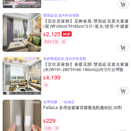
雙面緹花,室內外皆美觀
【宜欣居傢飾】花舞春風-雙面緹花遮光窗簾
(紫)W100cm*H165cm*2片/遮光/摺景/半腰窗
簾/台灣製MIT
2,125
$
86折
限時下殺
券
首創雙面緹花,室內外皆美觀
【宜欣居傢飾】春暖花開-雙面緹花遮光窗簾
(米)W191-280*H166-180cm以內*2片台灣製
4,199
$
券
自帶背膠，一貼搞定
FaSoLa 多用途窗簾背膠魔鬼氈魔術貼 20對
229
$
活動
券