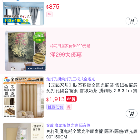
875
$
券
棉花田居家佈飾299元起
滿299大優惠
免打孔掛鉤打孔三模式全遮光
【匠藝家居】臥室客廳全遮光窗簾 雪絨布窗簾
免打孔隔音窗簾 雪絨奶茶 掛鉤款 2.6-3.1m 簾
子高度2.5米
1,913
$
86折
挑戰低價
券
窗簾 魔鬼耗 遮光簾 隔音簾
免打孔魔鬼耗全遮光半腰窗簾 隔音/隔熱/遮光簾
90*150CM