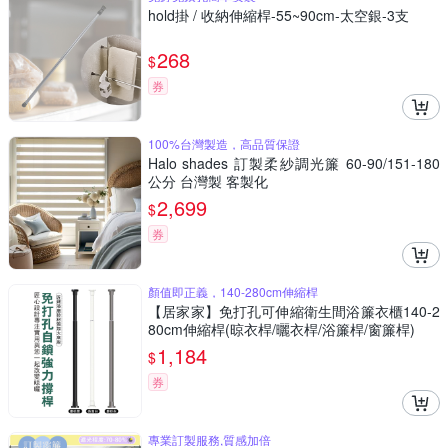
hold掛 / 收納伸縮桿-55~90cm-太空銀-3支
268
$
券
100%台灣製造，高品質保證
Halo shades 訂製柔紗調光簾 60-90/151-180
公分 台灣製 客製化
2,699
$
券
顏值即正義，140-280cm伸縮桿
【居家家】免打孔可伸縮衛生間浴簾衣櫃140-2
80cm伸縮桿(晾衣桿/曬衣桿/浴簾桿/窗簾桿)
1,184
$
券
專業訂製服務,質感加倍