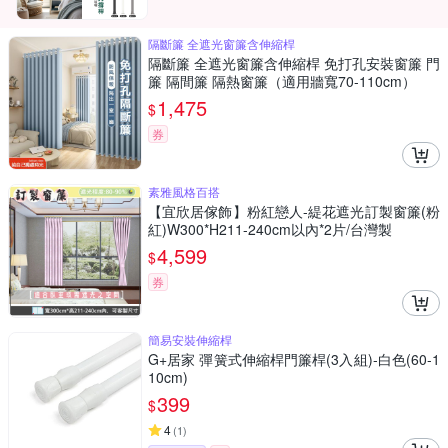
隔斷簾 全遮光窗簾含伸縮桿
隔斷簾 全遮光窗簾含伸縮桿 免打孔安裝窗簾 門
簾 隔間簾 隔熱窗簾（適用牆寬70-110cm）
1,475
$
券
素雅風格百搭
【宜欣居傢飾】粉紅戀人-緹花遮光訂製窗簾(粉
紅)W300*H211-240cm以內*2片/台灣製
4,599
$
券
簡易安裝伸縮桿
G+居家 彈簧式伸縮桿門簾桿(3入組)-白色(60-1
10cm)
399
$
4
(
1
)