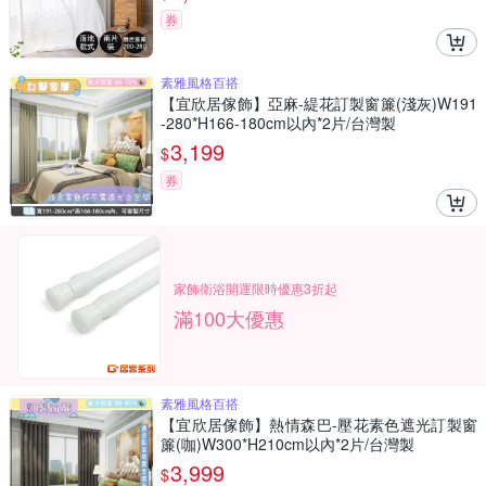
券
素雅風格百搭
【宜欣居傢飾】亞麻-緹花訂製窗簾(淺灰)W191
-280*H166-180cm以內*2片/台灣製
3,199
$
券
家飾衛浴開運限時優惠3折起
滿100大優惠
素雅風格百搭
【宜欣居傢飾】熱情森巴-壓花素色遮光訂製窗
簾(咖)W300*H210cm以內*2片/台灣製
3,999
$