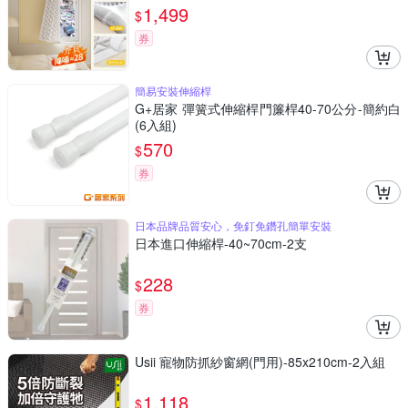
1,499
$
券
簡易安裝伸縮桿
G+居家 彈簧式伸縮桿門簾桿40-70公分-簡約白
(6入組)
570
$
券
日本品牌品質安心，免釘免鑽孔簡單安裝
日本進口伸縮桿-40~70cm-2支
228
$
券
Usii 寵物防抓紗窗網(門用)-85x210cm-2入組
1,118
$