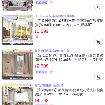
挑戰低價
券
進口印花花板,英倫鄉村古典風格
【宜欣居傢飾】威尼斯水岸-印花遮光訂製窗簾
(咖)W190*H165cm以內*2片/台灣製MIT
3,099
$
券
首創雙面緹花,室內外皆美觀
【宜欣居傢飾】富貴牡丹-雙面緹花遮光窗簾
(米/金)W190*H165cm以內(可指定尺寸)*2片/遮
光/摺景/半腰/窗簾/台灣製MIT
2,398
$
挑戰低價
券
專業訂製服務,質感加倍
【宜欣居傢飾】萊茵河畔-雙面緹花遮光訂製窗
簾(米/黃)W300*H241-280cm以內
4,798
$