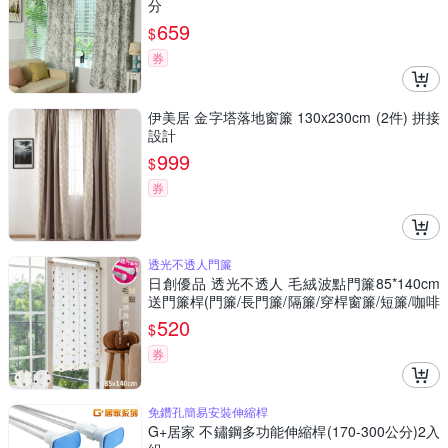
分
659
$
券
伊美居 金字塔落地窗簾 130x230cm (2件) 拼接
設計
999
$
券
透光不透人門簾
日創優品 透光不透人 毛絨波點門簾85*140cm
送門簾桿(門簾/長門簾/隔簾/穿桿窗簾/短簾/咖啡
簾)
520
$
券
免鑽孔簡易安裝伸縮桿
G+居家 不鏽鋼多功能伸縮桿(170-300公分)2入