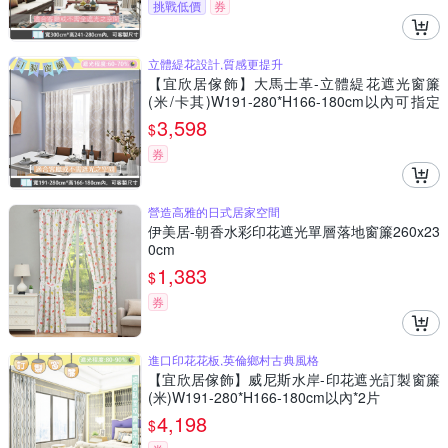
挑戰低價
券
立體緹花設計,質感更提升
【宜欣居傢飾】大馬士革-立體緹花遮光窗簾
(米/卡其)W191-280*H166-180cm以內可指定
尺寸/遮光/摺景/半腰/窗簾/台灣製MIT
3,598
$
券
營造高雅的日式居家空間
伊美居-朝香水彩印花遮光單層落地窗簾260x23
0cm
1,383
$
券
進口印花花板,英倫鄉村古典風格
【宜欣居傢飾】威尼斯水岸-印花遮光訂製窗簾
(米)W191-280*H166-180cm以內*2片
4,198
$