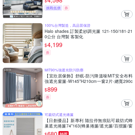
$
挑戰低價
券
100%台灣製造，高品質保證
Halo shades 訂製柔紗調光簾 121-150/181-21
0公分 台灣製 客製化
4,199
$
券
MIT90%強遮光防污防塵
【宜欣居傢飾】舒眠-防污降溫噪MIT安全布料
強遮光窗簾-W145*H210cm一窗2片-總寬290c
m(窗簾/拉簾/門簾/隔間/除舊佈新)
899
$
券
可裁切式遮光捲簾
【日創優品】新專利 隨拉停無痕貼可裁切式蜂
巢遮光捲簾74*163(蜂巢捲簾/遮光簾/百摺簾/窗
簾/門簾)
680
$
86折