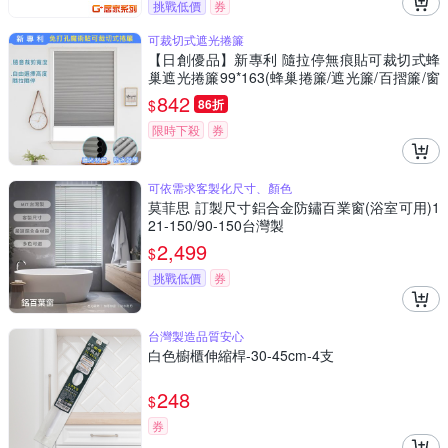
挑戰低價
券
可裁切式遮光捲簾
【日創優品】新專利 隨拉停無痕貼可裁切式蜂
巢遮光捲簾99*163(蜂巢捲簾/遮光簾/百摺簾/窗
簾/門簾)
842
$
86折
限時下殺
券
可依需求客製化尺寸、顏色
莫菲思 訂製尺寸鋁合金防鏽百業窗(浴室可用)1
21-150/90-150台灣製
2,499
$
挑戰低價
券
台灣製造品質安心
白色櫥櫃伸縮桿-30-45cm-4支
248
$
券