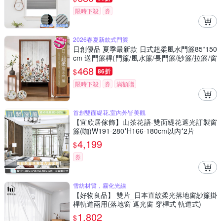
限時下殺
券
2026春夏新款式門簾
日創優品 夏季最新款 日式超柔風水門簾85*150
cm 送門簾桿(門簾/風水簾/長門簾/紗簾/拉簾/窗
簾)
468
$
86折
限時下殺
券
滿額贈
首創雙面緹花,室內外皆美觀
【宜欣居傢飾】山茶花語-雙面緹花遮光訂製窗
簾(咖)W191-280*H166-180cm以內*2片
4,199
$
券
雪紡材質，霧化光線
【好物良品】 雙片_日本直紋柔光落地窗紗簾掛
桿軌道兩用(落地窗 遮光窗 穿桿式 軌道式)
1,802
$