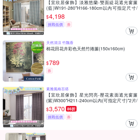
【宜欣居傢飾】淡雅悠蘭-雙面緹花遮光窗簾
(藍)W191-280*H166-180cm以內可指定尺寸/
遮光/摺景/半腰/窗簾/台灣製MIT
4,198
$
挑戰低價
券
天然清涼 竹飄香
棉花田花卉彩色天然竹捲簾(150x160cm)
789
$
券
素雅風格百搭
【宜欣居傢飾】星光閃亮-壓花素面遮光窗簾
(紫)W300*H211-240cm以內(可指定尺寸)*2片/
遮光/摺景/落地/窗簾/台灣製MIT
3,570
$
86折
挑戰低價
券