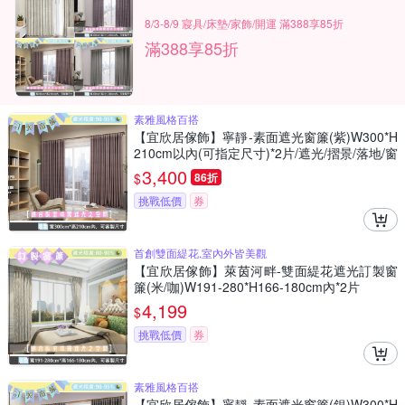
8/3-8/9 寢具/床墊/家飾/開運 滿388享85折
滿388享85折
素雅風格百搭
【宜欣居傢飾】寧靜-素面遮光窗簾(紫)W300*H
210cm以內(可指定尺寸)*2片/遮光/摺景/落地/窗
簾/台灣製MIT
3,400
$
86折
挑戰低價
券
首創雙面緹花,室內外皆美觀
【宜欣居傢飾】萊茵河畔-雙面緹花遮光訂製窗
簾(米/咖)W191-280*H166-180cm內*2片
4,199
$
挑戰低價
券
素雅風格百搭
【宜欣居傢飾】寧靜-素面遮光窗簾(銀)W300*H