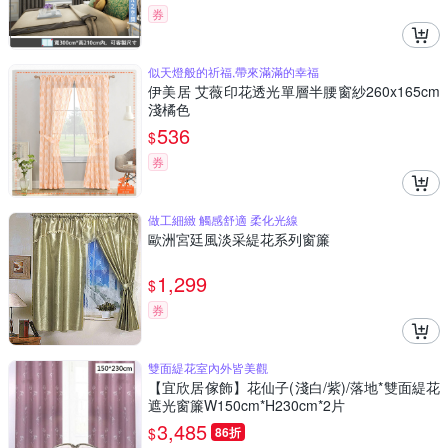
券
似天燈般的祈福,帶來滿滿的幸福
伊美居 艾薇印花透光單層半腰窗紗260x165cm
淺橘色
536
$
券
做工細緻 觸感舒適 柔化光線
歐洲宮廷風淡采緹花系列窗簾
1,299
$
券
雙面緹花室內外皆美觀
【宜欣居傢飾】花仙子(淺白/紫)/落地*雙面緹花
遮光窗簾W150cm*H230cm*2片
3,485
$
86折