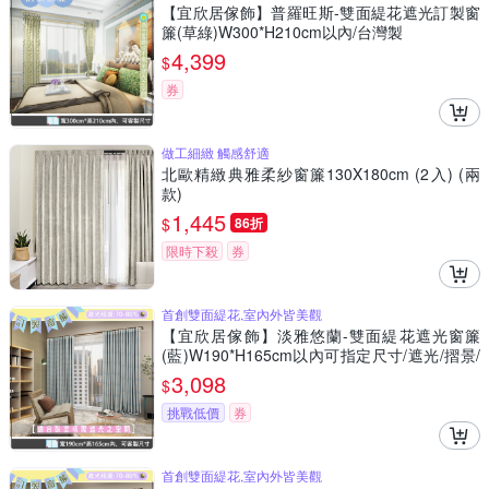
【宜欣居傢飾】普羅旺斯-雙面緹花遮光訂製窗
簾(草綠)W300*H210cm以內/台灣製
4,399
$
券
做工細緻 觸感舒適
北歐精緻典雅柔紗窗簾130X180cm (2入) (兩
款)
1,445
$
86折
限時下殺
券
首創雙面緹花,室內外皆美觀
【宜欣居傢飾】淡雅悠蘭-雙面緹花遮光窗簾
(藍)W190*H165cm以內可指定尺寸/遮光/摺景/
半腰/窗簾/台灣製MIT
3,098
$
挑戰低價
券
首創雙面緹花,室內外皆美觀