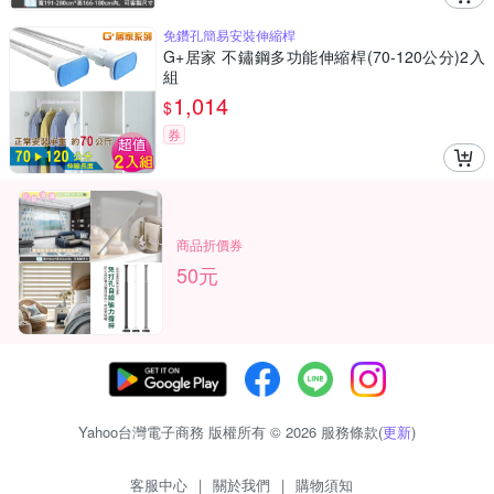
免鑽孔簡易安裝伸縮桿
G+居家 不鏽鋼多功能伸縮桿(70-120公分)2入
組
1,014
$
券
商品折價券
50元
Yahoo台灣電子商務 版權所有 © 2026 服務條款(
更新
)
客服中心
|
關於我們
|
購物須知