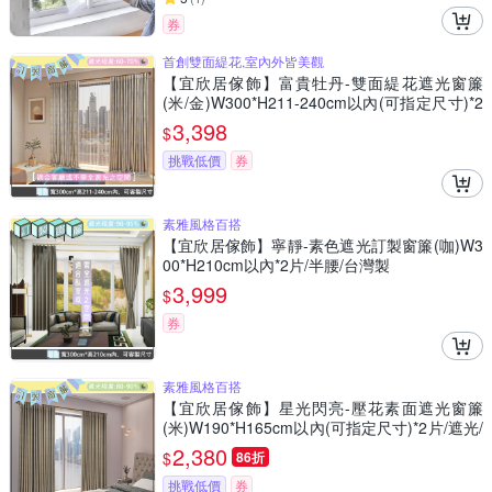
券
首創雙面緹花,室內外皆美觀
【宜欣居傢飾】富貴牡丹-雙面緹花遮光窗簾
(米/金)W300*H211-240cm以內(可指定尺寸)*2
片/遮光/摺景/落地/窗簾/台灣製MIT
3,398
$
挑戰低價
券
素雅風格百搭
【宜欣居傢飾】寧靜-素色遮光訂製窗簾(咖)W3
00*H210cm以內*2片/半腰/台灣製
3,999
$
券
素雅風格百搭
【宜欣居傢飾】星光閃亮-壓花素面遮光窗簾
(米)W190*H165cm以內(可指定尺寸)*2片/遮光/
摺景/半腰/窗簾/台灣製MIT
2,380
$
86折
挑戰低價
券