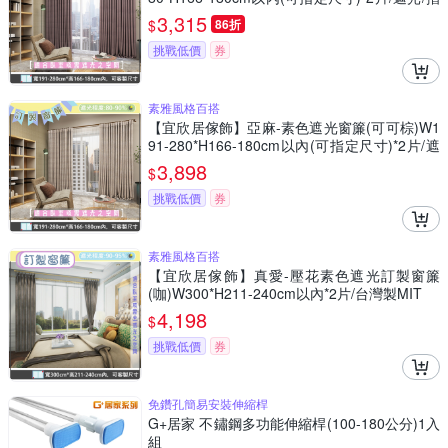
景/半腰/窗簾/台灣製MIT
3,315
$
86折
挑戰低價
券
素雅風格百搭
【宜欣居傢飾】亞麻-素色遮光窗簾(可可棕)W1
91-280*H166-180cm以內(可指定尺寸)*2片/遮
光/摺景/半腰/窗簾/台灣製MIT
3,898
$
挑戰低價
券
素雅風格百搭
【宜欣居傢飾】真愛-壓花素色遮光訂製窗簾
(咖)W300*H211-240cm以內*2片/台灣製MIT
4,198
$
挑戰低價
券
免鑽孔簡易安裝伸縮桿
G+居家 不鏽鋼多功能伸縮桿(100-180公分)1入
組