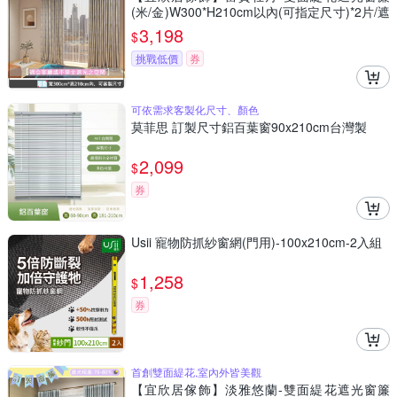
(米/金)W300*H210cm以內(可指定尺寸)*2片/遮
光/摺景/落地/窗簾/台灣製MIT
3,198
$
挑戰低價
券
可依需求客製化尺寸、顏色
莫菲思 訂製尺寸鋁百葉窗90x210cm台灣製
2,099
$
券
Usii 寵物防抓紗窗網(門用)-100x210cm-2入組
1,258
$
券
首創雙面緹花,室內外皆美觀
【宜欣居傢飾】淡雅悠蘭-雙面緹花遮光窗簾