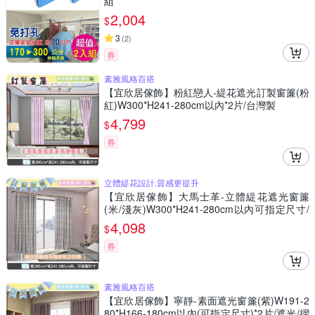
組
2,004
$
3
(
2
)
券
素雅風格百搭
【宜欣居傢飾】粉紅戀人-緹花遮光訂製窗簾(粉
紅)W300*H241-280cm以內*2片/台灣製
4,799
$
券
立體緹花設計,質感更提升
【宜欣居傢飾】大馬士革-立體緹花遮光窗簾
(米/淺灰)W300*H241-280cm以內可指定尺寸/
遮光/摺景/落地/窗簾/台灣製MIT
4,098
$
券
素雅風格百搭
【宜欣居傢飾】寧靜-素面遮光窗簾(紫)W191-2
80*H166-180cm以內(可指定尺寸)*2片/遮光/摺