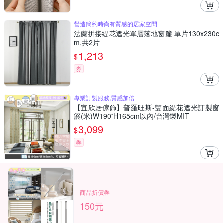
營造簡約時尚有質感的居家空間
法蘭拼接緹花遮光單層落地窗簾 單片130x230c
m,共2片
1,213
$
券
專業訂製服務,質感加倍
【宜欣居傢飾】普羅旺斯-雙面緹花遮光訂製窗
簾(米)W190*H165cm以內/台灣製MIT
3,099
$
券
商品折價券
150元