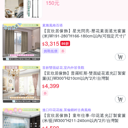
150元
素雅風格百搭
【宜欣居傢飾】星光閃亮-壓花素面遮光窗簾
(米)W191-280*H166-180cm以內(可指定尺寸)*
2片/遮光/摺景/半腰/窗簾/台灣製MIT
3,315
$
86折
挑戰低價
券
首創雙面緹花,室內外皆美觀
【宜欣居傢飾】普羅旺斯-雙面緹花遮光訂製窗
簾(紅)W300*H210cm以內*2片/台灣製
4,399
$
券
進口印花花板,英倫鄉村古典風格
【宜欣居傢飾】童年往事-印花遮光訂製窗簾
(米/藍)W300*H211-240cm以內*2片/台灣製
4,598