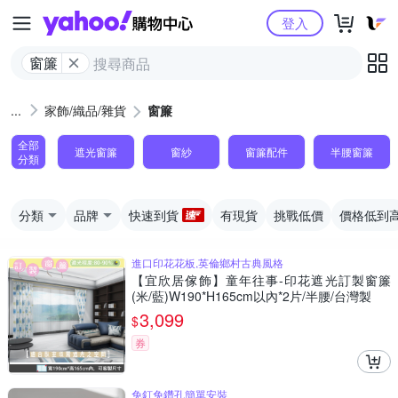
Yahoo購物中心
登入
窗簾
家飾/織品/雜貨
窗簾
全部
遮光窗簾
窗紗
窗簾配件
半腰窗簾
分類
分類
品牌
快速到貨
有現貨
挑戰低價
價格低到
進口印花花板,英倫鄉村古典風格
【宜欣居傢飾】童年往事-印花遮光訂製窗簾
(米/藍)W190*H165cm以內*2片/半腰/台灣製
3,099
$
券
免釘免鑽孔簡單安裝