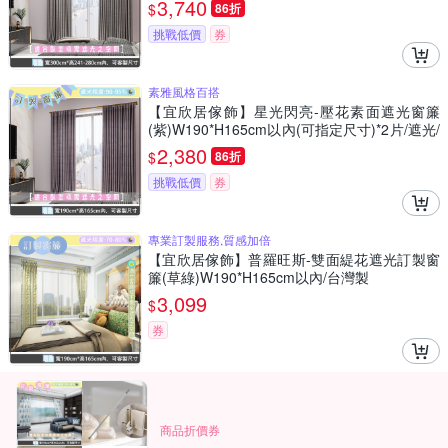
3,740
$
86折
挑戰低價
券
素雅風格百搭
【宜欣居傢飾】星光閃亮-壓花素面遮光窗簾
(紫)W190*H165cm以內(可指定尺寸)*2片/遮光/
摺景/半腰/窗簾/台灣製MIT
2,380
$
86折
挑戰低價
券
專業訂製服務,質感加倍
【宜欣居傢飾】普羅旺斯-雙面緹花遮光訂製窗
簾(草綠)W190*H165cm以內/台灣製
3,099
$
券
商品折價券