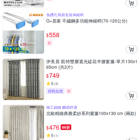
免鑽孔簡易安裝伸縮桿
G+居家 不鏽鋼多功能伸縮桿(70-120公分)
558
$
券
伊美居 凱特雙層遮光緹花半腰窗簾-單片130x1
65cm (共2片)
749
$
5
(
3
)
挑戰低價
券
做工細緻 觸感舒適
北歐精緻典雅柔紗系列窗簾100x130 cm (兩款)
476
$
86折
5
(
1
)