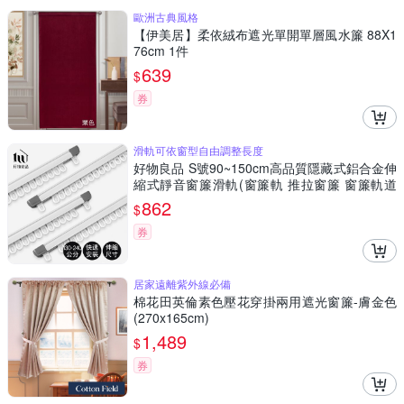
歐洲古典風格
【伊美居】柔依絨布遮光單開單層風水簾 88X1
76cm 1件
639
$
券
滑軌可依窗型自由調整長度
好物良品 S號90~150cm高品質隱藏式鋁合金伸
縮式靜音窗簾滑軌(窗簾軌 推拉窗簾 窗簾軌道
遮光窗簾 窗簾)
862
$
券
居家遠離紫外線必備
棉花田英倫素色壓花穿掛兩用遮光窗簾-膚金色
(270x165cm)
1,489
$
券