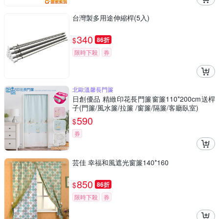
台灣製多用途伸縮桿(5入)
340
$
86折
限時下殺
券
北歐溫馨長門簾
日創優品 精緻印花長門簾窗簾110*200cm送桿
子(門簾/風水簾/拉簾 /窗簾/隔簾/客廳臥室)
590
$
券
芸佳 幸福和風遮光窗簾140*160
850
$
86折
限時下殺
券