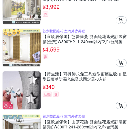
3,999
$
券
首創雙面緹花,室內外皆美觀
【宜欣居傢飾】芭蕾藤蔓-雙面緹花遮光訂製窗
簾(金黃)W300*H211-240cm以內*2片/台灣製
4,599
$
券
【荷生活】可拆卸式免工具造型窗簾磁吸扣 星
型四葉草防漏光磁吸式固定器-8入組
340
$
活動
券
首創雙面緹花,室內外皆美觀
【宜欣居傢飾】山茶花語-雙面緹花遮光訂製窗
簾(咖)W300*H241-280cm以內*2片/台灣製