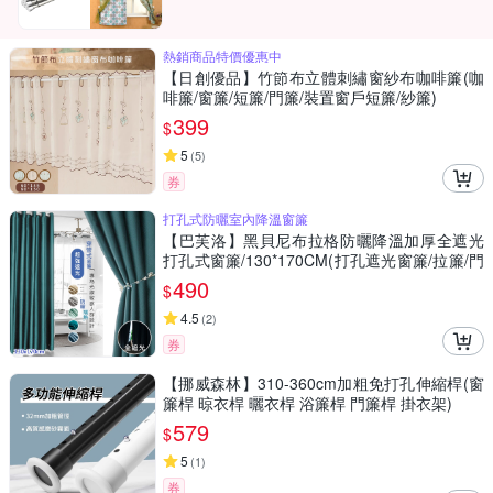
熱銷商品特價優惠中
【日創優品】竹節布立體刺繡窗紗布咖啡簾(咖
啡簾/窗簾/短簾/門簾/裝置窗戶短簾/紗簾)
399
$
5
(
5
)
券
打孔式防曬室內降溫窗簾
【巴芙洛】黑貝尼布拉格防曬降溫加厚全遮光
打孔式窗簾/130*170CM(打孔遮光窗簾/拉簾/門
簾/風水簾)
490
$
4.5
(
2
)
券
【挪威森林】310-360cm加粗免打孔伸縮桿(窗
簾桿 晾衣桿 曬衣桿 浴簾桿 門簾桿 掛衣架)
579
$
5
(
1
)
券