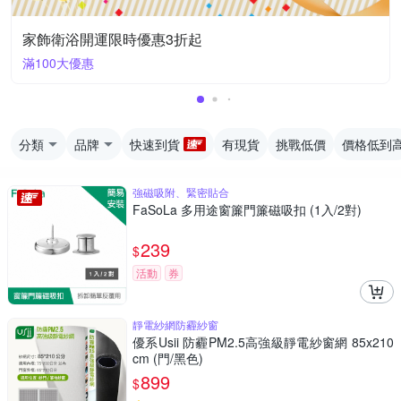
家飾衛浴開運限時優惠3折起
滿100大優惠
分類
品牌
快速到貨
有現貨
挑戰低價
價格低到
強磁吸附、緊密貼合
FaSoLa 多用途窗簾門簾磁吸扣 (1入/2對)
239
$
活動
券
靜電紗網防霾紗窗
優系Usii 防霾PM2.5高強級靜電紗窗網 85x210
cm (門/黑色)
899
$