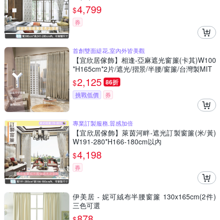
4,799
$
券
首創雙面緹花,室內外皆美觀
【宜欣居傢飾】相逢-亞麻遮光窗簾(卡其)W100
*H165cm*2片/遮光/摺景/半腰/窗簾/台灣製MIT
2,125
$
86折
挑戰低價
券
專業訂製服務,質感加倍
【宜欣居傢飾】萊茵河畔-遮光訂製窗簾(米/黃)
W191-280*H166-180cm以內
4,198
$
券
伊美居 - 妮可絨布半腰窗簾 130x165cm(2件)
三色可選
878
$