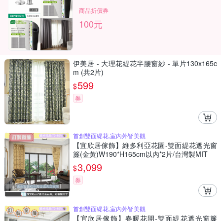
商品折價券
100元
伊美居 - 大理花緹花半腰窗紗 - 單片130x165c
m (共2片)
599
$
券
首創雙面緹花,室內外皆美觀
【宜欣居傢飾】維多利亞花園-雙面緹花遮光窗
簾(金黃)W190*H165cm以內*2片/台灣製MIT
3,099
$
券
首創雙面緹花,室內外皆美觀
【宜欣居傢飾】春暖花開-雙面緹花遮光窗簾