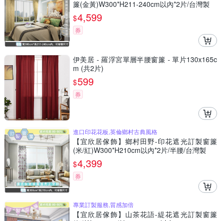
簾(金黃)W300*H211-240cm以內*2片/台灣製
4,599
$
券
伊美居 - 羅浮宮單層半腰窗簾 - 單片130x165c
m (共2片)
599
$
券
進口印花花板,英倫鄉村古典風格
【宜欣居傢飾】鄉村田野-印花遮光訂製窗簾
(米/紅)W300*H210cm以內*2片/半腰/台灣製
4,399
$
券
專業訂製服務,質感加倍
【宜欣居傢飾】山茶花語-緹花遮光訂製窗簾