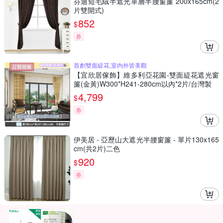
芬迪短毛絨半遮光單層半腰窗簾 200x165cm(2
片雙開式)
852
$
券
首創雙面緹花,室內外皆美觀
【宜欣居傢飾】維多利亞花園-雙面緹花遮光窗
簾(金黃)W300*H241-280cm以內*2片/台灣製
4,799
$
券
伊美居 - 亞歷山大遮光半腰窗簾 - 單片130x165
cm(共2片)二色
920
$
券