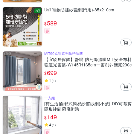
Usii 寵物防抓紗窗網(門用)-85x210cm
589
$
券
MIT90%強遮光防污防塵
【宜欣居傢飾】舒眠-防污降溫噪MIT安全布料
強遮光窗簾-W145*H165cm一窗2片-總寬290c
m(窗簾/拉簾/門簾/隔間/除舊佈新)
699
$
1
(
1
)
券
一入組
[荷生活]自黏式簡易紗窗紗網(小號) DIY可截剪
隱形紗窗 附魔術貼
149
$
4
(
1
)
券