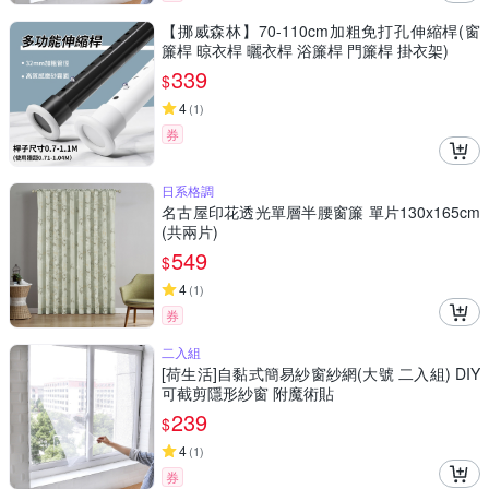
【挪威森林】70-110cm加粗免打孔伸縮桿(窗
簾桿 晾衣桿 曬衣桿 浴簾桿 門簾桿 掛衣架)
339
$
4
(
1
)
券
日系格調
名古屋印花透光單層半腰窗簾 單片130x165cm
(共兩片)
549
$
4
(
1
)
券
二入組
[荷生活]自黏式簡易紗窗紗網(大號 二入組) DIY
可截剪隱形紗窗 附魔術貼
239
$
4
(
1
)
券