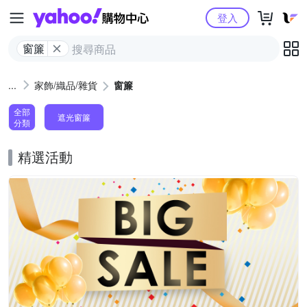
Yahoo購物中心
登入
窗簾
家飾/織品/雜貨
窗簾
全部
遮光窗簾
分類
精選活動