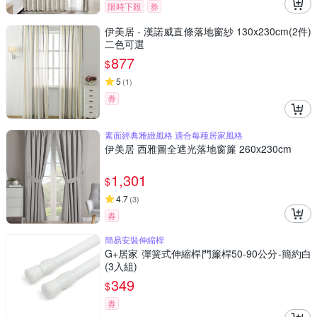
限時下殺
券
伊美居 - 漢諾威直條落地窗紗 130x230cm(2件)
二色可選
877
$
5
(
1
)
券
素面經典雅緻風格 適合每種居家風格
伊美居 西雅圖全遮光落地窗簾 260x230cm
1,301
$
4.7
(
3
)
券
簡易安裝伸縮桿
G+居家 彈簧式伸縮桿門簾桿50-90公分-簡約白
(3入組)
349
$
券