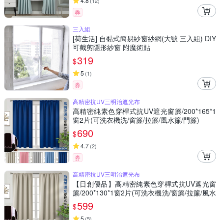
4.8
(
12
)
券
三入組
[荷生活] 自黏式簡易紗窗紗網(大號 三入組) DIY
可截剪隱形紗窗 附魔術貼
319
$
5
(
1
)
券
高精密抗UV三明治遮光布
高精密純素色穿桿式抗UV遮光窗簾/200*165*1
窗2片(可洗衣機洗/窗簾/拉簾/風水簾/門簾)
690
$
4.7
(
2
)
券
高精密抗UV三明治遮光布
【日創優品】高精密純素色穿桿式抗UV遮光窗
簾/200*130*1窗2片(可洗衣機洗/窗簾/拉簾/風水
簾/門簾) 售價599元
599
$
5
(
5
)