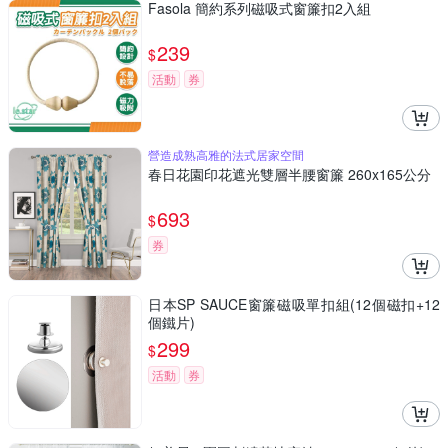
Fasola 簡約系列磁吸式窗簾扣2入組
239
$
活動
券
營造成熟高雅的法式居家空間
春日花園印花遮光雙層半腰窗簾 260x165公分
693
$
券
日本SP SAUCE窗簾磁吸單扣組(12個磁扣+12
個鐵片)
299
$
活動
券