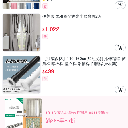
券
伊美居 西雅圖全遮光半腰窗簾2入
1,022
$
券
【挪威森林】110-160cm加粗免打孔伸縮桿(窗
簾桿 晾衣桿 曬衣桿 浴簾桿 門簾桿 掛衣架)
439
$
券
8/3-8/9 寢具/床墊/家飾/開運 滿388享85折
滿388享85折