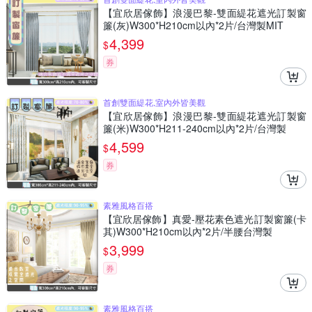
【宜欣居傢飾】浪漫巴黎-雙面緹花遮光訂製窗
簾(灰)W300*H210cm以內*2片/台灣製MIT
4,399
$
券
首創雙面緹花,室內外皆美觀
【宜欣居傢飾】浪漫巴黎-雙面緹花遮光訂製窗
簾(米)W300*H211-240cm以內*2片/台灣製
4,599
$
券
素雅風格百搭
【宜欣居傢飾】真愛-壓花素色遮光訂製窗簾(卡
其)W300*H210cm以內*2片/半腰台灣製
3,999
$
券
素雅風格百搭