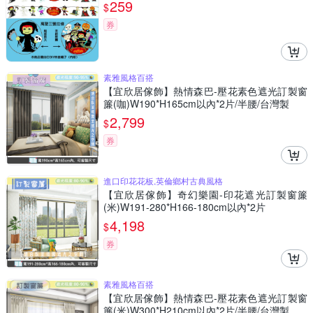
259
$
券
素雅風格百搭
【宜欣居傢飾】熱情森巴-壓花素色遮光訂製窗
簾(咖)W190*H165cm以內*2片/半腰/台灣製
2,799
$
券
進口印花花板,英倫鄉村古典風格
【宜欣居傢飾】奇幻樂園-印花遮光訂製窗簾
(米)W191-280*H166-180cm以內*2片
4,198
$
券
素雅風格百搭
【宜欣居傢飾】熱情森巴-壓花素色遮光訂製窗
簾(米)W300*H210cm以內*2片/半腰/台灣製