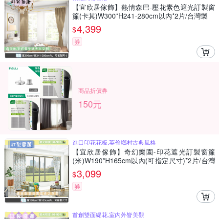
【宜欣居傢飾】熱情森巴-壓花素色遮光訂製窗
簾(卡其)W300*H241-280cm以內*2片/台灣製
4,399
$
券
商品折價券
150元
進口印花花板,英倫鄉村古典風格
【宜欣居傢飾】奇幻樂園-印花遮光訂製窗簾
(米)W190*H165cm以內(可指定尺寸)*2片/台灣
製
3,099
$
券
首創雙面緹花,室內外皆美觀