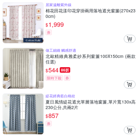
居家遠離紫外線
棉花田花漾印花穿掛兩用落地遮光窗簾(270x23
0cm)
1,999
$
券
做工細緻 觸感舒適
北歐精緻典雅柔紗系列窗簾100X150cm (兩款
任選)
544
$
86折
限時下殺
券
緹花經典藍白格紋
夏日風情緹花遮光單層落地窗簾,單片寬130x高
230公分,共兩2片
857
$
券