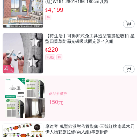
(紅)W191-280*H166-180cm以內
4,199
$
券
【荷生活】可拆卸式免工具造型窗簾磁吸扣 星
型四葉草防漏光磁吸式固定器-4入組
220
$
活動
券
商品折價券
150元
摩達客 萬聖節派對佈置裝飾-三號紅牌南瓜木乃
伊人物彩旗拉條(兩入組)串旗掛飾