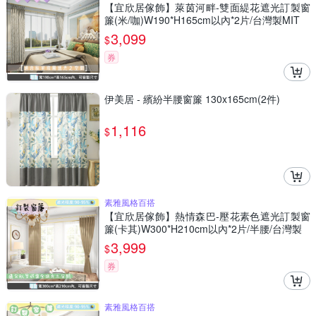
【宜欣居傢飾】萊茵河畔-雙面緹花遮光訂製窗
簾(米/咖)W190*H165cm以內*2片/台灣製MIT
3,099
$
券
伊美居 - 繽紛半腰窗簾 130x165cm(2件)
1,116
$
素雅風格百搭
【宜欣居傢飾】熱情森巴-壓花素色遮光訂製窗
簾(卡其)W300*H210cm以內*2片/半腰/台灣製
3,999
$
券
素雅風格百搭