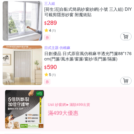
三入組
[荷生活]自黏式簡易紗窗紗網(小號 三入組) DIY
可截剪隱形紗窗 附魔術貼
289
$
4
(
1
)
券
日式主題 仿棉麻
日創優品 日式原宿風仿棉麻半透光門簾88*176
cm(門簾/風水簾/窗簾/窗紗/長門簾/隔簾)
590
$
5
(
1
)
券
Usii 紗窗網►滿額499出貨
滿499大優惠