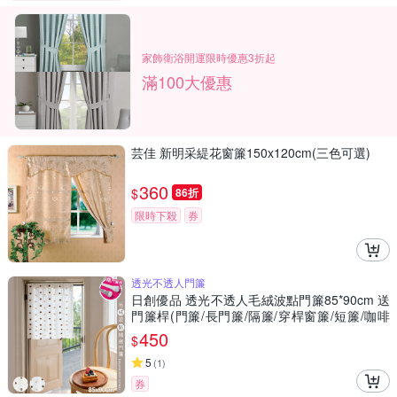
家飾衛浴開運限時優惠3折起
滿100大優惠
芸佳 新明采緹花窗簾150x120cm(三色可選)
360
$
86折
限時下殺
券
透光不透人門簾
日創優品 透光不透人毛絨波點門簾85*90cm 送
門簾桿(門簾/長門簾/隔簾/穿桿窗簾/短簾/咖啡
簾)
450
$
5
(
1
)
券