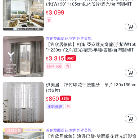
(米)W190*H165cm以內*2片/遮光/台灣製MIT
3,099
$
券
首創雙面緹花,室內外皆美觀
【宜欣居傢飾】相逢-亞麻遮光窗簾(芋紫)W150
*H230cm*2片/遮光/摺景/半腰/窗簾/台灣製MIT
3,315
$
86折
限時下殺
券
伊美居 - 禪竹印花半腰窗紗 - 單片130x165cm
(共2片)
850
$
86折
挑戰低價
券
首創雙面緹花,室內外皆美觀
【宜欣居傢飾】浪漫巴黎-雙面緹花遮光訂製窗