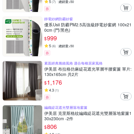
5
(
7
)
總銷量>50
券
靜電紗網防霾紗窗
優系Usii 防霾PM2.5高強級靜電紗窗網 100x21
0cm (門/黑色)
999
$
5
(
6
)
總銷量>50
券
素面經典雅緻風格 適合每種居家風格
伊美居 布拉格仿麻緹花遮光單層半腰窗簾 單片:
130x165cm 共2片
1,176
$
4.3
(
1
)
券
編織緹花遮光雙層落地窗簾
伊美居 克里斯格紋編織緹花遮光雙層落地窗簾1
30x230cm -2件
806
$