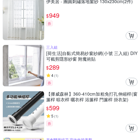
伊美居 - 團圓刺繡落地窗紗 130x230cm(2件)
949
$
券
三入組
[荷生活]自黏式簡易紗窗紗網(小號 三入組) DIY
可截剪隱形紗窗 附魔術貼
289
$
4
(
1
)
券
【挪威森林】360-410cm加粗免打孔伸縮桿(窗
簾桿 晾衣桿 曬衣桿 浴簾桿 門簾桿 掛衣架)
599
$
5
(
1
)
券
首創雙面緹花,室內外皆美觀