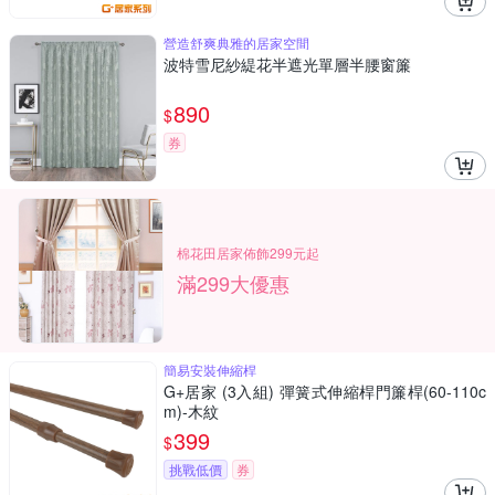
營造舒爽典雅的居家空間
波特雪尼紗緹花半遮光單層半腰窗簾
890
$
券
棉花田居家佈飾299元起
滿299大優惠
簡易安裝伸縮桿
G+居家 (3入組) 彈簧式伸縮桿門簾桿(60-110c
m)-木紋
399
$
挑戰低價
券