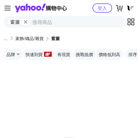
Yahoo購物中心
登入
窗簾
家飾/織品/雜貨
窗簾
品牌
快速到貨
有現貨
挑戰低價
價格低到高
排序