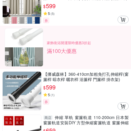
簾/門簾) 售價599元
599
$
5
(
5
)
券
家飾衛浴開運限時優惠3折起
滿100大優惠
【挪威森林】360-410cm加粗免打孔伸縮桿(窗
簾桿 晾衣桿 曬衣桿 浴簾桿 門簾桿 掛衣架)
599
$
5
(
1
)
券
伸縮 單軌 窗簾軌道 110-200cm 日本製
商店
窗簾軌道安裝DIY 方型伸縮窗簾軌道 窗簾伸縮
桿 窗簾軌道滑輪
659
$