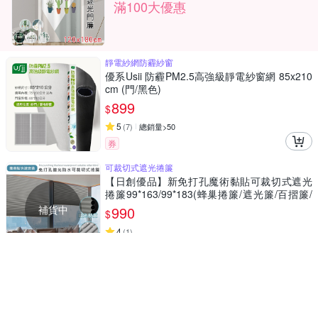
滿100大優惠
靜電紗網防霾紗窗
優系Usii 防霾PM2.5高強級靜電紗窗網 85x210
cm (門/黑色)
899
$
5
(
7
)
總銷量>50
券
可裁切式遮光捲簾
【日創優品】新免打孔魔術黏貼可裁切式遮光
捲簾99*163/99*183(蜂巢捲簾/遮光簾/百摺簾/
窗簾/門簾)
補貨中
990
$
4
(
1
)
券
靜電紗網防霾紗窗
優系Usii 防霾PM2.5高強級靜電紗窗網 100x21
0cm (門/黑色)
999