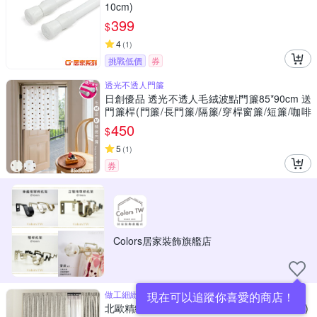
10cm)
399
$
4
(
1
)
挑戰低價
券
透光不透人門簾
日創優品 透光不透人毛絨波點門簾85*90cm 送
門簾桿(門簾/長門簾/隔簾/穿桿窗簾/短簾/咖啡
簾)
450
$
5
(
1
)
券
Colors居家裝飾旗艦店
做工細緻 觸感舒適
現在可以追蹤你喜愛的商店！
北歐精緻典雅柔紗系列窗簾100x130 cm (兩款)