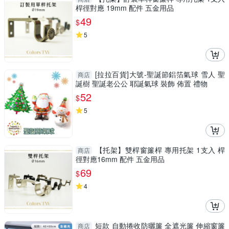
桿徑對應 19mm 配件 五金用品
49
$
5
[拉拉百貨]大號-聖誕節鋁箔氣球 雪人 聖
商店
誕樹 聖誕老公公 耶誕氣球 裝飾 佈置 禮物
52
$
5
【托架】雙桿窗簾桿 專用托架 1支入 桿
商店
徑對應16mm 配件 五金用品
69
$
4
短款 自動捲收防曬簾 全遮光簾 伸縮窗簾
商店