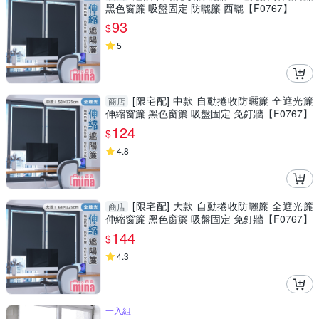
黑色窗簾 吸盤固定 防曬簾 西曬【F0767】
93
$
5
[限宅配] 中款 自動捲收防曬簾 全遮光簾
商店
伸縮窗簾 黑色窗簾 吸盤固定 免釘牆【F0767】
124
$
4.8
[限宅配] 大款 自動捲收防曬簾 全遮光簾
商店
伸縮窗簾 黑色窗簾 吸盤固定 免釘牆【F0767】
144
$
4.3
一入組