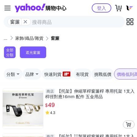
Yahoo購物中心
登入
窗簾
家飾/織品/雜貨
窗簾
全部
遮光窗簾
分類
分類
品牌
快速到貨
有現貨
挑戰低價
價格低到
【托架】伸縮單桿窗簾桿 專用托架 1支入
商店
桿徑對應16mm 配件 五金用品
49
$
4.3
【托架】訂製單桿窗簾桿 專用托架 1支入
商店