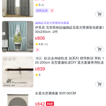
5
(
3
)
挑戰低價
券
編織緹花遮光雙層落地窗簾
伊美居 克里斯格紋編織緹花遮光雙層落地窗簾1
30x230cm -2件
806
$
4.8
(
12
)
券
鋁合金伸縮軌道 劍系列 標準飾頭 單軌 1
商店
20-200cm 造型窗簾軌道DIY 遮光窗簾專用軌道
839
$
5
全遮光塗層捲簾 90X190CM
842
$
86折