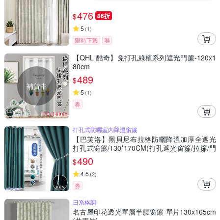
476
$
86折
5
(
1
)
限時下殺
券
【QHL 酷奇】免打孔綠植系列遮光門簾-120x1
80cm
489
$
補貨中
5
(
1
)
券
打孔式防曬室內降溫窗簾
【巴芙洛】黑貝尼布拉格防曬降溫加厚全遮光
打孔式窗簾/130*170CM(打孔遮光窗簾/拉簾/門
簾/風水簾)
490
$
4.5
(
2
)
券
日系格調
名古屋印花透光單層半腰窗簾 單片130x165cm