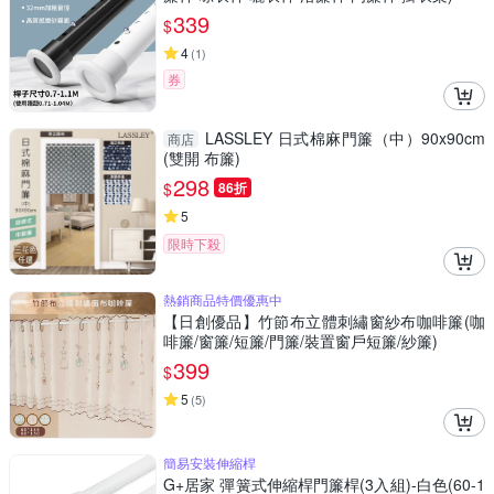
339
$
4
(
1
)
券
LASSLEY 日式棉麻門簾（中）90x90cm
商店
(雙開 布簾)
298
$
86折
5
限時下殺
熱銷商品特價優惠中
【日創優品】竹節布立體刺繡窗紗布咖啡簾(咖
啡簾/窗簾/短簾/門簾/裝置窗戶短簾/紗簾)
399
$
5
(
5
)
簡易安裝伸縮桿
G+居家 彈簧式伸縮桿門簾桿(3入組)-白色(60-1