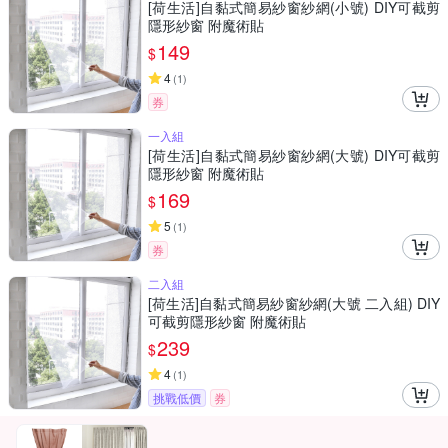
[荷生活]自黏式簡易紗窗紗網(小號) DIY可截剪
隱形紗窗 附魔術貼
149
$
4
(
1
)
券
一入組
[荷生活]自黏式簡易紗窗紗網(大號) DIY可截剪
隱形紗窗 附魔術貼
169
$
5
(
1
)
券
二入組
[荷生活]自黏式簡易紗窗紗網(大號 二入組) DIY
可截剪隱形紗窗 附魔術貼
239
$
4
(
1
)
挑戰低價
券