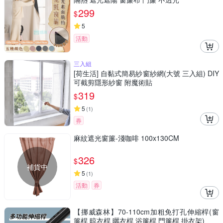
299
$
5
活動
三入組
[荷生活] 自黏式簡易紗窗紗網(大號 三入組) DIY
可截剪隱形紗窗 附魔術貼
319
$
5
(
1
)
券
麻紋遮光窗簾-淺咖啡 100x130CM
326
$
補貨中
5
(
1
)
活動
券
【挪威森林】70-110cm加粗免打孔伸縮桿(窗
簾桿 晾衣桿 曬衣桿 浴簾桿 門簾桿 掛衣架)