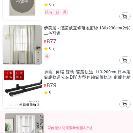
補貨中
5
(
1
)
限時下殺
券
伊美居 - 漢諾威直條落地窗紗 130x230cm(2件)
二色可選
877
$
5
(
1
)
券
伸縮 雙軌 窗簾軌道 110-200cm 日本製
商店
窗簾軌道安裝DIY 方型伸縮窗簾軌道 窗簾伸縮
桿 窗簾軌道滑輪
879
$
5
家飾衛浴開運限時優惠3折起