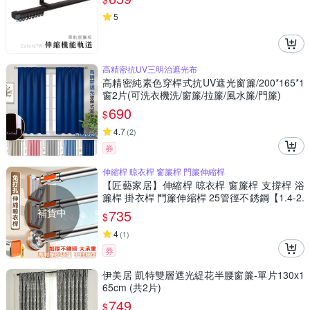
5
高精密抗UV三明治遮光布
高精密純素色穿桿式抗UV遮光窗簾/200*165*1
窗2片(可洗衣機洗/窗簾/拉簾/風水簾/門簾)
690
$
4.7
(
2
)
券
伸縮桿 晾衣桿 窗簾桿 門簾伸縮桿
【匠藝家居】伸縮桿 晾衣桿 窗簾桿 支撐桿 浴
簾桿 掛衣桿 門簾伸縮桿 25管徑不銹鋼【1.4-2.
5米】
補貨中
735
$
4
(
1
)
券
伊美居 凱特雙層遮光緹花半腰窗簾-單片130x1
65cm (共2片)
749
$