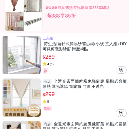
8/3-8/9 寢具/床墊/家飾/開運 滿388享85折
滿388享85折
三入組
[荷生活]自黏式簡易紗窗紗網(小號 三入組) DIY
可截剪隱形紗窗 附魔術貼
289
$
4
(
1
)
券
全遮光素面簡約魔鬼氈窗簾 黏貼式窗簾
商店
隔熱 遮光遮陽 窗簾布 門簾 不透光
299
$
5
活動
全遮光素面簡約魔鬼氈窗簾 黏貼式窗簾
商店
隔熱 遮光遮陽 窗簾布 門簾 不透光