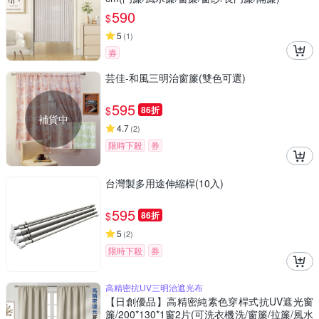
590
$
5
(
1
)
券
芸佳-和風三明治窗簾(雙色可選)
595
$
86折
補貨中
4.7
(
2
)
限時下殺
券
台灣製多用途伸縮桿(10入)
595
$
86折
5
(
2
)
限時下殺
券
高精密抗UV三明治遮光布
【日創優品】高精密純素色穿桿式抗UV遮光窗
簾/200*130*1窗2片(可洗衣機洗/窗簾/拉簾/風水