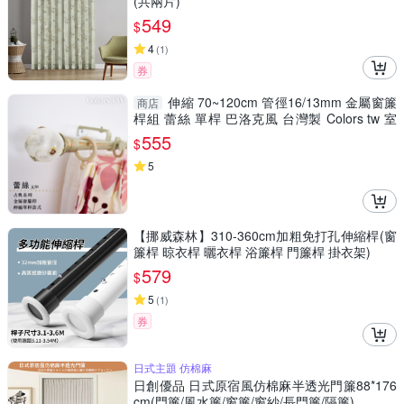
(共兩片)
549
$
4
(
1
)
券
伸縮 70~120cm 管徑16/13mm 金屬窗簾
商店
桿組 蕾絲 單桿 巴洛克風 台灣製 Colors tw 室
內裝潢
555
$
5
【挪威森林】310-360cm加粗免打孔伸縮桿(窗
簾桿 晾衣桿 曬衣桿 浴簾桿 門簾桿 掛衣架)
579
$
5
(
1
)
券
日式主題 仿棉麻
日創優品 日式原宿風仿棉麻半透光門簾88*176
cm(門簾/風水簾/窗簾/窗紗/長門簾/隔簾)