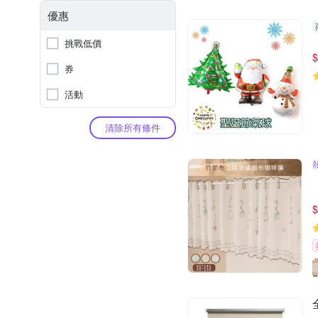
優惠
挑戰低價
$
券
活動
清除所有條件
$