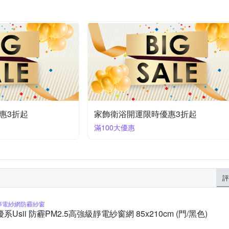
惠3折起
家飾衛浴開運限時優惠3折起
滿100大優惠
評
靜電紗網防霾紗窗
優系Usii 防霾PM2.5高強級靜電紗窗網 85x210cm (門/黑色)