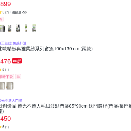
899
5
(
7
)
總銷量>50
券
做工細緻 觸感舒適
北歐精緻典雅柔紗系列窗簾100x130 cm (兩款)
476
86折
5
(
1
)
限時下殺
券
透光不透人門簾
日創優品 透光不透人毛絨波點門簾85*90cm 送門簾桿(門簾/長門
簾)
450
5
(
1
)