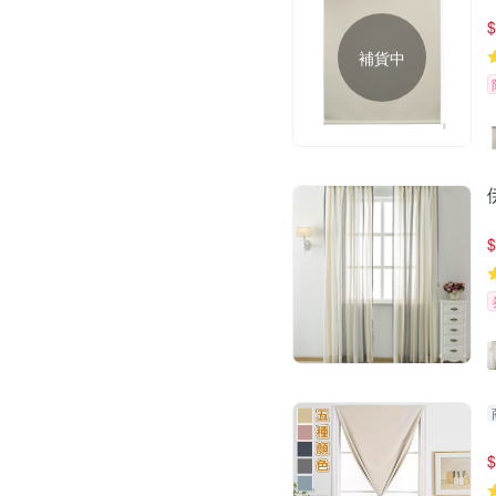
$
補貨中
$
$