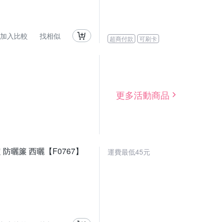
加入比較
找相似
超商付款
可刷卡
更多活動商品
防曬簾 西曬【F0767】
運費最低45元