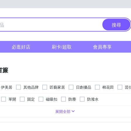
搜尋
必逛好店
刷卡/超取
會員專享
窗簾
伊美居
其他品牌
匠藝家居
日創優品
棉花田
芸
單開
固定
磁吸扣
防塵
防潑水
膠
窗簾
長門簾
卡通商品
居家掛飾
半腰窗紗
落地窗
展開全部