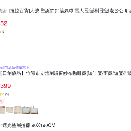
[拉拉百貨]大號-聖誕節鋁箔氣球 雪人 聖誕樹 聖誕老公公 耶
商店
52
5
熱銷商品特價優惠中
【日創優品】竹節布立體刺繡窗紗布咖啡簾(咖啡簾/窗簾/短簾/門簾
399
5
(
5
)
券
全遮光塗層捲簾 90X190CM