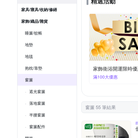
精選活動
家具/寢具/收納/修繕
家飾/織品/雜貨
睡簾/蚊帳
地墊
地毯
抱枕/靠墊
家飾衛浴開運限時優
滿100大優惠
窗簾
遮光窗簾
落地窗簾
窗簾 55 筆結果
半腰窗簾
窗簾配件