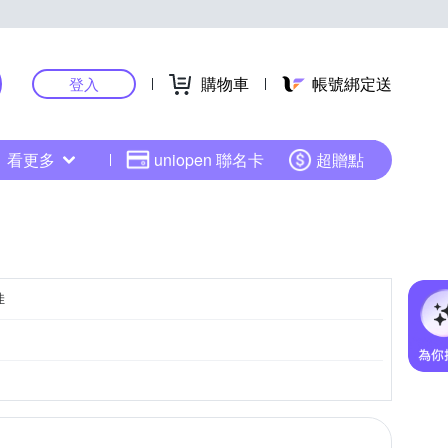
購物車
帳號綁定送
登入
看更多
uniopen 聯名卡
超贈點
佳
紗
短門簾