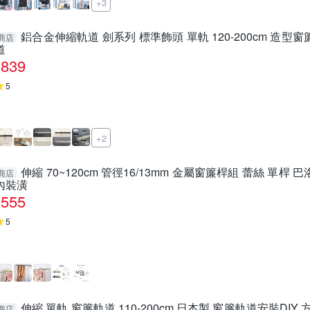
+3
鋁合金伸縮軌道 劍系列 標準飾頭 單軌 120-200cm 造型
商店
道
839
5
+2
伸縮 70~120cm 管徑16/13mm 金屬窗簾桿組 蕾絲 單桿 巴洛克
商店
內裝潢
555
5
伸縮 單軌 窗簾軌道 110-200cm 日本製 窗簾軌道安裝DI
商店