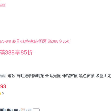
活動
8/3-8/9 寢具/床墊/家飾/開運 滿388享85折
滿388享85折
短款 自動捲收防曬簾 全遮光簾 伸縮窗簾 黑色窗簾 吸盤固定 
商店
93
5