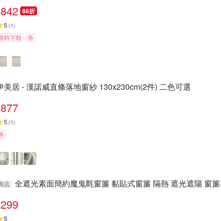
842
86折
5
(
1
)
限時下殺
券
伊美居 - 漢諾威直條落地窗紗 130x230cm(2件) 二色可選
877
5
(
1
)
券
全遮光素面簡約魔鬼氈窗簾 黏貼式窗簾 隔熱 遮光遮陽 窗簾
商店
299
5