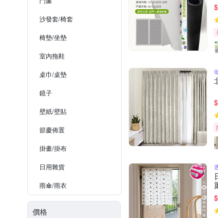
門簾
$
沙發套/椅套
椅墊/坐墊
室內拖鞋
桌巾/桌墊
鏡子
$
壁紙/壁貼
節慶佈置
掛畫/掛布
日用雜貨
雨傘/雨衣
$
價格