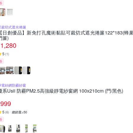
券
可裁切式遮光捲簾
【日創優品】新免打孔魔術黏貼可裁切式遮光捲簾122*183(蜂巢
門簾)
1,280
5
(
1
)
券
靜電紗網防霾紗窗
優系Usii 防霾PM2.5高強級靜電紗窗網 100x210cm (門/黑色)
999
5
(
6
)
總銷量>50
券