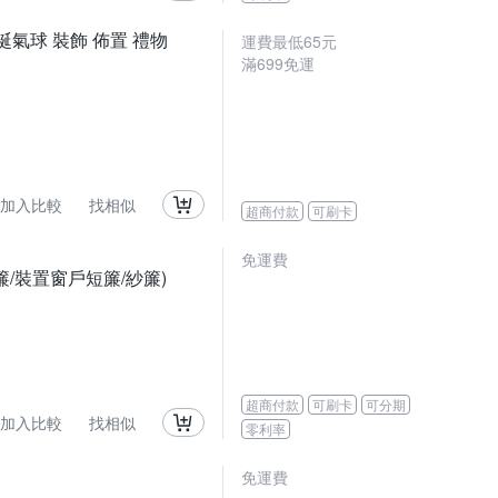
誕氣球 裝飾 佈置 禮物
運費最低
65
元
滿
699
免運
加入比較
找相似
超商付款
可刷卡
免運費
/裝置窗戶短簾/紗簾)
超商付款
可刷卡
可分期
加入比較
找相似
零利率
免運費