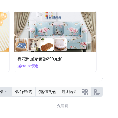
棉花田居家佈飾299元起
滿299大優惠
價
價格低到高
價格高到低
近期熱銷
免運費