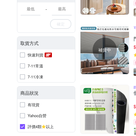
-
確定
取貨方式
$
補貨中
快速到貨
7-11常溫
7-11冷凍
商品狀況
有現貨
$
Yahoo自營
評價4顆
以上