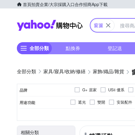
首頁
拍賣
企業/大宗採購入口
合作招商
App下載
Yahoo購物中心
窗簾
全部分類
點換券
登記送
家具/寢具/收納/修繕
家飾/織品/雜貨
G+ 居家
USii 優系
品牌
遮光
雙開
安裝配件
用途功能
品牌名稱
半腰窗簾
塑膠製品專用
膠帶
否
可黏貼；但商品不含背
簾桿
落地
種類
用途
類型
黏貼/釘掛
相關分類