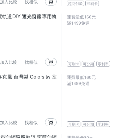
加入比較
找相似
超商付款
可刷卡
窗簾軌道DIY 遮光窗簾專用軌
運費最低
160
元
滿
1499
免運
加入比較
找相似
可刷卡
可分期
零利率
風 台灣製 Colors tw 室
運費最低
160
元
滿
1499
免運
加入比較
找相似
可刷卡
可分期
零利率
Y 方型伸縮窗簾軌道 窗簾伸縮
運費最低
80
元