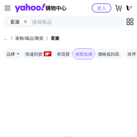
Yahoo購物中心
登入
窗簾
家飾/織品/雜貨
窗簾
品牌
快速到貨
有現貨
挑戰低價
價格低到高
排序