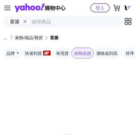
Yahoo購物中心
登入
窗簾
家飾/織品/雜貨
窗簾
品牌
快速到貨
有現貨
挑戰低價
價格低到高
排序