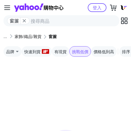
Yahoo購物中心
登入
窗簾
家飾/織品/雜貨
窗簾
品牌
快速到貨
有現貨
挑戰低價
價格低到高
排序