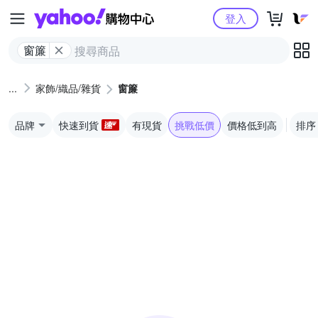
Yahoo購物中心
登入
窗簾
家飾/織品/雜貨
窗簾
品牌
快速到貨
有現貨
挑戰低價
價格低到高
排序