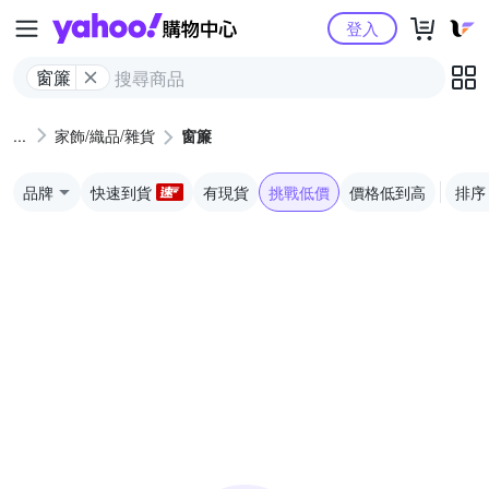
Yahoo購物中心
登入
窗簾
家飾/織品/雜貨
窗簾
品牌
快速到貨
有現貨
挑戰低價
價格低到高
排序