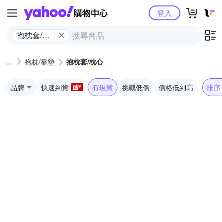
Yahoo購物中心
登入
抱枕套/枕
心
抱枕/靠墊
抱枕套/枕心
品牌
快速到貨
有現貨
挑戰低價
價格低到高
排序