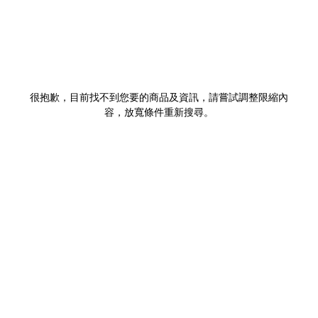
很抱歉，目前找不到您要的商品及資訊，請嘗試調整限縮內
容，放寬條件重新搜尋。