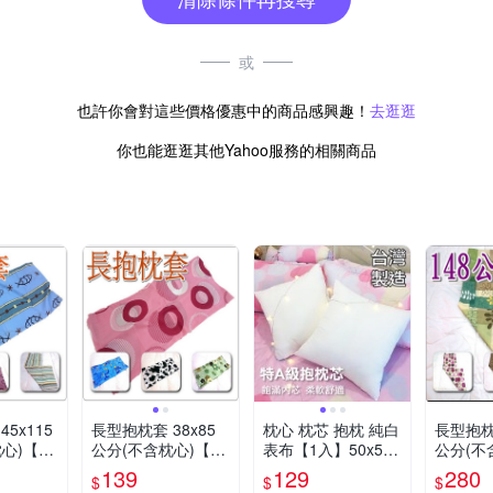
或
也許你會對這些價格優惠中的商品感興趣！
去逛逛
你也能逛逛其他Yahoo服務的相關商品
5x115
長型抱枕套 38x85
枕心 枕芯 抱枕 純白
長型抱枕套
枕心)【老
公分(不含枕心)【老
表布【1入】50x50c
公分(不
婆當家】
m(可適用45x45抱枕
婆當家
139
129
280
$
$
$
套) 台灣製造 柔軟舒