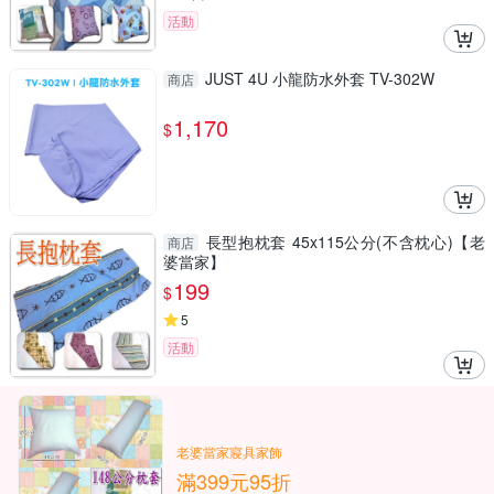
活動
JUST 4U 小龍防水外套 TV-302W
商店
1,170
$
長型抱枕套 45x115公分(不含枕心)【老
商店
婆當家】
199
$
5
活動
老婆當家寢具家飾
滿399元95折