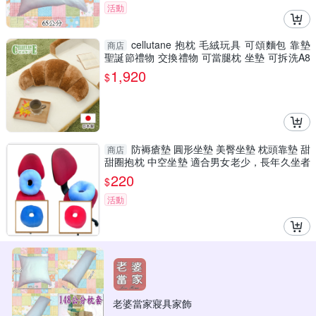
活動
cellutane 抱枕 毛絨玩具 可頌麵包 靠墊
商店
聖誕節禮物 交換禮物 可當腿枕 坐墊 可拆洗A8
99
1,920
$
防褥瘡墊 圓形坐墊 美臀坐墊 枕頭靠墊 甜
商店
甜圈抱枕 中空坐墊 適合男女老少，長年久坐者
使用
220
$
活動
老婆當家寢具家飾