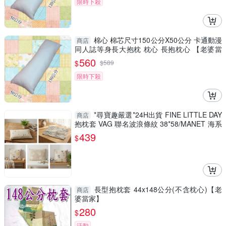
限時下殺
棉心 棉芯尺寸150公分X50公分 卡通動漫
商店
同人誌等身長大抱枕 枕心 長抱枕心 【老婆當
家】
560
$
$
589
限時下殺
*尋寶趣嚴選*24H出貨 FINE LITTLE DAY
商店
抱枕套 VAG 聯名波浪條紋 38*58/MANET 海系
列水母刺繡 /小人刺繡 40*60/
439
$
長型抱枕套 44x148公分(不含枕心)【老
商店
婆當家】
280
$
活動