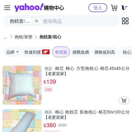
Yahoo購物中心
登入
抱枕套/枕
心
抱枕/靠墊
抱枕套/枕心
品牌
快速到貨
有現貨
挑戰低價
價格低到高
枕心
棉芯 棉心 方型抱枕心 棉芯45x45公分
商店
【老婆當家】
139
$
活動
棉心 抱枕芯 長抱枕心 棉芯50x120公分
商店
【老婆當家】
380
$
$
399