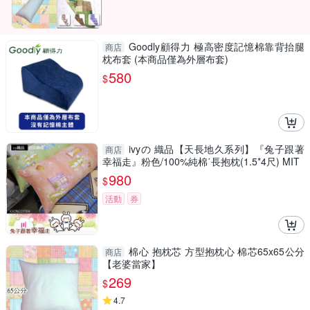
Goodly顧得力 極高密度記憶棉靠背抬腿
商店
枕布套 (本商品僅為外層布套)
580
$
ivyの 織品【天長地久系列】『兔子跟著
商店
幸福走』粉色/100%純棉˙長抱枕(1.5*4尺) MIT
980
$
活動
券
棉心 抱枕芯 方型抱枕心 棉芯65x65公分
商店
【老婆當家】
269
$
4.7