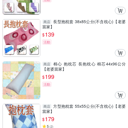
長型抱枕套 38x85公分(不含枕心)【老婆
商店
當家】
139
$
活動
棉心 抱枕芯 長抱枕心 棉芯44x96公分
商店
【老婆當家】
199
$
活動
方型抱枕套 55x55公分(不含枕心)【老婆
商店
當家】
179
$
5
(
2
)