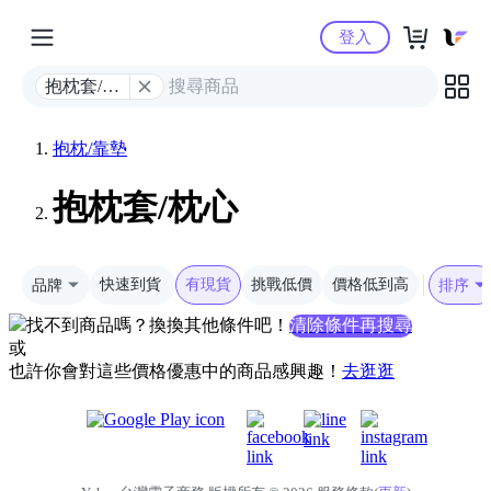
Yahoo購物中心
登入
抱枕套/枕
心
抱枕/靠墊
抱枕套/枕心
品牌
快速到貨
有現貨
挑戰低價
價格低到高
排序
找不到商品嗎？換換其他條件吧！
清除條件再搜尋
或
也許你會對這些價格優惠中的商品感興趣！
去逛逛