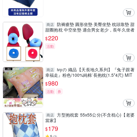
防褥瘡墊 圓形坐墊 美臀坐墊 枕頭靠墊 甜
商店
甜圈抱枕 中空坐墊 適合男女老少，長年久坐者
使用
220
$
活動
ivyの 織品【天長地久系列】『兔子跟著
商店
幸福走』粉色/100%純棉˙長抱枕(1.5*4尺) MIT
980
$
活動
券
方型抱枕套 55x55公分(不含枕心)【老婆
商店
當家】
179
$
5
(
2
)