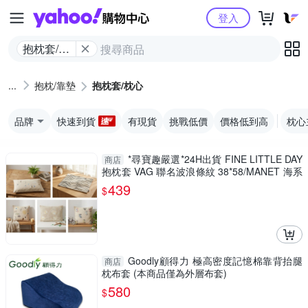
Yahoo購物中心
登入
抱枕套/枕
心
抱枕/靠墊
抱枕套/枕心
品牌
快速到貨
有現貨
挑戰低價
價格低到高
枕心
*尋寶趣嚴選*24H出貨 FINE LITTLE DAY
商店
抱枕套 VAG 聯名波浪條紋 38*58/MANET 海系
列水母刺繡 /小人刺繡 40*60/
439
$
Goodly顧得力 極高密度記憶棉靠背抬腿
商店
枕布套 (本商品僅為外層布套)
580
$