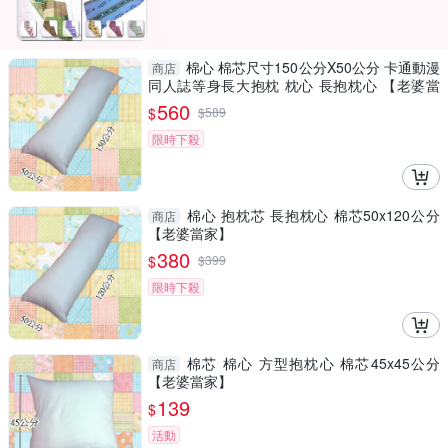
棉心 棉芯尺寸150公分X50公分 卡通動漫
商店
同人誌等身長大抱枕 枕心 長抱枕心 【老婆當
家】
560
$
$
589
限時下殺
棉心 抱枕芯 長抱枕心 棉芯50x120公分
商店
【老婆當家】
380
$
$
399
限時下殺
棉芯 棉心 方型抱枕心 棉芯45x45公分
商店
【老婆當家】
139
$
活動