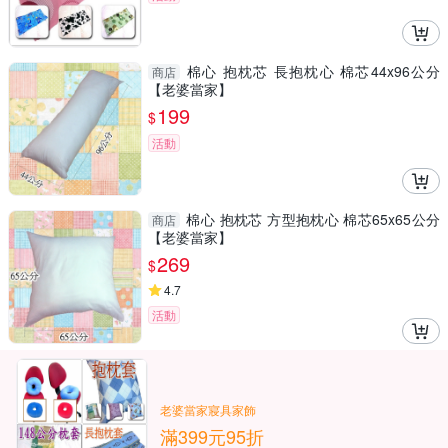
棉心 抱枕芯 長抱枕心 棉芯44x96公分
商店
【老婆當家】
199
$
活動
棉心 抱枕芯 方型抱枕心 棉芯65x65公分
商店
【老婆當家】
269
$
4.7
活動
老婆當家寢具家飾
滿399元95折