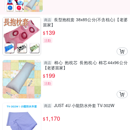
長型抱枕套 38x85公分(不含枕心)【老婆
商店
當家】
139
$
活動
棉心 抱枕芯 長抱枕心 棉芯44x96公分
商店
【老婆當家】
199
$
活動
JUST 4U 小龍防水外套 TV-302W
商店
1,170
$