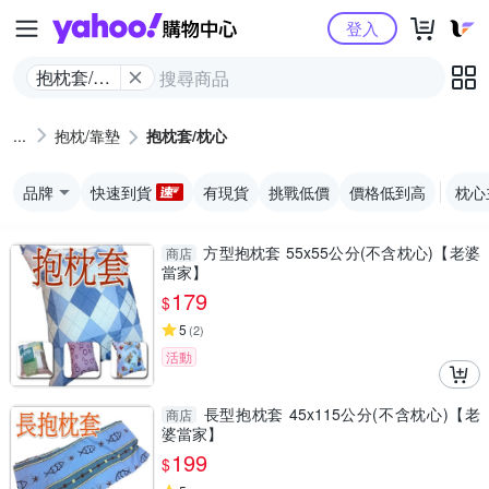
Yahoo購物中心
登入
抱枕套/枕
心
抱枕/靠墊
抱枕套/枕心
品牌
快速到貨
有現貨
挑戰低價
價格低到高
枕心
方型抱枕套 55x55公分(不含枕心)【老婆
商店
當家】
179
$
5
(
2
)
活動
長型抱枕套 45x115公分(不含枕心)【老
商店
婆當家】
199
$