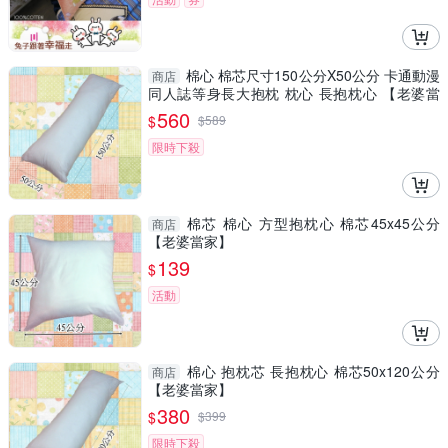
棉心 棉芯尺寸150公分X50公分 卡通動漫
商店
同人誌等身長大抱枕 枕心 長抱枕心 【老婆當
家】
560
$
$
589
限時下殺
棉芯 棉心 方型抱枕心 棉芯45x45公分
商店
【老婆當家】
139
$
活動
棉心 抱枕芯 長抱枕心 棉芯50x120公分
商店
【老婆當家】
380
$
$
399
限時下殺