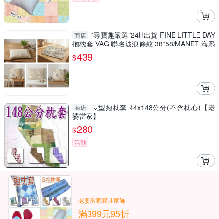
*尋寶趣嚴選*24H出貨 FINE LITTLE DAY
商店
抱枕套 VAG 聯名波浪條紋 38*58/MANET 海系
列水母刺繡 /小人刺繡 40*60/
439
$
長型抱枕套 44x148公分(不含枕心)【老
商店
婆當家】
280
$
活動
老婆當家寢具家飾
滿399元95折