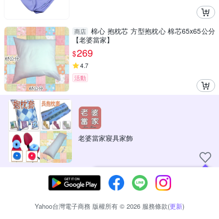
棉心 抱枕芯 方型抱枕心 棉芯65x65公分
商店
【老婆當家】
269
$
4.7
活動
老婆當家寢具家飾
現在可以追蹤你喜愛的商店！
Yahoo台灣電子商務 版權所有 © 2026 服務條款(
更新
)