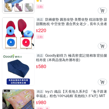
5
活動
防褥瘡墊 圓形坐墊 美臀坐墊 枕頭靠墊 甜
商店
甜圈抱枕 中空坐墊 適合男女老少，長年久坐者
使用
220
$
活動
Goodly顧得力 極高密度記憶棉靠背抬腿
商店
枕布套 (本商品僅為外層布套)
580
$
ivyの 織品【天長地久系列】『兔子跟著
商店
幸福走』粉色/100%純棉˙長抱枕(1.5*4尺) MIT
980
$
活動
券