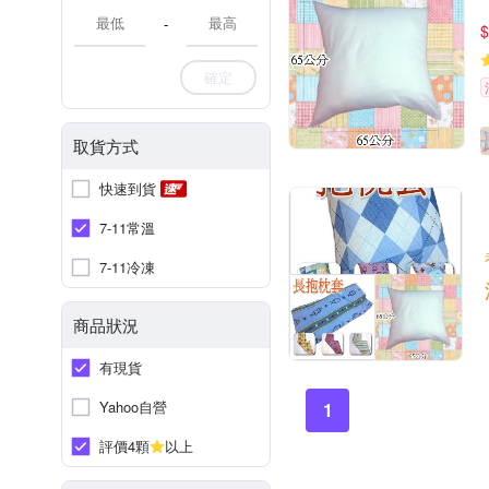
-
$
確定
取貨方式
快速到貨
7-11常溫
7-11冷凍
商品狀況
有現貨
Yahoo自營
1
評價4顆
以上