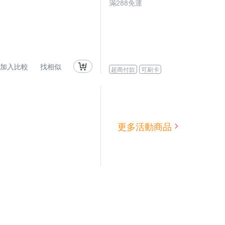
滿
288
免運
加入比較
找相似
超商付款
可刷卡
更多活動商品