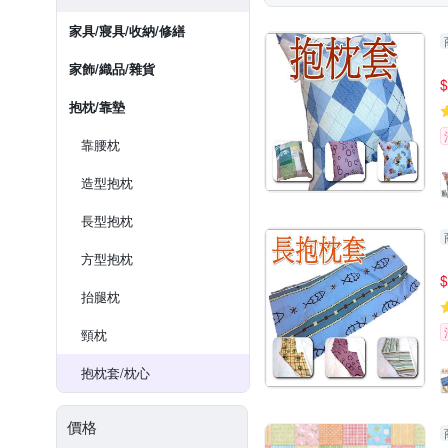
家具/寢具/收納/修繕
家飾/織品/雜貨
$
抱枕/靠墊
靠腰枕
造型抱枕
長型抱枕
方型抱枕
$
抬腿枕
頸枕
抱枕套/枕心
價格