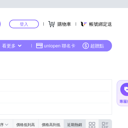
購物車
帳號綁定送
登入
看更多
uniopen 聯名卡
超贈點
序
價格低到高
價格高到低
近期熱銷