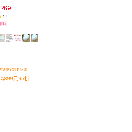
269
4.7
活動
老婆當家寢具家飾
滿399元95折