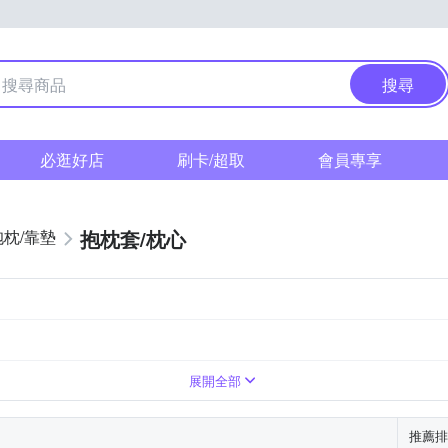
搜尋
必逛好店
刷卡/超取
會員專享
抱枕套/枕心
抱枕/靠墊
展開全部
推薦排