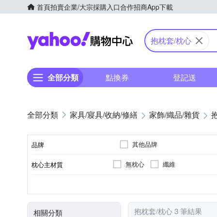
首頁
拍賣
企業/大宗採購入口
合作招商
App下載
Yahoo購物中心
抱枕套/枕心
全部分類
點換券
登記送
家具/寢具/收納/修繕
家飾/織品/雜貨
其他品牌
品牌
無枕心
纖維
枕心主材質
品牌名稱
抱枕套
混紡棉
抱枕心
聚酯纖維
種類
表布主材質
顏色
抱枕套/枕心 3 筆結果
相關分類