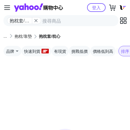
Yahoo購物中心
登入
抱枕套/枕
心
抱枕/靠墊
抱枕套/枕心
品牌
快速到貨
有現貨
挑戰低價
價格低到高
排序