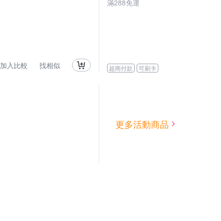
滿
288
免運
加入比較
找相似
超商付款
可刷卡
更多活動商品