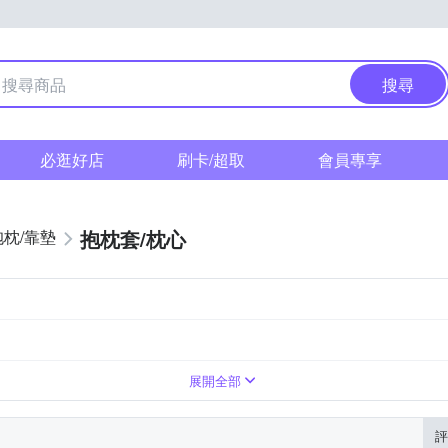
搜尋
必逛好店
刷卡/超取
會員專享
抱枕套/枕心
抱枕/靠墊
展開全部
評