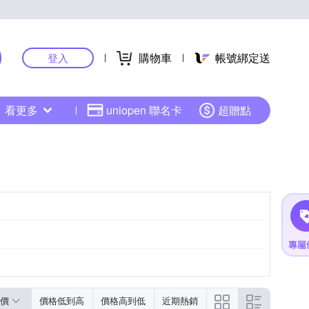
購物車
帳號綁定送
登入
看更多
uniopen 聯名卡
超贈點
價
價格低到高
價格高到低
近期熱銷