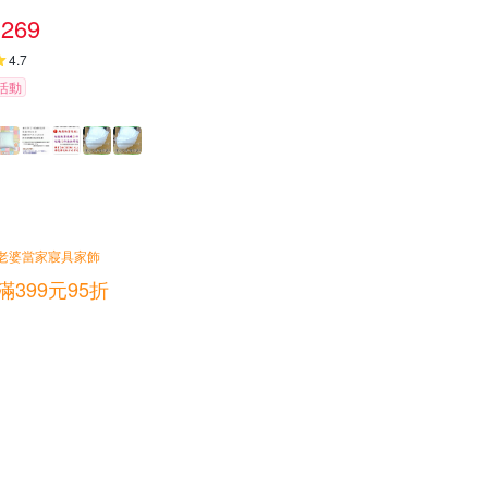
269
4.7
活動
老婆當家寢具家飾
滿399元95折