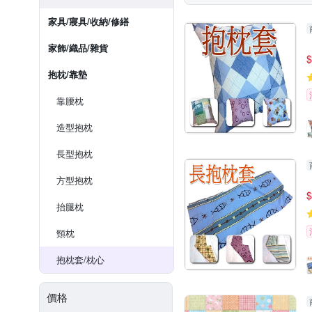
家具/寢具/收納/修繕
家飾/織品/雜貨
$
抱枕/靠墊
靠腰枕
造型抱枕
長型抱枕
方型抱枕
$
抬腿枕
頸枕
抱枕套/枕心
價格