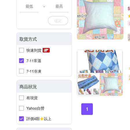
-
$
確定
取貨方式
快速到貨
7-11常溫
7-11冷凍
商品狀況
有現貨
Yahoo自營
1
評價4顆
以上