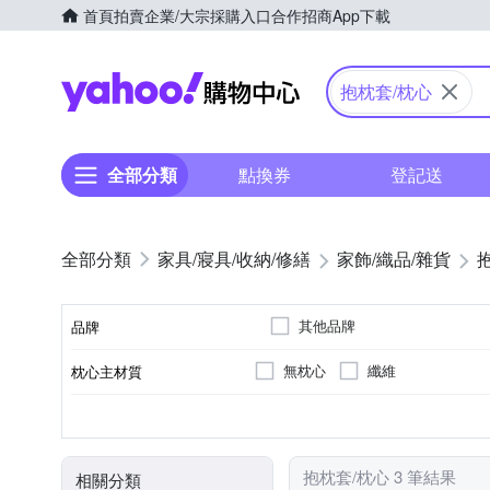
首頁
拍賣
企業/大宗採購入口
合作招商
App下載
Yahoo購物中心
抱枕套/枕心
全部分類
點換券
登記送
家具/寢具/收納/修繕
家飾/織品/雜貨
其他品牌
品牌
無枕心
纖維
枕心主材質
品牌名稱
抱枕套
混紡棉
抱枕心
聚酯纖維
種類
表布主材質
顏色
抱枕套/枕心 3 筆結果
相關分類