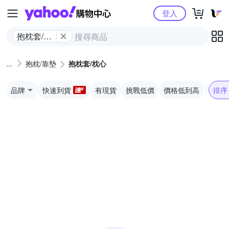
Yahoo購物中心
登入
抱枕套/枕
心
抱枕/靠墊
抱枕套/枕心
品牌
快速到貨
有現貨
挑戰低價
價格低到高
排序