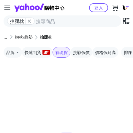
Yahoo購物中心
登入
抬腿枕
抱枕/靠墊
抬腿枕
品牌
快速到貨
有現貨
挑戰低價
價格低到高
排序