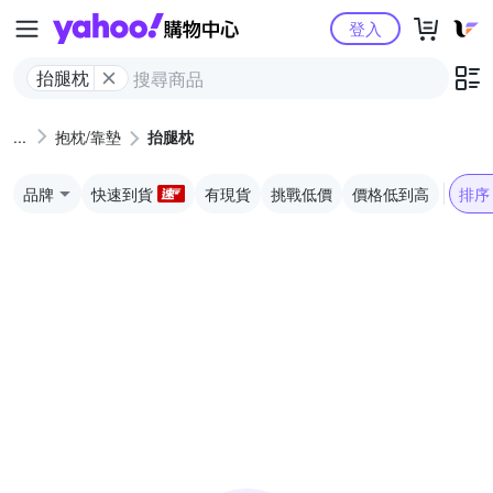
Yahoo購物中心
登入
抬腿枕
抱枕/靠墊
抬腿枕
品牌
快速到貨
有現貨
挑戰低價
價格低到高
排序