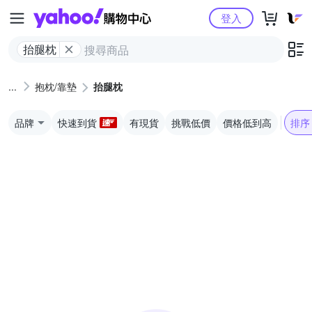
Yahoo購物中心
登入
抬腿枕
抱枕/靠墊
抬腿枕
品牌
快速到貨
有現貨
挑戰低價
價格低到高
排序