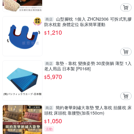
山型腳枕 1個入 ZHCN2306 可拆式乳膠
商店
防水枕套 身體定位 臥床簡單運動
1,210
$
靠墊 - 靠枕 變換姿勢 30度側躺 薄型 1入
商店
老人用品 日本製 [P0168]
5,970
$
簡約奢華刺繡大靠墊 雙人靠枕 抬腿枕 床
商店
頭枕 床頭枕 靠腰墊(加長150cm)
1,050
$
活動