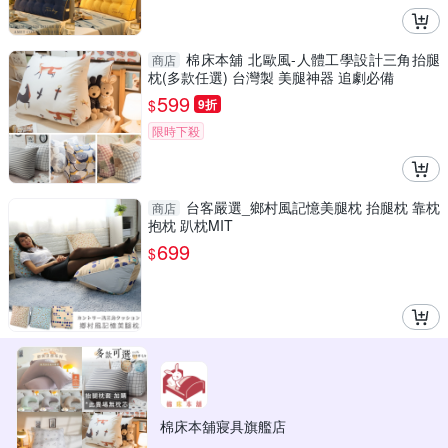
棉床本舖 北歐風-人體工學設計三角抬腿
商店
枕(多款任選) 台灣製 美腿神器 追劇必備
599
$
9折
限時下殺
台客嚴選_鄉村風記憶美腿枕 抬腿枕 靠枕
商店
抱枕 趴枕MIT
699
$
棉床本舖寢具旗艦店