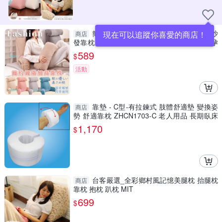
簡約素色親膚加高靠枕 靠墊 四季通用 沙
現在可以追蹤你喜愛的商店！
商店
發靠枕 抬腿枕 靠腰枕 加厚加高 椅背 上班族孕
婦
589
$
活動
靠墊 - C型-有拉鍊式 肢體舒適墊 變換姿
商店
勢 舒適靠枕 ZHCN1703-C 老人用品 長期臥床
者適用
1,170
$
台客嚴選_全彩鄉村風記憶美腿枕 抬腿枕
商店
靠枕 抱枕 趴枕 MIT
699
$