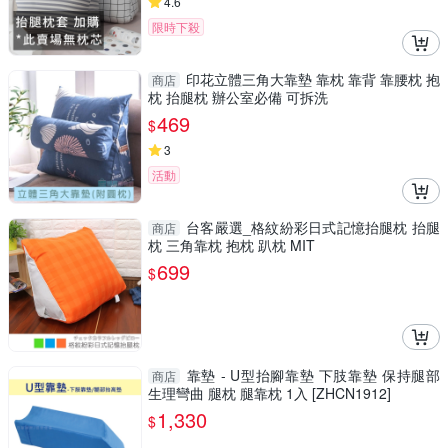
4.6
限時下殺
印花立體三角大靠墊 靠枕 靠背 靠腰枕 抱
商店
枕 抬腿枕 辦公室必備 可拆洗
469
$
3
活動
台客嚴選_格紋紛彩日式記憶抬腿枕 抬腿
商店
枕 三角靠枕 抱枕 趴枕 MIT
699
$
靠墊 - U型抬腳靠墊 下肢靠墊 保持腿部
商店
生理彎曲 腿枕 腿靠枕 1入 [ZHCN1912]
1,330
$