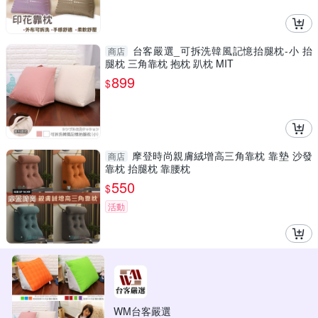
台客嚴選_可拆洗韓風記憶抬腿枕-小 抬
商店
腿枕 三角靠枕 抱枕 趴枕 MIT
899
$
摩登時尚親膚絨增高三角靠枕 靠墊 沙發
商店
靠枕 抬腿枕 靠腰枕
550
$
活動
WM台客嚴選