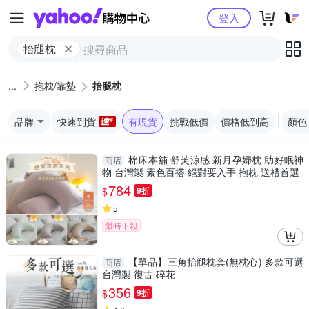
Yahoo購物中心
登入
抬腿枕
抱枕/靠墊
抬腿枕
品牌
快速到貨
有現貨
挑戰低價
價格低到高
顏色
棉床本舖 舒芙涼感 新月孕婦枕 助好眠神
商店
物 台灣製 素色百搭 絕對要入手 抱枕 送禮首選
784
$
9折
5
限時下殺
【單品】三角抬腿枕套(無枕心) 多款可選
商店
台灣製 復古 碎花
356
$
9折