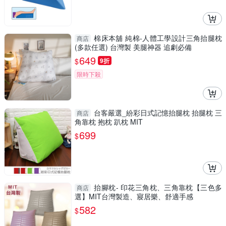
棉床本舖 純棉-人體工學設計三角抬腿枕
商店
(多款任選) 台灣製 美腿神器 追劇必備
649
$
9折
限時下殺
台客嚴選_紛彩日式記憶抬腿枕 抬腿枕 三
商店
角靠枕 抱枕 趴枕 MIT
699
$
抬腳枕- 印花三角枕、三角靠枕【三色多
商店
選】MIT台灣製造、寢居樂、舒適手感
582
$