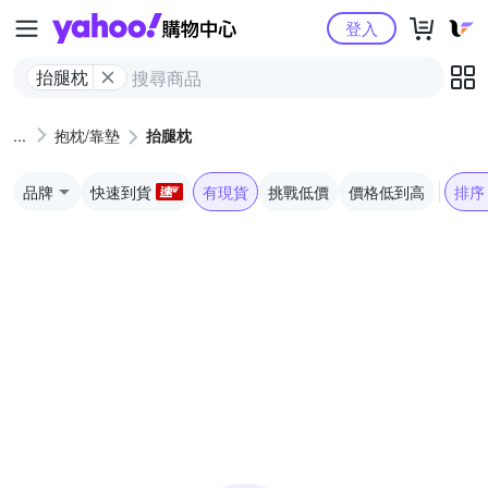
Yahoo購物中心
登入
抬腿枕
抱枕/靠墊
抬腿枕
品牌
快速到貨
有現貨
挑戰低價
價格低到高
排序