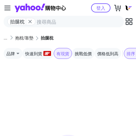
Yahoo購物中心
登入
抬腿枕
抱枕/靠墊
抬腿枕
品牌
快速到貨
有現貨
挑戰低價
價格低到高
排序