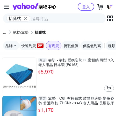
Yahoo購物中心
登入
抬腿枕
抱枕/靠墊
抬腿枕
品牌
快速到貨
有現貨
挑戰低價
價格低到高
種類
靠墊 - 靠枕 變換姿勢 30度側躺 薄型 1入
商店
老人用品 日本製 [P0168]
5,970
$
靠墊 - C型-有拉鍊式 肢體舒適墊 變換姿
商店
勢 舒適靠枕 ZHCN1703-C 老人用品 長期臥床
者適用
1,170
$