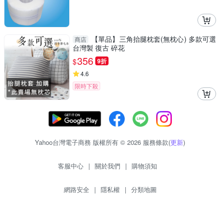
【單品】三角抬腿枕套(無枕心) 多款可選
商店
台灣製 復古 碎花
356
$
9折
4.6
限時下殺
Yahoo台灣電子商務 版權所有 © 2026 服務條款(
更新
)
客服中心
|
關於我們
|
購物須知
網路安全
|
隱私權
|
分類地圖