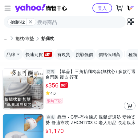
Yahoo購物中心
登入
抬腿枕
抱枕/靠墊
抬腿枕
品牌
快速到貨
有現貨
挑戰低價
價格低到高
種類
【單品】三角抬腿枕套(無枕心) 多款可選
商店
台灣製 復古 碎花
356
$
9折
4.6
限時下殺
靠墊 - C型-有拉鍊式 肢體舒適墊 變換姿
商店
勢 舒適靠枕 ZHCN1703-C 老人用品 長期臥床
者適用
1,170
$