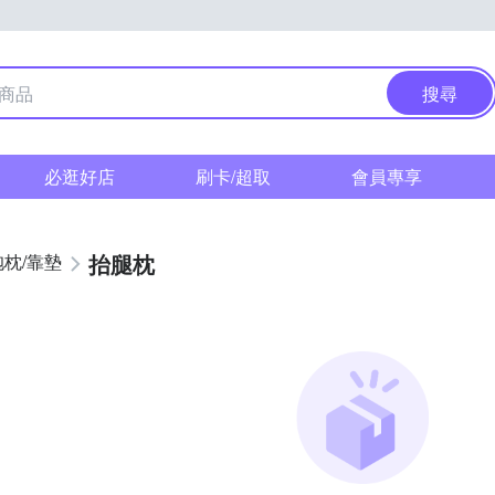
搜尋
必逛好店
刷卡/超取
會員專享
抬腿枕
抱枕/靠墊