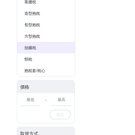
靠腰枕
造型抱枕
長型抱枕
方型抱枕
抬腿枕
頸枕
抱枕套/枕心
價格
-
確定
取貨方式