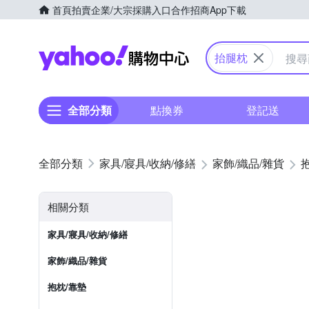
首頁
拍賣
企業/大宗採購入口
合作招商
App下載
Yahoo購物中心
抬腿枕
全部分類
點換券
登記送
家具/寢具/收納/修繕
家飾/織品/雜貨
相關分類
家具/寢具/收納/修繕
家飾/織品/雜貨
抱枕/靠墊