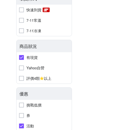
快速到貨
7-11常溫
7-11冷凍
商品狀況
有現貨
Yahoo自營
評價4顆
以上
優惠
挑戰低價
券
活動