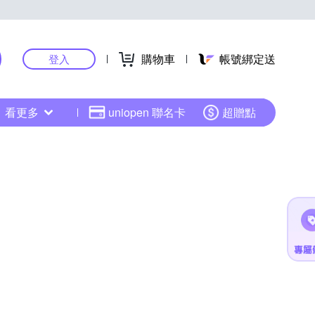
購物車
帳號綁定送
登入
看更多
uniopen 聯名卡
超贈點