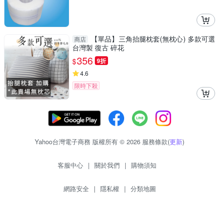
【單品】三角抬腿枕套(無枕心) 多款可選
商店
台灣製 復古 碎花
356
$
9折
4.6
限時下殺
Yahoo台灣電子商務 版權所有 © 2026 服務條款(
更新
)
客服中心
|
關於我們
|
購物須知
網路安全
|
隱私權
|
分類地圖