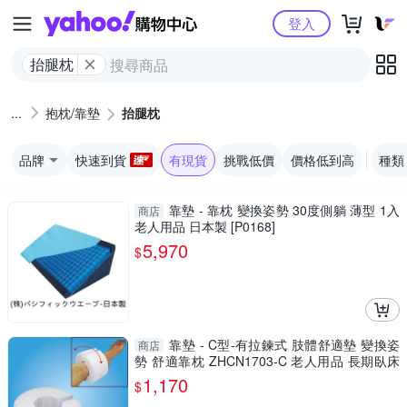
Yahoo購物中心
登入
抬腿枕
抱枕/靠墊
抬腿枕
品牌
快速到貨
有現貨
挑戰低價
價格低到高
種類
靠墊 - 靠枕 變換姿勢 30度側躺 薄型 1入
商店
老人用品 日本製 [P0168]
5,970
$
靠墊 - C型-有拉鍊式 肢體舒適墊 變換姿
商店
勢 舒適靠枕 ZHCN1703-C 老人用品 長期臥床
者適用
1,170
$