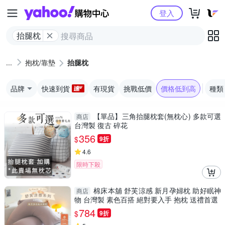
Yahoo購物中心
登入
抬腿枕
抱枕/靠墊
抬腿枕
品牌
快速到貨
有現貨
挑戰低價
價格低到高
種類
【單品】三角抬腿枕套(無枕心) 多款可選
商店
台灣製 復古 碎花
356
$
9折
4.6
限時下殺
棉床本舖 舒芙涼感 新月孕婦枕 助好眠神
商店
物 台灣製 素色百搭 絕對要入手 抱枕 送禮首選
784
$
9折