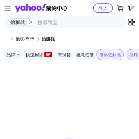
Yahoo購物中心
登入
抬腿枕
抱枕/靠墊
抬腿枕
品牌
快速到貨
有現貨
挑戰低價
價格低到高
排序