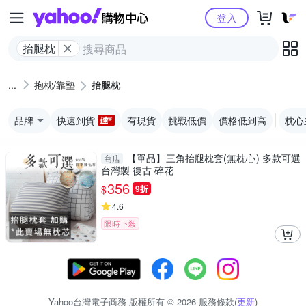
Yahoo購物中心
登入
抬腿枕
抱枕/靠墊
抬腿枕
品牌
快速到貨
有現貨
挑戰低價
價格低到高
枕心
【單品】三角抬腿枕套(無枕心) 多款可選
商店
台灣製 復古 碎花
356
$
9折
4.6
限時下殺
Yahoo台灣電子商務 版權所有 © 2026 服務條款(
更新
)