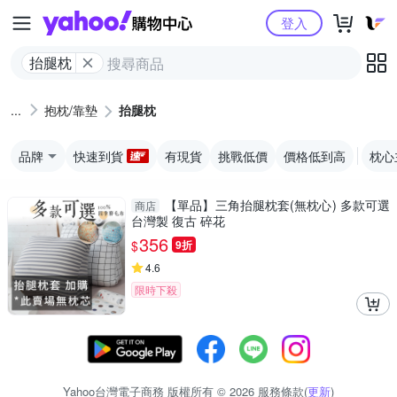
Yahoo購物中心
登入
抬腿枕
抱枕/靠墊
抬腿枕
品牌
快速到貨
有現貨
挑戰低價
價格低到高
枕心
【單品】三角抬腿枕套(無枕心) 多款可選
商店
台灣製 復古 碎花
356
$
9折
4.6
限時下殺
Yahoo台灣電子商務 版權所有 © 2026 服務條款(
更新
)