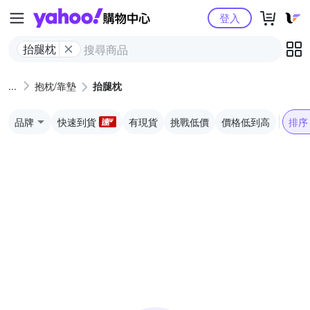
Yahoo購物中心
登入
抬腿枕
抱枕/靠墊
抬腿枕
品牌
快速到貨
有現貨
挑戰低價
價格低到高
排序