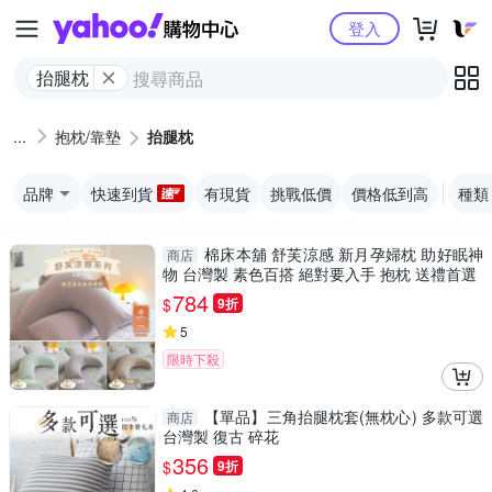
Yahoo購物中心
登入
抬腿枕
抱枕/靠墊
抬腿枕
品牌
快速到貨
有現貨
挑戰低價
價格低到高
種類
棉床本舖 舒芙涼感 新月孕婦枕 助好眠神
商店
物 台灣製 素色百搭 絕對要入手 抱枕 送禮首選
784
$
9折
5
限時下殺
【單品】三角抬腿枕套(無枕心) 多款可選
商店
台灣製 復古 碎花
356
$
9折