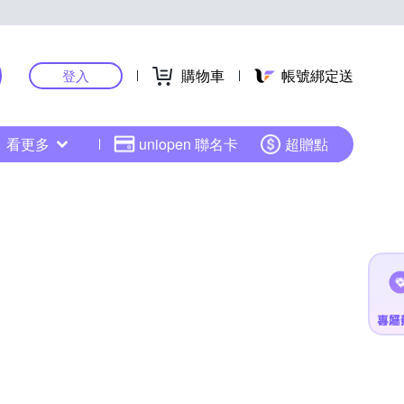
購物車
帳號綁定送
登入
看更多
uniopen 聯名卡
超贈點