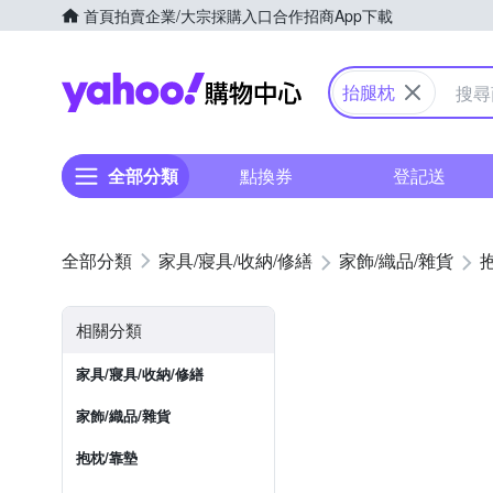
首頁
拍賣
企業/大宗採購入口
合作招商
App下載
Yahoo購物中心
抬腿枕
全部分類
點換券
登記送
家具/寢具/收納/修繕
家飾/織品/雜貨
相關分類
家具/寢具/收納/修繕
家飾/織品/雜貨
抱枕/靠墊