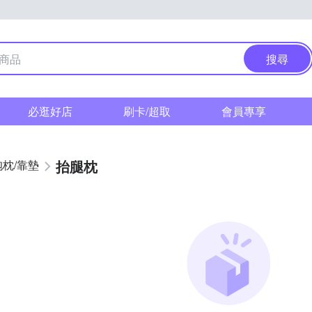
搜尋
必逛好店
刷卡/超取
會員專享
抬腿枕
抱枕/靠墊