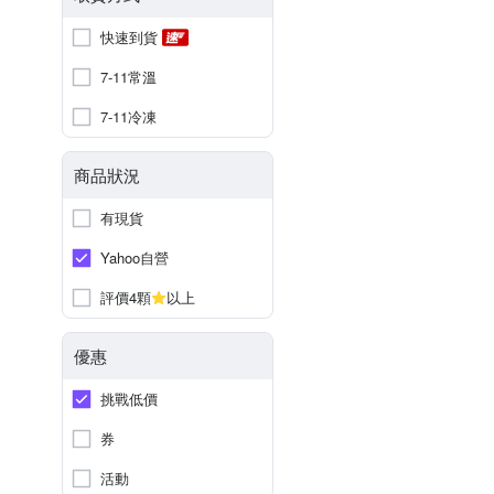
快速到貨
7-11常溫
7-11冷凍
商品狀況
有現貨
Yahoo自營
評價4顆
以上
優惠
挑戰低價
券
活動