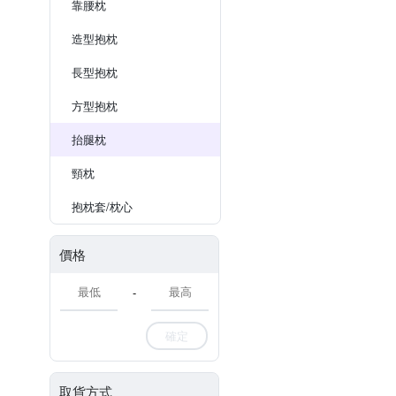
靠腰枕
造型抱枕
長型抱枕
方型抱枕
抬腿枕
頸枕
抱枕套/枕心
價格
-
確定
取貨方式