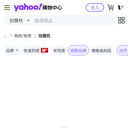
Yahoo購物中心
登入
抬腿枕
抱枕/靠墊
抬腿枕
品牌
快速到貨
有現貨
挑戰低價
價格低到高
排序