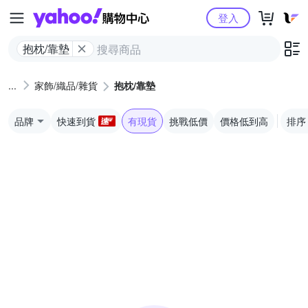
Yahoo購物中心
登入
抱枕/靠墊
家飾/織品/雜貨
抱枕/靠墊
品牌
快速到貨
有現貨
挑戰低價
價格低到高
排序