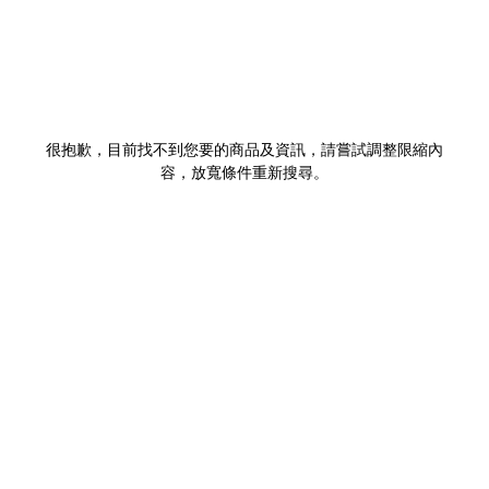
很抱歉，目前找不到您要的商品及資訊，請嘗試調整限縮內
容，放寬條件重新搜尋。