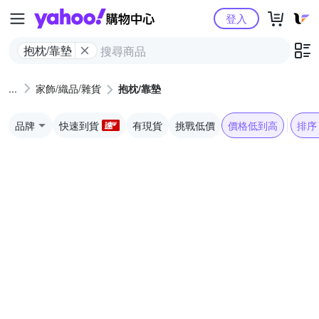
Yahoo購物中心
登入
抱枕/靠墊
家飾/織品/雜貨
抱枕/靠墊
品牌
快速到貨
有現貨
挑戰低價
價格低到高
排序