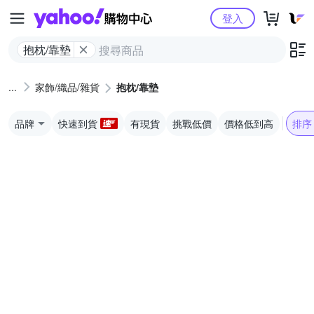
Yahoo購物中心
登入
抱枕/靠墊
家飾/織品/雜貨
抱枕/靠墊
品牌
快速到貨
有現貨
挑戰低價
價格低到高
排序