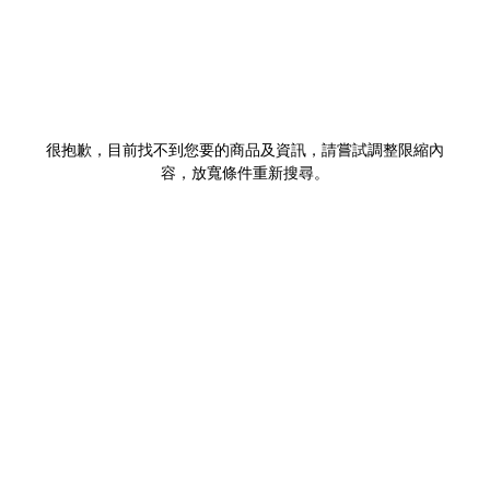
很抱歉，目前找不到您要的商品及資訊，請嘗試調整限縮內
容，放寬條件重新搜尋。